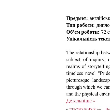
Предмет:
англійськ
Тип роботи:
диплом
Об'єм роботи:
72 с
Унікальність текст
The relationship betw
subject of inquiry, 
realms of storytellin
timeless novel "Prid
picturesque landscap
through which we can 
and the physical envi
Детальніше »
о
2/19/2025 07:45:00 пп
Не