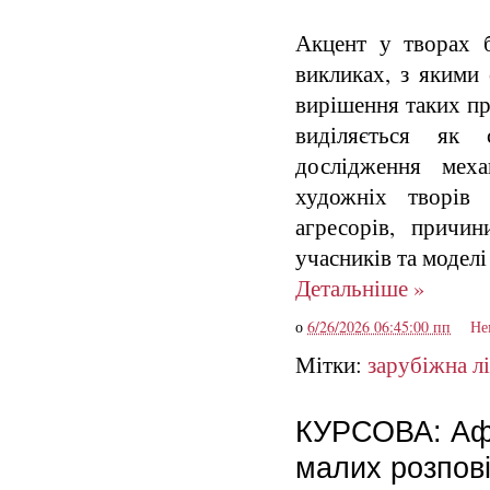
Акцент у творах б
викликах, з якими 
вирішення таких пр
виділяється як 
дослідження меха
художніх творів 
агресорів, причин
учасників та моделі
Детальніше »
о
6/26/2026 06:45:00 пп
Не
Мітки:
зарубіжна л
КУРСОВА: Афе
малих розпові