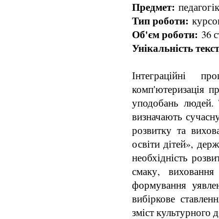
Предмет:
педагогік
Тип роботи:
курсов
Об'єм роботи:
36 с
Унікальність текст
Інтеграційні пр
комп'ютеризація пр
уподобань людей.
визначають сучасн
розвитку та вихов
освіти дітей», держ
необхідність розви
смаку, виховання
формування уявлен
вибіркове ставлен
зміст культурного д