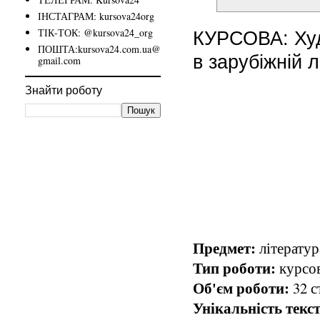
ІНСТАГРАМ: kursova24org
ТІК-ТОК: @kursova24_org
КУРСОВА: Худо
ПОШТА:kursova24.com.ua@
в зарубіжній л
gmail.com
Знайти роботу
Предмет:
літератур
Тип роботи:
курсов
Об'єм роботи:
32 с
Унікальність текст