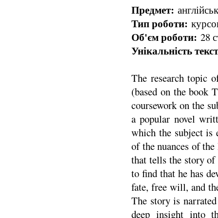
Предмет:
англійськ
Тип роботи:
курсов
Об'єм роботи:
28 с
Унікальність текст
The research topic o
(based on the book T
coursework on the sub
a popular novel writ
which the subject is 
of the nuances of the
that tells the story 
to find that he has d
fate, free will, and t
The story is narrated
deep insight into t