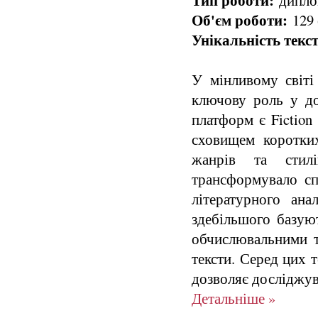
Тип роботи:
диплом
Об'єм роботи:
129 
Унікальність текст
У мінливому світі
ключову роль у до
платформ є Fiction 
сховищем коротки
жанрів та стил
трансформувало сп
літературного ана
здебільшого базую
обчислювальними т
тексти. Серед цих т
дозволяє досліджува
Детальніше »