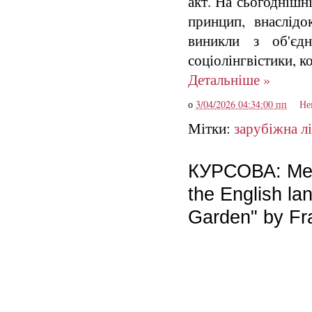
акт. На сьогоднішн
принцип, внаслід
виникли з об'єдн
соціолінгвістики, к
Детальніше »
о
3/04/2026 04:34:00 пп
Не
Мітки:
зарубіжна л
КУРСОВА: Mean
the English la
Garden" by Fr