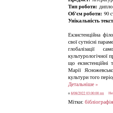
Тип роботи:
диплом
Об'єм роботи:
90 с
Унікальність текст
Екзистенційна філ
свої сутнісні парам
глобалізації са
культурологічної п
що екзистенційні 
Марії Ясножевсько
культури того періо
Детальніше »
о
8/08/2022 03:00:00 пп
Не
Мітки:
бібліографі