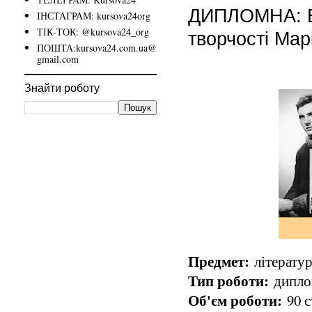
ДИПЛОМНА: Ек
ІНСТАГРАМ: kursova24org
ТІК-ТОК: @kursova24_org
творчості Мар
ПОШТА:kursova24.com.ua@
gmail.com
Знайти роботу
Предмет:
літератур
Тип роботи:
диплом
Об'єм роботи:
90 с