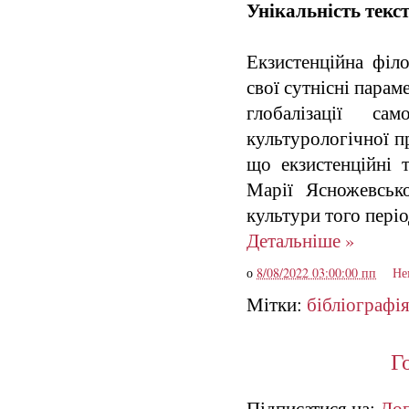
Унікальність текст
Екзистенційна філ
свої сутнісні парам
глобалізації са
культурологічної п
що екзистенційні 
Марії Ясножевсько
культури того періо
Детальніше »
о
8/08/2022 03:00:00 пп
Не
Мітки:
бібліографі
Г
Підписатися на:
Доп