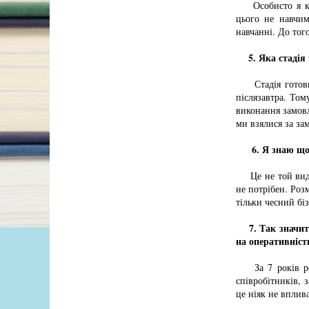
Особисто я курс
цього не навчим
навчанні. До тог
5. Яка стадія 
Стадія готовнос
післязавтра. Том
виконання замовл
ми взялися за за
6. Я знаю що
Це не той вид д
не потрібен. Розм
тільки чесний біз
7. Так значит
на оперативніст
За 7 років робо
співробітників, 
це ніяк не вплив