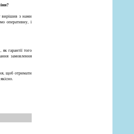
міни?
т вирішив з нами
мо оперативну, і
як гарантії того
нання замовлення
ння, щоб отримати
якісно.