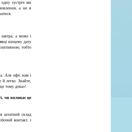
 одну зустріч ми
мовлення, а не в
ватися.
завтра, а може і
явці кінцеву дату
позитивною, тобто
. Але офіс нам і
е й легко. Знайте,
 це тому доказ!
і, чи впливає це
ся штатний склад
обочий контакт, і