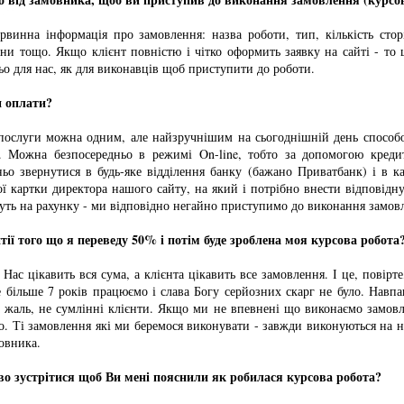
на інформація про замовлення: назва роботи, тип, кількість стор
ни тощо. Якщо клієнт повністю і чітко оформить заявку на сайті - то 
ьо для нас, як для виконавців щоб приступити до роботи.
и оплати?
слуги можна одним, але найзручнішим на сьогоднішній день способо
. Можна безпосередньо в режимі On-line, тобто за допомогою креди
ньо звернутися в будь-яке відділення банку (бажано Приватбанк) і в к
ї картки директора нашого сайту, на який і потрібно внести відповідн
уть на рахунку - ми відповідно негайно приступимо до виконання замов
нтії того що я переведу 50% і потім буде зроблена моя курсова робота
 цікавить вся сума, а клієнта цікавить все замовлення. І це, повірте
 більше 7 років працюємо і слава Богу серйозних скарг не було. Навпа
а жаль, не сумлінні клієнти. Якщо ми не впевнені що виконаємо замовл
мо. Ті замовлення які ми беремося виконувати - завжди виконуються на 
овника.
во зустрітися щоб Ви мені пояснили як робилася курсова робота?