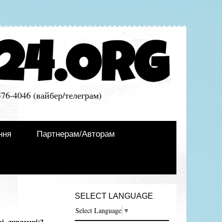
576-4046 (вайбер/телеграм)
ння
Партнерам/Авторам
SELECT LANGUAGE
Select Language
▼
і, дипломні)?