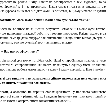
ових не роблю. Якщо клієнт не розбирається в темі курсової, то за
о. Зрозумійте і нас правильно. Наша справа полягає в виконанні за
о ж курсова пишеться з підказками і з описами, в цьому можете не сумні
готовності мого замовлення? Коли воно буде готове точно?
ті не впливає на кінцевий результат. Замовлення може бути готове 
у що написання наукової роботи є творчим процесом. Клієнт вказує в за
ення, саме ця дана фігурує для виконавця, і якщо наша відповідь була 
мовлення, тож не сумнівайтеся - встигнемо вчасно.
 у Вас немає офісу, чому?
іяльності для якого потрібен офіс. Наші співробітники працюють удома
істити 50 співробітників, які навіть не живуть в одному місті, не так вж
нес і якісна робота мають шанс на довгу і вдалу діяльність. Нам 7 років -
ь ті хто виконує нам замовлення дійсно знаходяться не в одному міст
ь та якість виконання замовлень?
ти, а особливо на перших етапах діяльності, у нас часто змінював
зараз всі вони у різних містах і завдяки інтернету ми тримаємо тісний р
ає на якість і оперативність виконання замовлень.