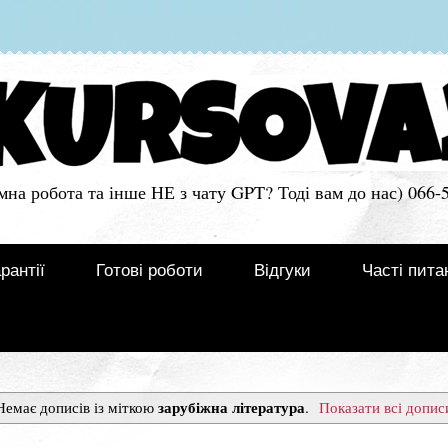
мна робота та інше НЕ з чату GPT? Тоді вам до нас) 066-
рантії
Готові роботи
Відгуки
Часті пита
зарубіжна література
Немає дописів із міткою
.
Показати всі допис