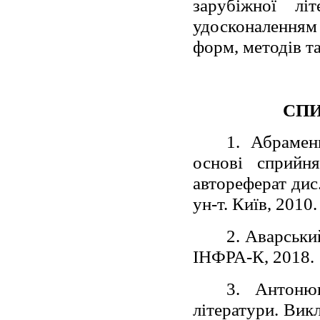
зарубіжної лі
удосконаленням
форм, методів та
СПИ
1. Абрамен
основі сприйня
автореферат дис.
ун-т. Київ, 2010.
2. Аварський
ІНФРА-К, 2018. 
3. Антоню
літератури. Вик