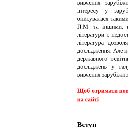
вивчення зарубіж
інтересу у заруб
описувалася таким
П.М. та іншими, 
літератури є недос
література дозвол
дослідження. Але н
державного освітн
досліджень у гал
вивчення зарубіжно
Щоб отримати повн
на сайті
Вступ