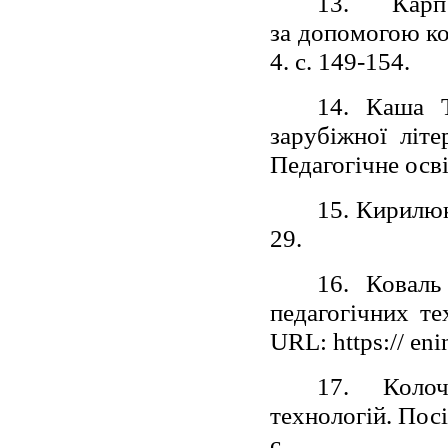
13.
Карп
за допомогою ко
4. с. 149-154.
14. Каша Т
зарубіжної літе
Педагогічне осві
15. Кирилюк 
29.
16. Коваль
педагогічних те
URL: https:// eni
17. Колоч
технологій. Пос
с.