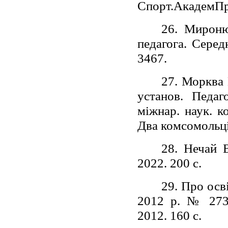
Спорт.АкадемПре
26. Мироню
педагога. Серед
3467.
27. Морква 
установ. Педаго
міжнар. наук. к
Два комсомольці
28. Нечай В
2022. 200 с.
29. Про осв
2012 р. № 273:
2012. 160 с.