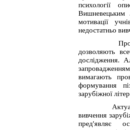
психології оп
Вишневецьким 
мотивації учн
недостатньо вив
Про
дозволяють все
дослідження. А
запровадженн
вимагають пров
формування пі
зарубіжної літер
Актуа
вивчення зарубі
пред'являє 