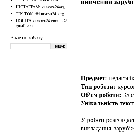
вивчення зарубі
ІНСТАГРАМ: kursova24org
ТІК-ТОК: @kursova24_org
ПОШТА:kursova24.com.ua@
gmail.com
Знайти роботу
Предмет:
педагогік
Тип роботи:
курсов
Об'єм роботи:
35 с
Унікальність текст
У роботі розглядає
викладання зарубі