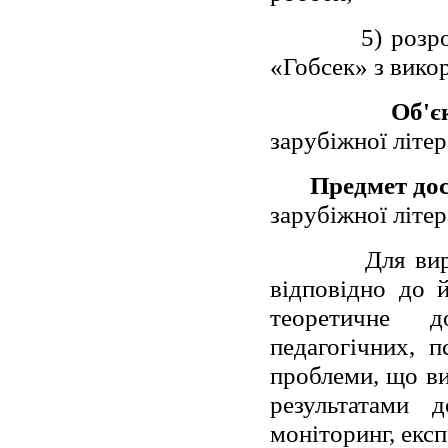
5) розр
«Гобсек» з вико
Об'є
зарубіжної літер
Предмет до
зарубіжної літер
Для вир
відповідно до й
теоретичне д
педагогічних, п
проблеми, що вив
результатами д
моніторинг, екс