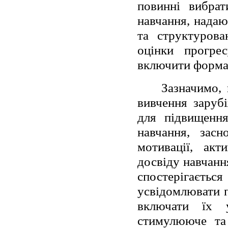
повинні вибрат
навчання, надаю
та структурова
оцінки прогре
включити формат
Зазначимо, 
вивчення заруб
для підвищення
навчання, засн
мотивації, акти
досвіду навчанн
спостерігаєт
усвідомлювати п
включати їх 
стимулююче та 