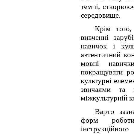
темпі, створююч
середовище.
Крім того,
вивченні заруб
навичок і кул
автентичний кон
мовні навичк
покращувати ро
культурні елеме
звичаями та 
міжкультурній ко
Варто зазн
форм роботи
інструкційног