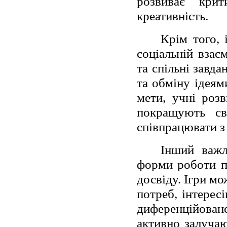
розвиває крит
креативність.
Крім того, 
соціальній взає
та спільні завд
та обміну ідеям
мети, учні роз
покращують св
співпрацювати з
Інший важл
форми роботи пр
досвіду. Ігри м
потреб, інтерес
диференційован
активно залуча