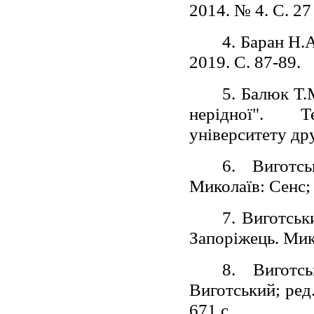
2014. № 4. С. 27 
4. Баран Н.
2019. С. 87-89.
5. Балюк Т.
нерідної". Т
університету дру
6. Виготс
Миколаїв: Сенс; 
7. Виготськи
Запоріжець. Мико
8. Виготсь
Виготський; ред
671 с.