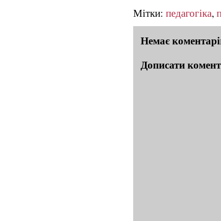
Мітки:
педагогіка
,
Немає коментарі
Дописати комен