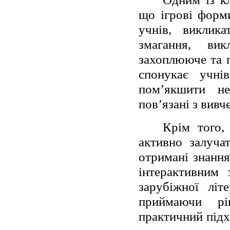
що ігрові форм
учнів, виклик
змагання, ви
захоплююче та п
спонукає учні
пом’якшити не
пов’язані з вивч
Крім того,
активно залуча
отримані знання
інтерактивним 
зарубіжної літ
приймаючи р
практичний підх