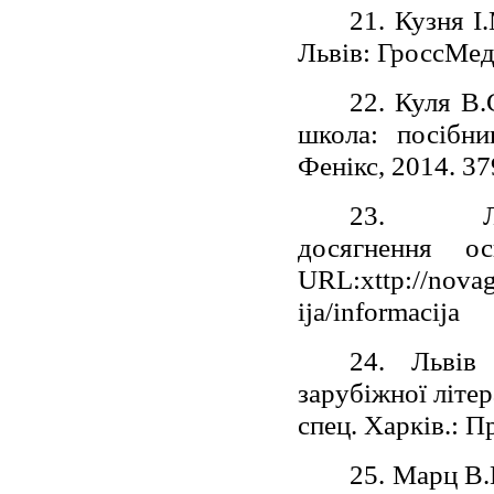
21. Кузня І
Львів: ГроссМед
22. Куля В.
школа: посібни
Фенікс, 2014. 37
23.
досягнення ос
URL:хttp://novag
ija/informacija
24. Львів
зарубіжної літер
спец. Харків.: П
25. Марц В.