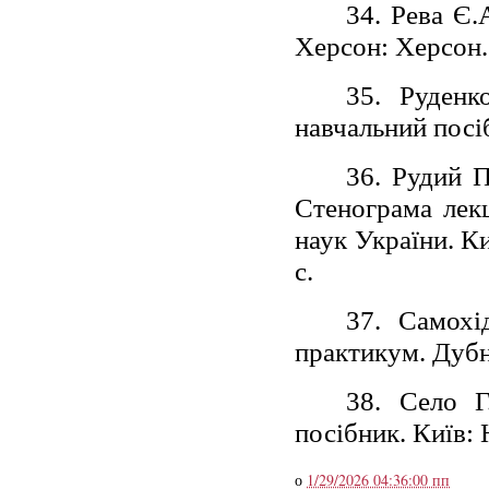
34. Рева Є.
Херсон: Херсон. 
35. Руденк
навчальний посіб
36. Рудий П
Стенограма лекці
наук України. Ки
с.
37. Самохі
практикум. Дубно
38. Село Г
посібник. Київ: 
о
1/29/2026 04:36:00 пп