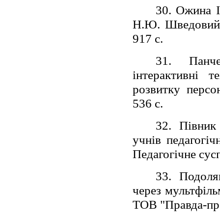
30. Ожина І
Н.Ю. Шведовий. 
917 с.
31. Панче
інтерактивні т
розвитку персо
536 с.
32. Півник
учнів педагогіч
Педагогічне сусп
33. Подоля
через мультфіль
ТОВ "Правда-пре