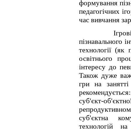
формування пізн
педагогічних іг
час вивчання зар
Ігров
пізнавального ін
технології (як
освітнього про
інтересу до пев
Також дуже важ
гри на занятті
рекомендується:
суб'єкт-об'є
репродуктивном
суб'єктна ком
технологій на