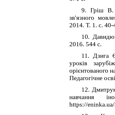
9. Гріш В.
зв'язного мовл
2014. Т. 1. с. 40-
10. Давидю
2016. 544 с.
11. Дзига Є
уроків зарубі
орієнтованого нав
Педагогічне осві
12. Дмитрук
навчання і
https://eninka.uа