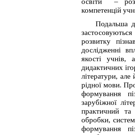
освіти
– роз
компетенцій учн
Подальша д
застосовуються
розвитку пізна
дослідженні вп
якості учнів, 
дидактичних іго
літератури, але 
рідної мови. Пр
формування пі
зарубіжної літе
практичний та 
обробки, систем
формування пі