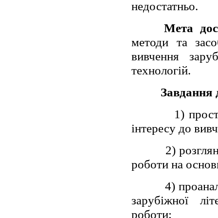
недостатньо.
Мета дос
методи та засо
вивчення зару
технологій.
Завдання 
1) прос
інтересу до вивч
2) розгля
роботи на основ
4) проана
зарубіжної лі
роботи;