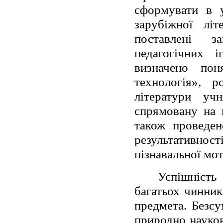
сформувати в у
зарубіжної літ
поставлені з
педагогічних і
визначено поня
технологія», р
літератури уч
спрямовану на п
також проведен
результативн
пізнавальної мот
Успішність
багатьох чинник
предмета. Безсу
природно науков