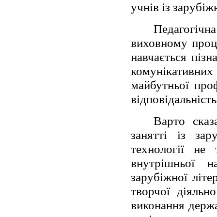
учнів із зарубіж
Педагогічн
виховному проце
навчається пізн
комунікативн
майбутньої проф
відповідальність 
Варто сказ
занятті із зар
технології не
внутрішньої н
зарубіжної літер
творчої діяльн
виконання держа