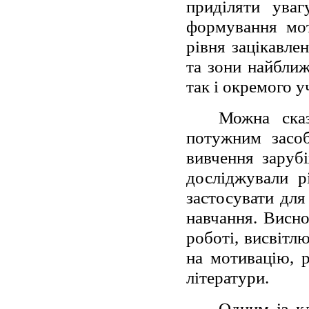
приділяти уваг
формування мот
рівня зацікавле
та зони найближ
так і окремого у
Можна сказ
потужним засоб
вивчення заруб
досліджували рі
застосувати для
навчання. Висно
роботі, висвітл
на мотивацію, 
літератури.
Одним із к