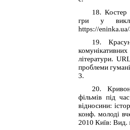
18. Костер 
гри у викла
https://eninka.uа/
19. Красу
комунікативни
літератури. URL:
проблеми гумані
3.
20. Кривон
фільмів під ча
відносини: істор
конф. молоді вч
2010 Київ: Вид. 