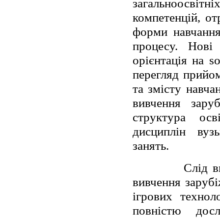
загальноосвіт
компетенцій, от
форми навчання
процесу. Нові 
орієнтація на so
перегляд прийом
та змісту навча
вивчення зару
структура осв
дисциплін вуз
занять.
Слід в
вивчення зарубі
ігрових технол
повністю дос