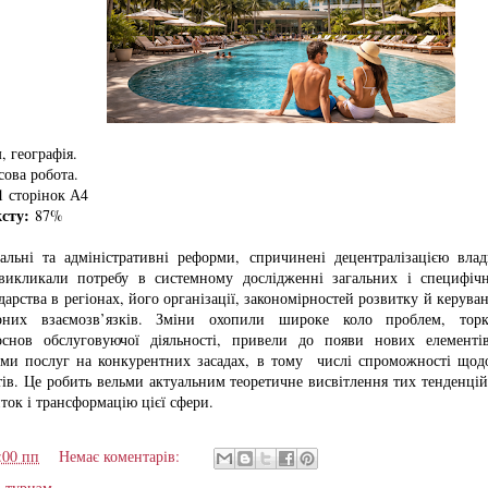
 географія.
ова робота.
 сторінок А4
ксту:
87%
іальні та адміністративні реформи, спричинені децентралізацією влад
викликали потребу в системному дослідженні загальних і специфічн
дарства в регіонах, його організації, закономірностей розвитку й керува
рних взаємозв’язків. Зміни охопили широке коло проблем, торк
 основ обслуговуючої діяльності, привели до появи нових елементі
еми послуг на конкурентних засадах, в тому числі спроможності щод
ів. Це робить вельми актуальним теоретичне висвітлення тих тенденці
ок і трансформацію цієї сфери.
:00 пп
Немає коментарів:
,
туризм