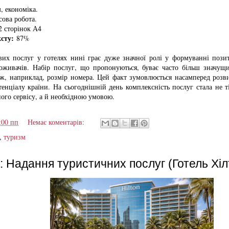
, економіка.
ова робота.
 сторінок А4
ксту:
87%
вих послуг у готелях нині грає дуже значної ролі у формуванні пози
оживачів. Набір послуг, що пропонуються, буває часто більш значущ
іж, наприклад, розмір номера. Цей факт зумовлюється насамперед розви
тенціалу країни. На сьогоднішній день комплексність послуг стала не 
ого сервісу, а й необхідною умовою.
:00 пп
Немає коментарів:
,
туризм
Надання туристичних послуг (Готель Хіл