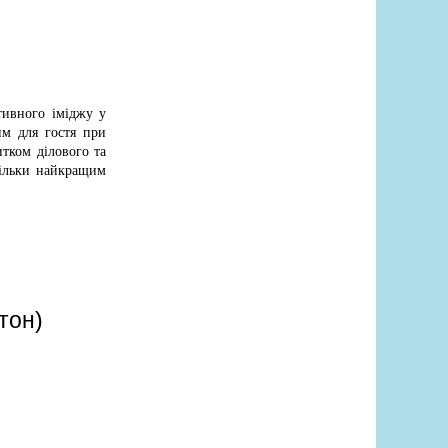
тивного іміджу у
им для гостя при
тком ділового та
тільки найкращим
тон)