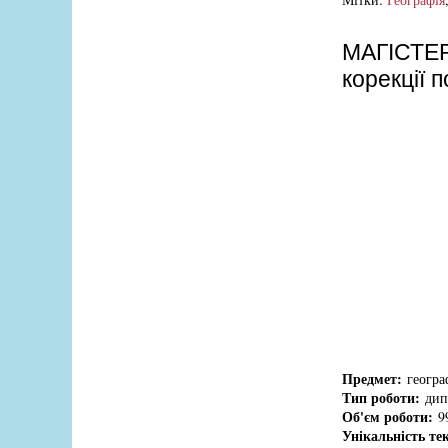
МАГІСТЕРС
корекції 
Предмет:
географ
Тип роботи:
дипл
Об'єм роботи:
99
Унікальність те