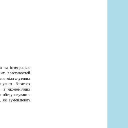
и та інтеграцією
их властивостей
ння, міжгалузевих
нулися багатьох
в в економічних
о обслуговування
й, які зумовлюють