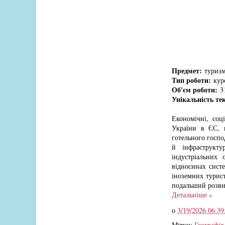
Предмет:
туризм,
Тип роботи:
курс
Об'єм роботи:
31
Унікальність те
Економічні, соц
України в ЄС, 
готельного госпо
й інфраструкту
індустріальних
відносинах сист
іноземних турист
подальший розвит
Детальніше »
о
3/19/2026 06:39
Мітки:
Географія