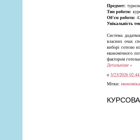
Предмет:
туризм
Тип роботи:
курс
Об'єм роботи:
42
Унікальність те
Система додатко
власних очах сп
виборі готелю н
економічного по
фактором готельн
Детальніше »
о
3/23/2026 02:44
Мітки:
економіка
КУРСОВА: 