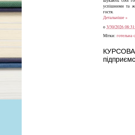
шукають собі го
успішними та жи
гостя.
Детальніше »
о
3/30/2026 08:31
Мітки:
готельна 
КУРСОВА: 
підприємс