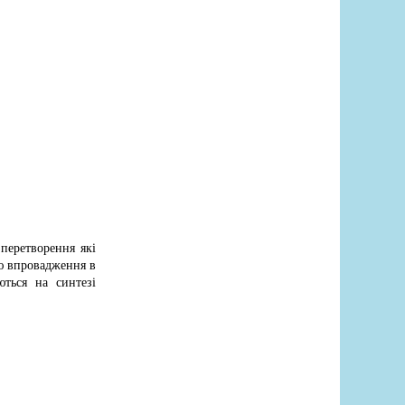
перетворення які
тю впровадження в
ються на синтезі