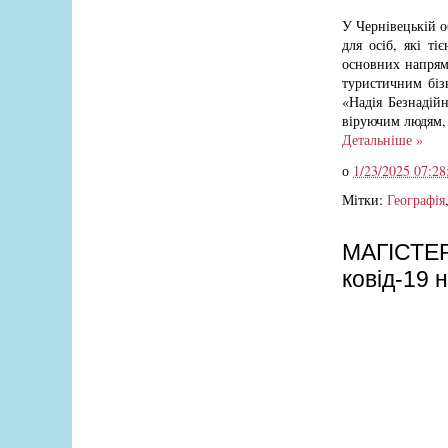
У Чернівецькій об
для осіб, які т
основних напрямі
туристичним бізн
«Надія Безнадійн
віруючим людям, 
Детальніше »
о
1/23/2025 07:28
Мітки:
Географія
МАГІСТЕРС
ковід-19 