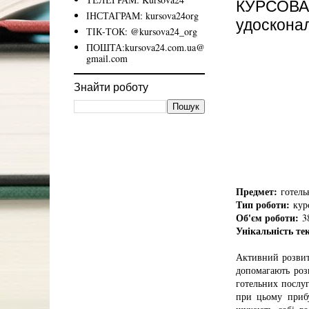
КУРСОВА:
ІНСТАГРАМ: kursova24org
удосконал
ТІК-ТОК: @kursova24_org
ПОШТА:kursova24.com.ua@
gmail.com
Знайти роботу
Предмет:
готельн
Тип роботи:
курс
Об'єм роботи:
38
Унікальність те
Активний розвито
допомагають роз
готельних послуг
при цьому прибу