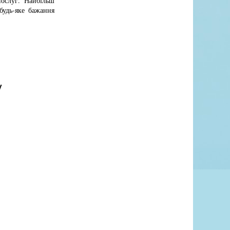
послуг. Найбільш
будь-яке бажання
у