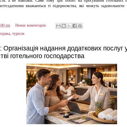
стя, а не навпаки. Саме тому зріс попит на просування готельних 
ттєздатними вважаються ті підприємства, які можуть задовольнити 
:00 пп
Немає коментарів:
справа
,
туризм
Організація надання додаткових послуг 
тві готельного господарства