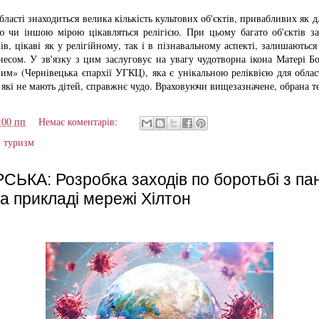
ласті знаходиться велика кількість культових об'єктів, привабливих як д
ією чи іншою мірою цікавляться релігією. При цьому багато об'єктів з
в, цікаві як у релігійному, так і в пізнавальному аспекті, залишаютьс
есом. У зв'язку з цим заслуговує на увагу чудотворна ікона Матері Б
им» (Чернівецька єпархії УГКЦ), яка є унікальною реліквією для обла
які не мають дітей, справжнє чудо. Враховуючи вищезазначене, обрана т
:00 пп
Немає коментарів:
,
туризм
ЬКА: Розробка заходів по боротьбі з па
на прикладі мережі Хілтон