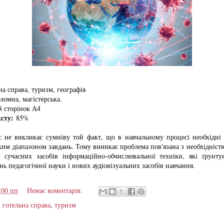
а справа, туризм, географія
омна, магістерська.
 сторінок А4
ксту:
85%
с не викликає сумніву той факт, що в навчальному процесі необхідні 
ким діапазоном завдань. Тому виникає проблема пов'язана з необхідніс
 сучасних засобів інформаційно-обчислювальної техніки, які ґрунту
нь педагогічної науки і нових аудіовізуальних засобів навчання.
:00 пп
Немає коментарів:
,
готельна справа
,
туризм