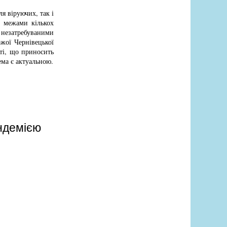
ля віруючих, так і
а межами кількох
я незатребуваними
ожої Чернівецької
сті, що приносить
ема є актуальною.
ндемією