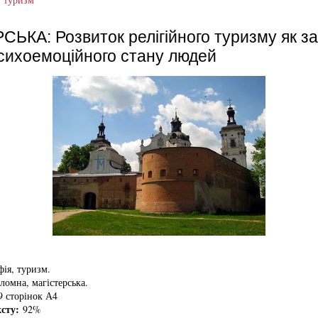
ЬКА: Розвиток релігійного туризму як за
психоемоційного стану людей
ія, туризм.
омна, магістерська.
 сторінок А4
ксту:
92%