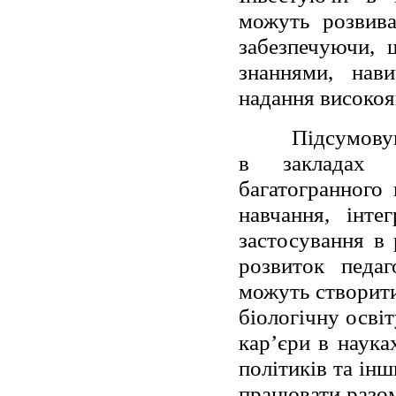
можуть розвива
забезпечуючи, 
знаннями, нав
надання високояк
Підсумовую
в закладах з
багатогранного 
навчання, інте
застосування в
розвиток педаг
можуть створити
біологічну освіт
кар’єри в наука
політиків та ін
працювати разом