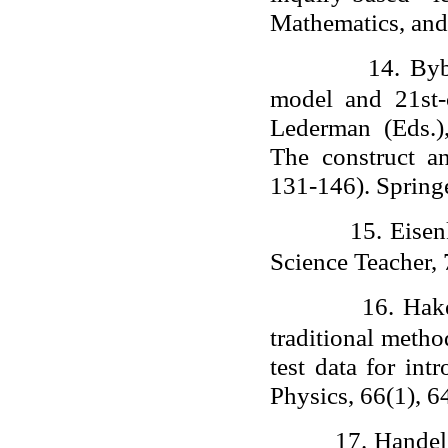
Mathematics, and
14.
Byb
model and 21st-
Lederman (Eds.)
The construct an
131-146). Springe
15.
Eisen
Science Teacher, 
16.
Hake
traditional meth
test data for in
Physics, 66(1), 6
17.
Handels