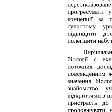
персоналізов
прогресувати 
концепції за 
сучасному уро
підвищити до
полегшити набут
Вирішальн
біології є вк
поточних дослі
повсякденним ж
значення біоло
знайомство у
відкриттями в ці
пристрасть до
продовжувати н