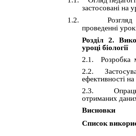
застосовані на у
1.2.
Розгляд
проведенні урокі
Розділ 2. Вик
уроці біології
2.1. Розробка м
2.2. Застосуван
ефективності на
2.3. Опрацюва
отриманих даних
Висновки
Список викори