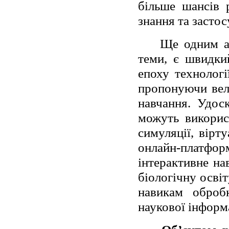
більше шансів р
знання та застос
Ще одним ас
теми, є швидки
епоху технологі
пропонуючи вел
навчання. Удос
можуть використ
симуляції, вірт
онлайн-плат
інтерактивне на
біологічну осві
навикам оброб
наукової інформа