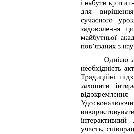
і набути критич
для вирішенн
сучасного урок
задоволення ци
майбутньої акад
пов’язаних з на
Однією з осно
необхідність акт
Традиційні підх
захопити інтер
відокремленн
Удосконалюючи 
використовува
інтерактивний 
участь, співпра