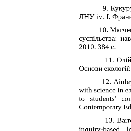
9. Кукуру
ЛНУ ім. I. Франк
10. Мягче
суспільства: на
2010. 384 с.
11. Олі
Основи екології:
12.
Ainle
with science in e
to students' co
Contemporary Edu
13.
Barr
inquiry-based 