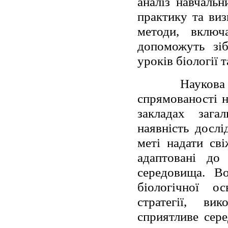
аналіз навчальн
практику та виз
методи, включ
допоможуть зіб
уроків біології т
Наукова
спрямованості н
закладах зага
наявність дослі
меті надати сві
адаптовані до 
середовища. В
біологічної ос
стратегії, ви
сприятливе сере