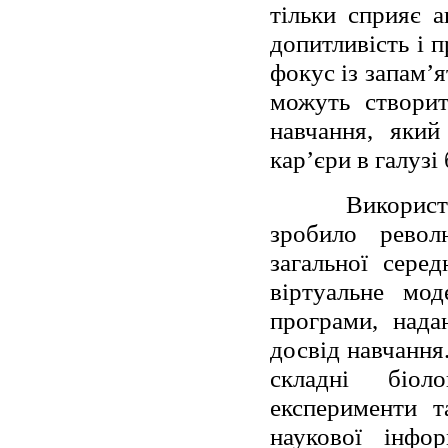
тільки сприяє 
допитливість і 
фокус із запам’
можуть створит
навчання, який
кар’єри в галузі 
Використ
зробило револ
загальної серед
віртуальне мод
програми, нада
досвід навчання
складні біол
експерименти т
наукової інфор