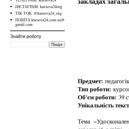
закладах загаль
ІНСТАГРАМ: kursova24org
ТІК-ТОК: @kursova24_org
ПОШТА:kursova24.com.ua@
gmail.com
Знайти роботу
Предмет:
педагогіка
Тип роботи:
курсов
Об'єм роботи:
39 с
Унікальність текст
Тема «Удосконален