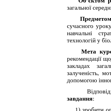
Об’єктом р
загальної середн
Предмето
сучасного уроку
навчальні стра
технологій у біо
Мета курс
рекомендації що
закладах зага
залученість, мо
допомогою іннов
Відповідно до
завдання
:
1) зробити о