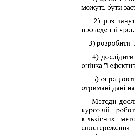
можуть бути заст
2) розгляну
проведенні урокі
3) розробити 
4) дослідити
оцінка її ефекти
5) опрацюват
отримані дані на
Методи дослі
курсовій робот
кількісних мет
спостереження 