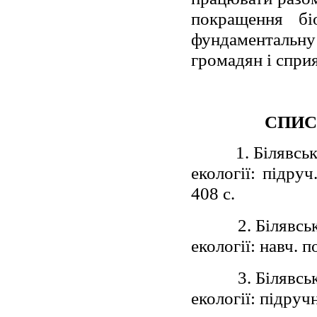
покращення біо
фундаменталь
громадян і сприя
СПИС
1. Білявсь
екології: підруч
408 с.
2. Білявсь
екології: навч. п
3. Білявсь
екології: підручн