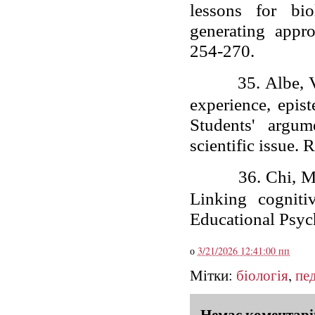
lessons for bi
generating appro
254-270.
35.
Albe, 
experience, epist
Students' argum
scientific issue.
36.
Chi, M
Linking cogniti
Educational Psych
о
3/21/2026 12:41:00 пп
Мітки:
біологія
,
пед
Немає коментарі