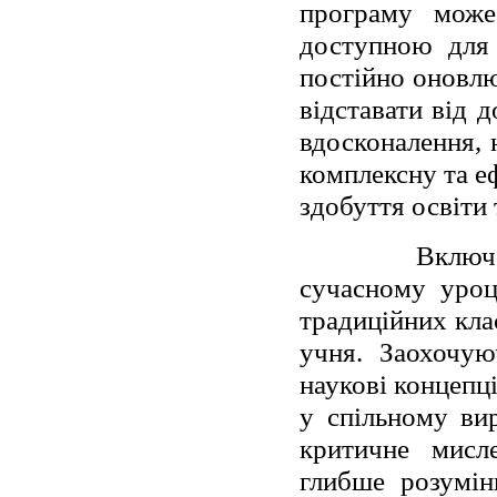
програму може
доступною для 
постійно оновлю
відставати від 
вдосконалення, 
комплексну та е
здобуття освіти 
Включе
сучасному уроц
традиційних кла
учня. Заохочую
наукові концепц
у спільному ви
критичне мисл
глибше розумін