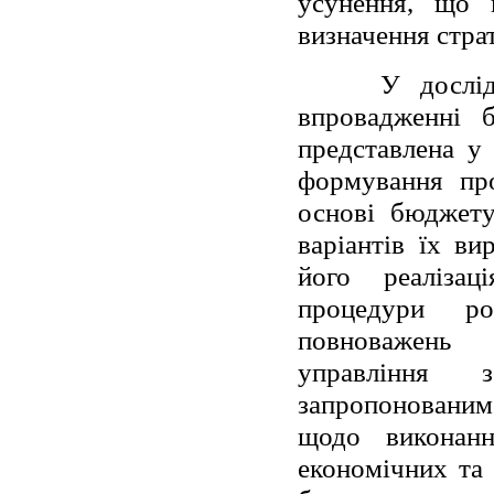
усунення, що в
визначення страт
У дослід
впровадженні 
представлена у 
формування про
основі бюджету
варіантів їх ви
його реалізац
процедури ро
повноважень 
управління 
запропонованим
щодо виконанн
економічних та 