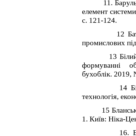
11. Барул
елемент системи
с. 121-124.
12 Ба
промислових під
13 Біли
формуванні об
бухоблік. 2019, 
14 Б
технологія, екон
15 Блансь
1. Київ: Ніка-Це
16. 