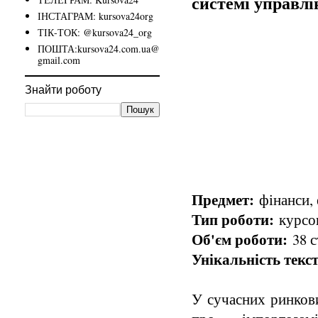
системі управл
ІНСТАГРАМ: kursova24org
ТІК-ТОК: @kursova24_org
ПОШТА:kursova24.com.ua@
gmail.com
Знайти роботу
Предмет:
фінанси, 
Тип роботи:
курсов
Об'єм роботи:
38 с
Унікальність текст
У сучасних ринкови