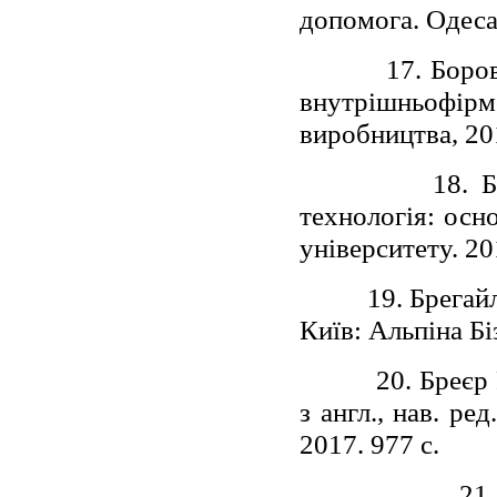
допомога. Одеса:
17. Боро
внутрішньофі
виробництва, 201
18. 
технологія: осн
університету. 201
19. Брегай
Київ: Альпіна Бі
20. Бреєр
з англ., нав. ре
2017. 977 с.
21