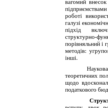
вагомий внесок
підприємствами
роботі викорис
галузі економіч
підхід включ
структурно-ф
порівняльний і 
методів: угрупо
інші.
Наукова
теоретичних пол
щодо вдосконал
податкового бю
Структ
вступу, двох р