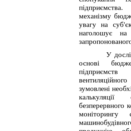
підприємства.
механізму бюдже
увагу на суб'є
наголошує на
запропонованого
У дослі
основі бюдж
підприємств
вентиляційного
зумовлені необх
калькуляції 
безперервного к
моніторингу
машинобудівно
продукцію, об