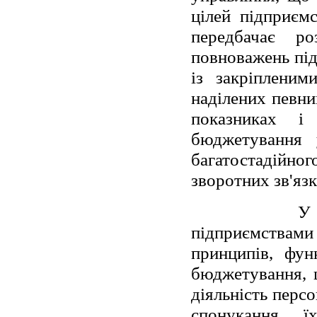
цілей підприємс
передбачає ро
повноважень під
із закріпленим
наділених певн
показниках і
бюджетування у
багатостадійн
зворотних зв'язк
У 
підприємствами 
принципів, фун
бюджетування, 
діяльність перс
спонукання ї