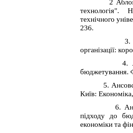
2 Абло
технологія". 
технічного уніве
236.
3.
організації: кор
4.
бюджетування. Ф
5. Ансов
Київ: Економіка,
6. А
підходу до бюд
економіки та фін