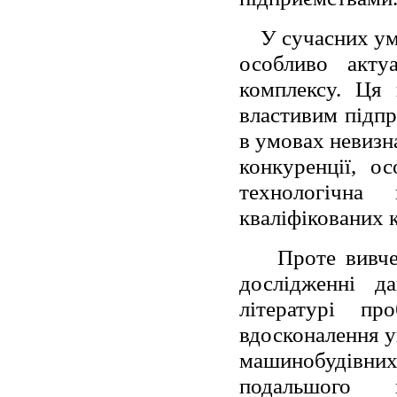
У сучасних ум
особливо акту
комплексу. Ця 
властивим підпр
в умовах невизн
конкуренції, о
технологічна 
кваліфікованих 
Проте вивче
дослідженні д
літературі пр
вдосконалення у
машинобудівних 
подальшого н