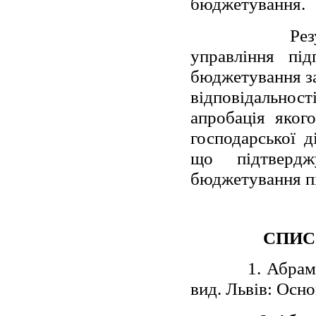
бюджетування.
Рез
управління пі
бюджетування з
відповідальност
апробація якого
господарської д
що підтвердж
бюджетування пі
СПИС
1. Абрам
вид. Львів: Осно