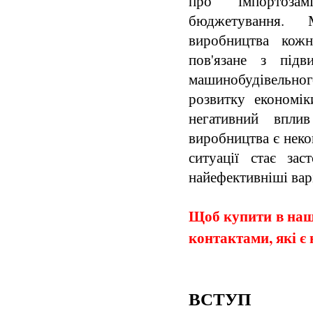
про імпортозам
бюджетування. 
виробництва кожн
пов'язане з підв
машинобудівельного
розвитку економі
негативний впли
виробництва є нек
ситуації стає зас
найефективніші вар
Щоб купити в наши
контактами, які є 
ВСТУП