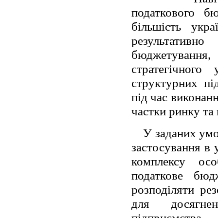
податкового бю
більшість укра
результативн
бюджетування
стратегічного 
структурних пі
під час виконанн
частки ринку та
У заданих умо
застосування в 
комплексу ос
податкове бюд
розподіляти ре
для досягнен
підприємства.