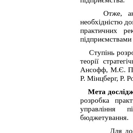
Отже, а
необхідністю до
практичних ре
підприємствами 
Ступінь розр
теорії стратегі
Ансофф, М.Є. По
Р. Мінцберг, Р. Р
Мета дослід
розробка прак
управління п
бюджетування.
Для до