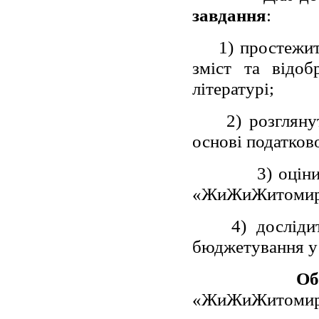
завдання
:
1) простежит
зміст та відоб
літературі;
2) розглян
основі податков
3) оцін
«ЖиЖиЖитомир
4) дослід
бюджетування у 
Об
«ЖиЖиЖитомир