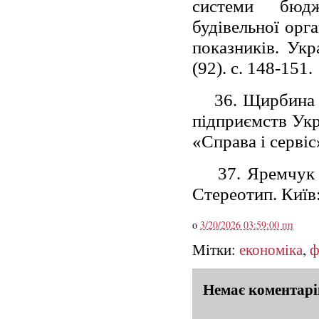
системи бюдж
будівельної орг
показників. Ук
(92). с. 148-151.
36. Щирбина 
підприємств Укра
«Справа і сервіс
37. Яремчук 
Стереотип. Київ:
о
3/20/2026 03:59:00 пп
Мітки:
економіка
,
ф
Немає коментарі