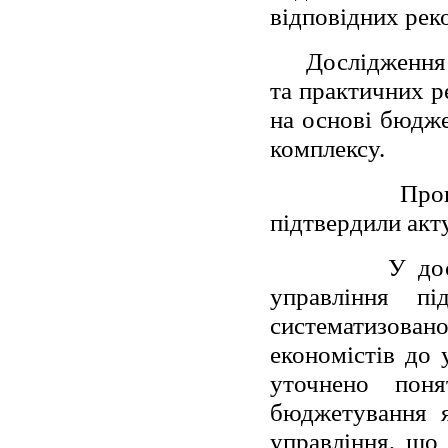
відповідних реко
Дослідження
та практичних р
на основі бюдж
комплексу.
Про
підтвердили акт
У до
управління пі
систематизов
економістів до 
уточнено пон
бюджетування я
управління, що