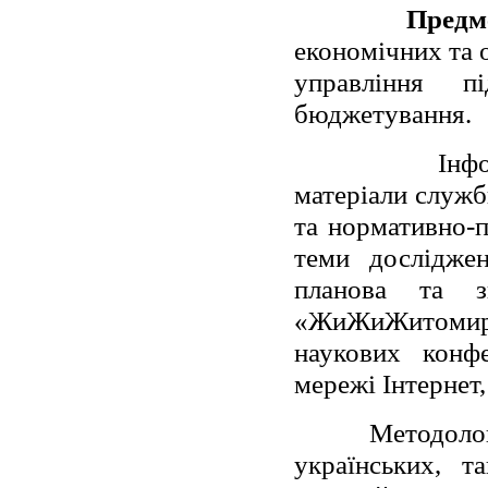
Предм
економічних та 
управління п
бюджетування.
Інф
матеріали служб
та нормативно-п
теми досліджен
планова та з
«ЖиЖиЖитомир»,
наукових конфе
мережі Інтернет,
Методолог
українських, т