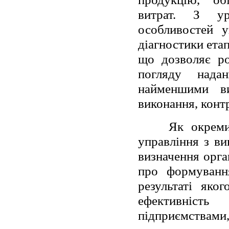
витрат. З ур
особливостей у
діагностики ета
що дозволяє ро
погляду нада
найменшими ви
виконання, конт
Як окреми
управління з в
визначення орга
про формуванн
результаті яко
ефективність
підприємствам