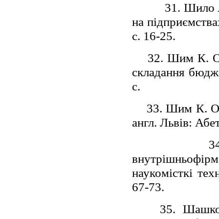
31. Шило 
на підприємства
с. 16-25.
32. Шим К. О
складання бюдже
с.
33. Шим К. О
англ. Львів: Абет
3
внутрішньофір
наукомісткі тех
67-73.
35. Шашко