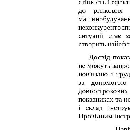
стійкість і ефек
до ринкових 
машинобудуванн
неконкурентос
ситуації стає з
створить найефе
Досвід показ
не можуть запро
пов'язано з тру
за допомогою 
довгострокови
показниках та н
і склад інстру
Провідним інст
Наві