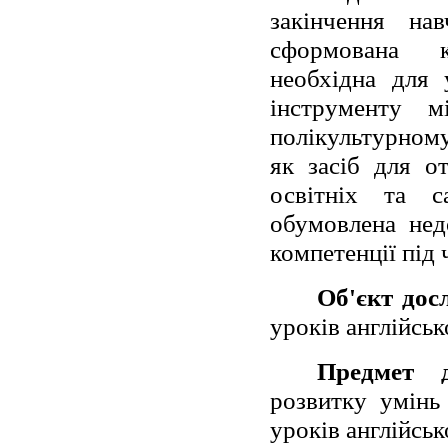
закінчення н
сформована к
необхідна для у
інструменту м
полікультурному
як засіб для о
освітніх та с
обумовлена нед
компетенції під 
Об'єкт дос
уроків англійськ
Предмет д
розвитку умінь
уроків англійськ