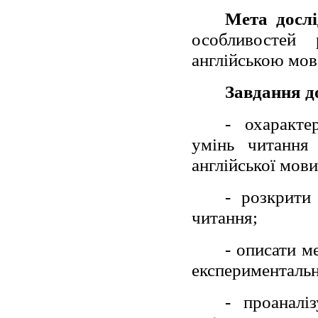
Мета досл
особливостей
англійською мов
Завдання д
- охаракте
умінь читання
англійської мови
- розкрити
читання;
- описати м
експериментальн
- проаналі