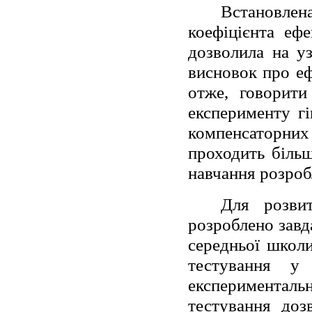
Встановле
коефіцієнта еф
дозволила на у
висновок про еф
отже, говорити
експерименту г
компенсаторни
проходить більш
навчання розроб
Для розви
розроблено завд
середньої школи
тестування у
експерименталь
тестування доз