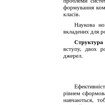
проблеми систе
формування ком
класів.
Наукова но
вкладених для р
Структура
вступу, двох р
джерел.
Ефективніс
рівнем сформов
навчаються, то