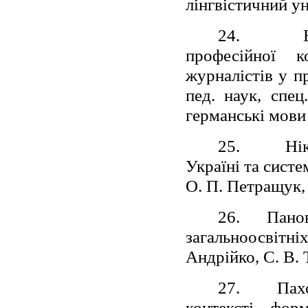
лінгвістичний ун
24.
професійної к
журналістів у пр
пед. наук, спец
германські мови 
25.
Ні
Україні та систе
О. П. Петращук, 
26.
Панов
загальноосвітні
Андрійко, С. В. Т
27.
Пах
контексті фор