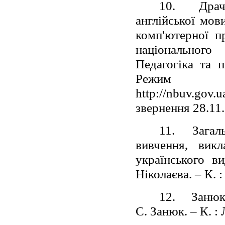
10.
Драч
англійської мов
комп'ютерної п
національного
Педагогіка та п
Режи
http://nbuv.g
звернення 28.11.
11.
Загал
вивчення, викл
українського в
Ніколаєва. – К. :
12.
Занюк 
С. Занюк. – К. : 