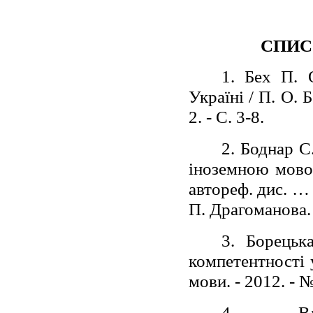
СПИС
1. Бех П. 
Україні / П. О. 
2. - С. 3-8.
2. Боднар С
іноземною мово
автореф. дис. … 
П. Драгоманова. 
3. Борецьк
компетентності у
мови. - 2012. - №
4.
В