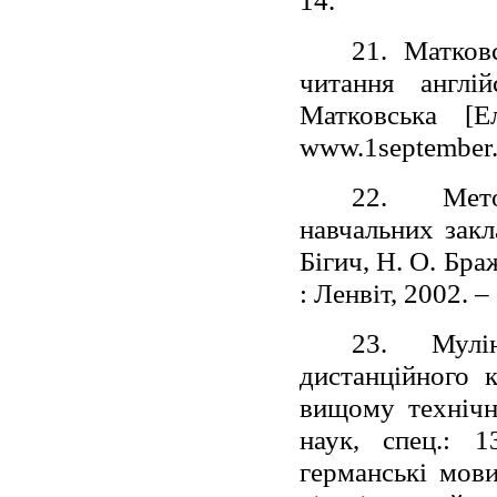
14.
21. Матков
читання англі
Матковська [Е
www.1september.r
22.
Мето
навчальних закл
Бігич, Н. О. Браж
: Ленвіт, 2002. –
23.
Мулін
дистанційного 
вищому технічно
наук, спец.: 1
германські мови