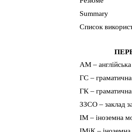
Резюме
Summary
Список викорис
ПЕР
АМ – англійська
ГС – граматична
ГК – граматична
ЗЗСО – заклад за
ІМ – іноземна м
ІМіК – іноземна