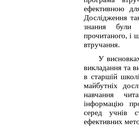
ефективною для
Дослідження так
знання були 
прочитаного, і 
втручання.
У висновках
викладання та в
в старшій школ
майбутніх дос
навчання чит
інформацію пр
серед учнів с
ефективних мето