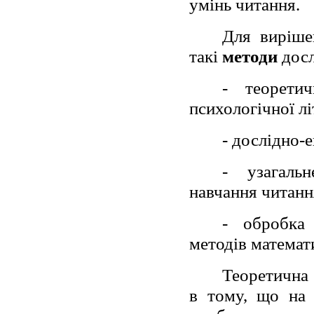
умінь читання.
Для виріше
такі
методи
досл
- теоретич
психологічної л
- дослідно-
- узагальн
навчання читанн
- обробка 
методів математ
Теоретична 
в тому, що на 