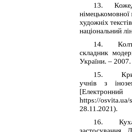
13.
Кожед
німецькомовної к
художніх текстів
національний лін
14.
Колт
складник модер
України. – 2007. 
15.
Кр
учнів з іноз
[Електронн
https://osvita.
28.11.2021).
16.
Кух
застосування. 