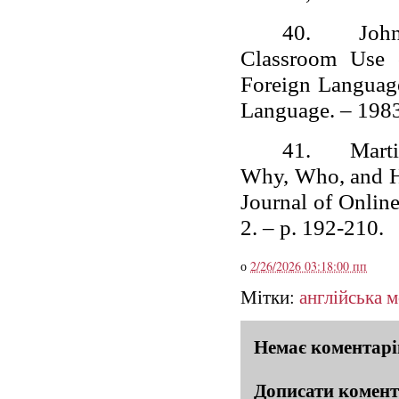
40.
John
Classroom Use 
Foreign Language
Language. – 1983.
41.
Mart
Why, Who, and H
Journal of Onlin
2. – p. 192-210.
о
2/26/2026 03:18:00 пп
Мітки:
англійська 
Немає коментарі
Дописати комен