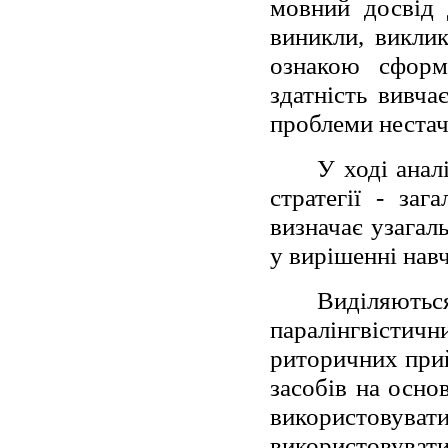
мовний досвід 
виникли, викли
ознакою сформ
здатність вивча
проблеми нестач
У ході анал
стратегії - заг
визначає узагал
у вирішенні навч
Виділяютьс
паралінгвістичн
риторичних прий
засобів на основ
використовув
використовув