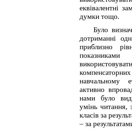
еквівалентні за
думки тощо.
Було визна
дотриманні одн
приблизно рі
показниками
використовуват
компенсаторних 
навчальному е
активно впрова
нами було виді
умінь читання, 
класів за резуль
– за результатам