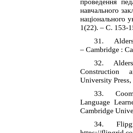
проведення пед
навчального зак
національного у
1(22). – С. 153-1
31.
Alders
– Cambridge : Ca
32.
Alders
Construction 
University Press,
33.
Coomb
Language Learn
Cambridge Univer
34.
Flip
https://flipgrid.