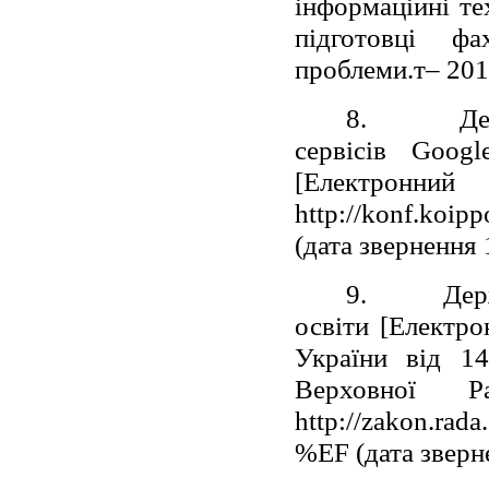
інформаційні те
підготовці фах
проблеми.т– 2018
8.
Де
сервісів Googl
[Електронн
http://konf.koipp
(дата звернення 
9.
Дер
освіти [Електро
України від 1
Верховної 
http://zakon.rad
%EF (дата зверн