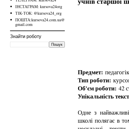
учнів старшої 
ІНСТАГРАМ: kursova24org
ТІК-ТОК: @kursova24_org
ПОШТА:kursova24.com.ua@
gmail.com
Знайти роботу
Предмет:
педагогік
Тип роботи:
курсов
Об'єм роботи:
42 с
Унікальність текст
Одне з найважлив
школі полягає в то
нескладні тексти