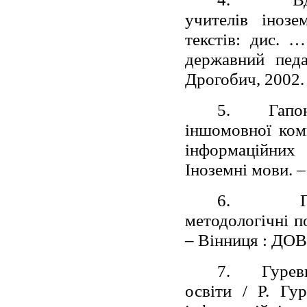
учителів інозе
текстів: дис. …
державний педа
Дрогобич, 2002. 
5.
Гапо
іншомовної ком
інформаційних
Іноземні мови. –
6.
методологічні п
– Вінниця : ДОВ 
7.
Гурев
освіти / Р. Гу