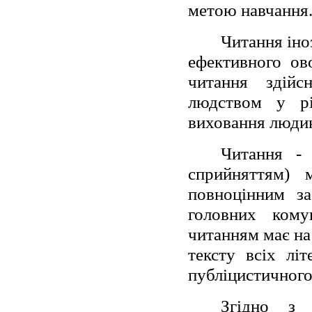
метою навчання
Читання іно
ефективного ов
читання здійс
людством у рі
виховання людин
Читання - 
сприйняттям) 
повноцінним за
головних кому
читанням має на
тексту всіх лі
публіцистичного
Згідно з 