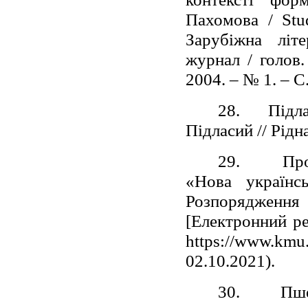
Пахомова / Stu
Зарубіжна літе
журнал / голов.
2004. – № 1. – С
28.
Підла
Підласий // Рідн
29.
Про
«Нова україн
Розпоряджен
[Електронний ре
https://www.kmu
02.10.2021).
30.
Пше