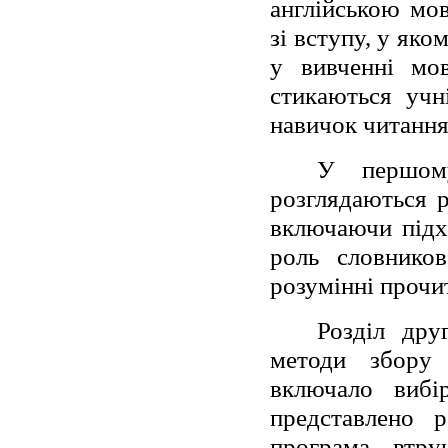
англійською мо
зі вступу, у як
у вивченні мо
стикаються учн
навичок читання
У першому
розглядаються р
включаючи підхо
роль словников
розумінні прочи
Розділ дру
методи збору 
включало вибі
представлено р
програма втру