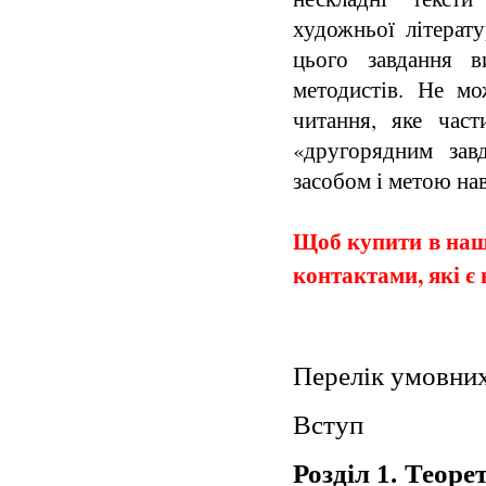
художньої літерат
цього завдання в
методистів. Не м
читання, яке част
«другорядним зав
засобом і метою на
Щоб купити в наши
контактами, які є 
Перелік умовни
Вступ
Розділ 1.
Теорет