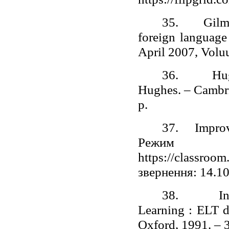
35.
Gilm
foreign language
April 2007, Voluu
36.
Hu
Hughes. – Cambri
p.
37.
Improv
Режи
https://classro
звернення: 14.1
38.
I
Learning : ELT d
Oxford, 1991. – 