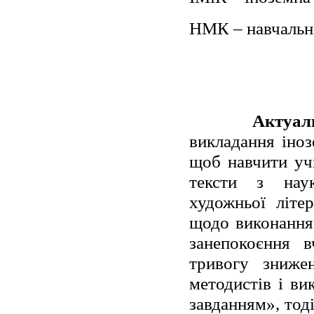
НМК – навчальн
Актуаль
викладання іноз
щоб навчити уч
тексти з науко
художньої літе
щодо виконання
занепокоєння в
тривогу зниже
методистів і ви
завданням», тод