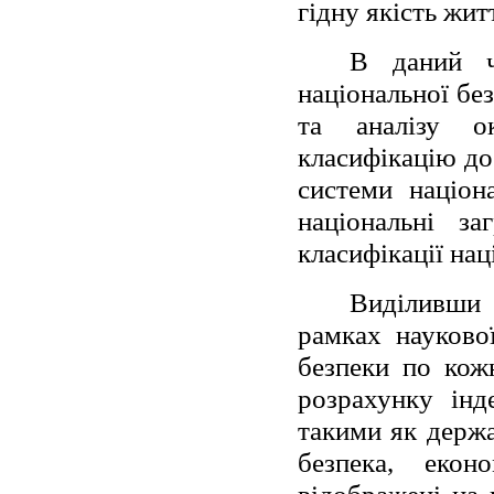
гідну якість жит
В даний ч
національної без
та аналізу о
класифікацію до
системи націона
національні з
класифікації нац
Виділивши 
рамках науково
безпеки по кожн
розрахунку інд
такими як держа
безпека, екон