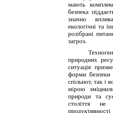
мають комплек
безпека піддаєт
значно вплива
екологічні та і
розібрані питан
загроз.
Техноге
природних ресу
ситуація призв
форми безпеки
спільнот, так і 
мірою зміцнили
природи та сус
століття не
продуктивнос