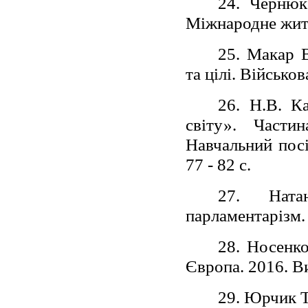
24. Чернюк
Міжнародне жит
25. Макар В
та цілі. Військо
26. Н.В. К
світу». Части
Навчальний посі
77 - 82 с.
27. Ната
парламентарізм.
28. Носенк
Європа. 2016. Ви
29. Юрчик Т