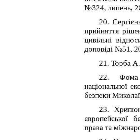
№324, липень, 20
20. Сергіє
прийняття рішен
цивільні віднос
доповіді №51, 2
21. Торба А
22. Фома 
національної ек
безпеки Миколаї
23. Хрипю
європейської б
права та міжнар