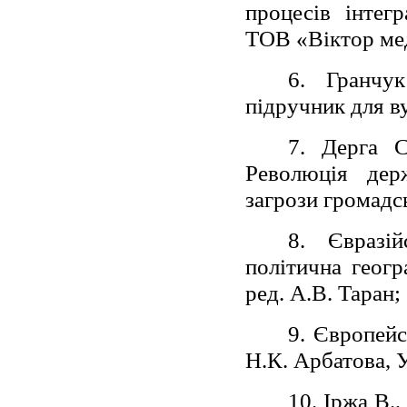
процесів інтегр
ТОВ «Віктор мед
6. Гранчук
підручник для ву
7. Дерга С
Революція держ
загрози громадсь
8. Євразій
політична геогр
ред. А.В. Таран;
9. Європейс
Н.К. Арбатова,
10. Іржа В.