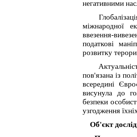
негативними насл
Глобалізац
міжнародної е
ввезення-вивезе
податкові мані
розвитку терори
Актуальніс
пов'язана із по
всередині Євро
висунула до го
безпеки особист
узгодження їхніх
Об'єкт дослі