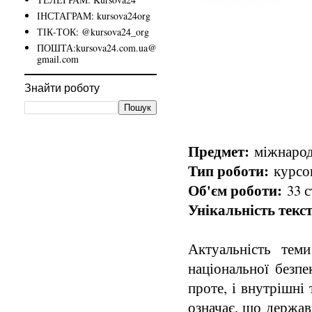
ІНСТАГРАМ: kursova24org
ТІК-ТОК: @kursova24_org
ПОШТА:kursova24.com.ua@
gmail.com
Знайти роботу
Предмет:
міжнародн
Тип роботи:
курсов
Об'єм роботи:
33 с
Унікальність текст
Актуальність тем
національної безпе
проте, і внутрішні
означає, що держав