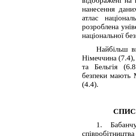
відображені на 
нанесення дани
атлас націона
розроблена унів
національної без
Найбільш в
Німеччина (7.4),
та Бельгія (6.
безпеки мають Ма
(4.4).
СПИС
1. Бабанч
співробітництва