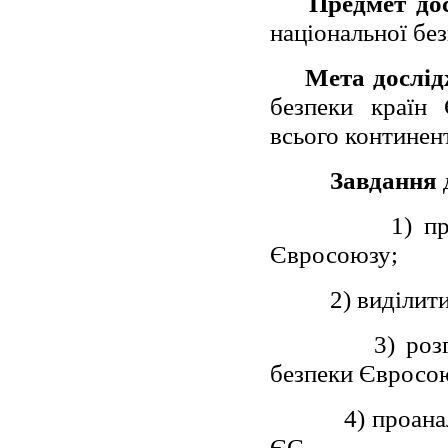
Предмет до
національної бе
Мета дослі
безпеки країн
всього континен
Завдання
1) п
Євросоюзу;
2) виділит
3) роз
безпеки Євросо
4) проана
ЄС