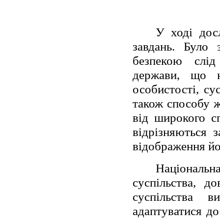
У ході дос
завдань. Було 
безпекою слід
держави, що н
особистості, су
також способу ж
від широкого с
відрізняються 
відображення йо
Національна
суспільства, д
суспільства 
адаптуватися до