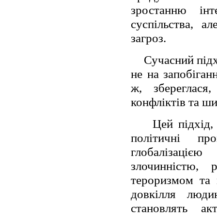
зростанню інт
суспільства, а
загроз.
Сучасний підх
не на запобіганн
ж, збереглася
конфліктів та ш
Цей підхід
політичні пр
глобалізацією 
злочинністю, р
тероризмом та 
довкілля люди
становлять ак