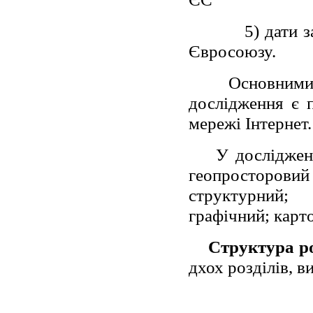
5) дати 
Євросоюзу.
Основними
дослідження є п
мережі Інтернет.
У досліджен
геопросторов
структурний; 
графічний; карт
Структура р
дхох розділів, в