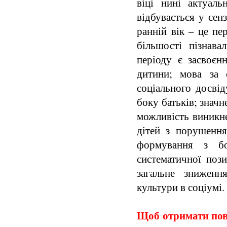
віці нині актуал
відбувається у сен
ранній вік – це пе
більшості пізнав
періоду є засвоєн
дитини; мова за 
соціального досвід
боку батьків; знач
можливість виникне
дітей з порушення
формування з бок
систематичної пози
загальне зниженн
культури в соціумі.
Щоб отримати повн