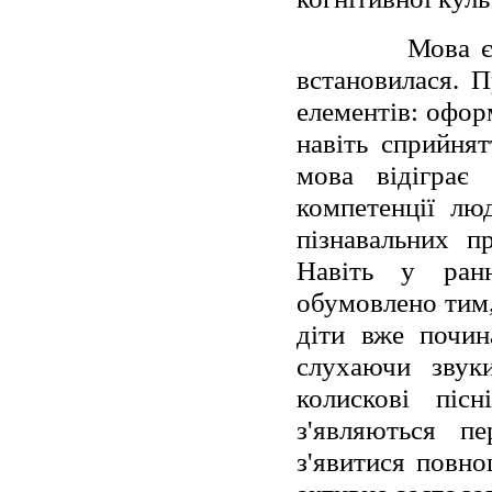
Мова є
встановилася. П
елементів: офор
навіть сприйнят
мова відіграє
компетенції лю
пізнавальних п
Навіть у ран
обумовлено тим,
діти вже почин
слухаючи звуки
колискові піс
з'являються п
з'явитися повноц