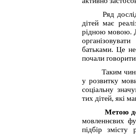
активно застосов
Ряд дослі
дітей має реал
рідною мовою. Д
організовувати
батьками. Це не
почали говорити 
Таким чино
у розвитку мови
соціальну знач
тих дітей, які м
Метою д
мовленнєвих фу
підбір змісту 