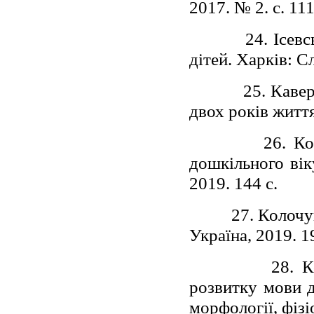
2017. № 2. с. 11
24. Ісев
дітей. Харків: С
25. Каве
двох років життя
26. К
дошкільного вік
2019. 144 c.
27. Колочу
Україна, 2019. 1
28. К
розвитку мови д
морфології, фізіо