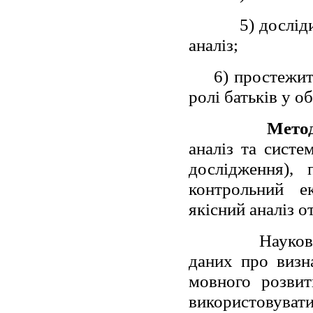
5) дослід
аналіз;
6) простежит
ролі батьків у о
Метод
аналіз та систе
дослідження), 
контрольний ек
якісний аналіз о
Науков
даних про визн
мовного розвит
використовуват