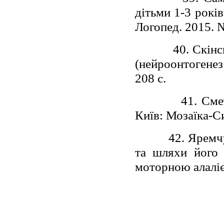
дітьми 1-3 рокі
Логопед. 2015. №
40. Скінс
(нейроонтогенез
208 с.
41. Сме
Київ: Мозаїка-Си
42. Яремч
та шляхи його 
моторною алалією