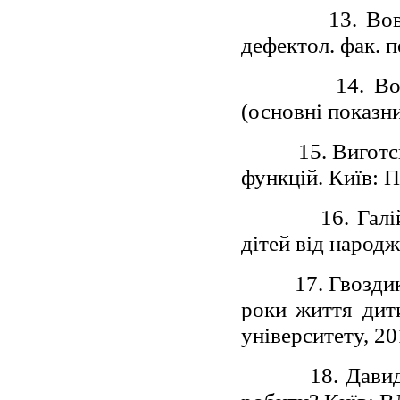
13. Во
дефектол. фак. п
14. Во
(основні показни
15. Виготс
функцій. Київ: П
16. Гал
дітей від народж
17. Гвозди
роки життя дити
університету, 20
18. Дави