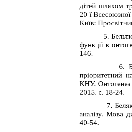
дітей шляхом тр
20-ї Всесоюзної
Київ: Просвітниц
5. Бельт
функції в онтоге
146.
6. 
пріоритетний н
КНУ. Онтогенез 
2015. с. 18-24.
7. Беля
аналізу. Мова д
40-54.