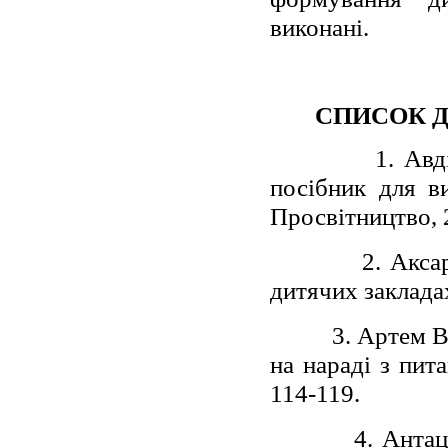
виконані.
СПИСОК 
1. Авд
посібник для ви
Просвітництво, 2
2. Акса
дитячих закладах
3. Артем В
на нараді з пита
114-119.
4. Анта