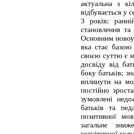
актуальна з кі
відбувається у с
3 років; ранні
становлення та 
Основним новоут
яка стає базою
своєю суттю є н
досвіду від бат
боку батьків; з
вплинути на мо
постійно зроста
зумовлені недо
батьків та педа
позитивної мов
загальне зниж
когнітивної куль