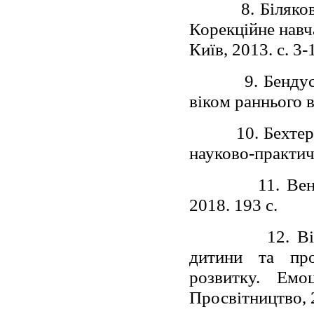
8. Біляко
Корекційне навч
Київ, 2013. с. 3-
9. Бенду
віком раннього в
10. Бехте
науково-практичн
11. Ве
2018. 193 с.
12. В
дитини та про
розвитку. Емо
Просвітництво, 2