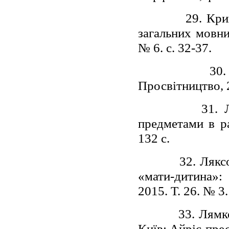
29. Кри
загальних мовни
№ 6. с. 32-37.
30.
Просвітництво, 2
31. 
предметами в р
132 с.
32. Лякс
«мати-дитина»:
2015. Т. 26. № 3.
33. Лямк
Київ: Айріс-прес