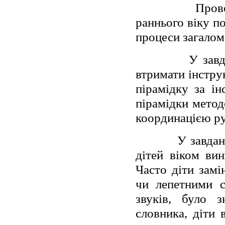
Пров
раннього віку по
процеси загалом
У завд
втримати інструк
пірамідку за ін
пірамідки метод
координацією ру
У завдан
дітей віком ви
Часто діти зам
чи лепетними с
звуків, було з
словника, діти 