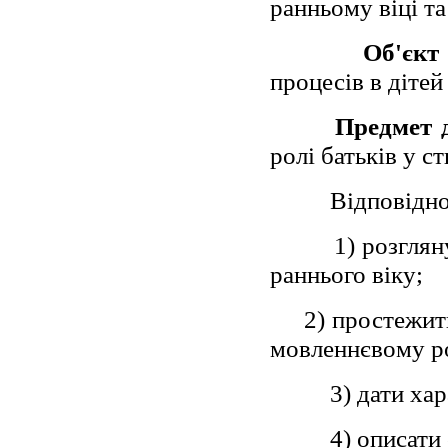
ранньому віці т
Об'єкт
процесів в дітей
Предмет 
ролі батьків у с
Відповідно
1) розглян
раннього віку;
2) простежити
мовленнєвому р
3) дати ха
4) описати