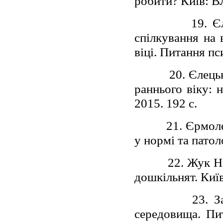
робити? Київ: В
19. Є
спілкування на
віці. Питання пс
20. Єлець
раннього віку: 
2015. 192 с.
21. Єрмоле
у нормі та патол
22. Жук Н
дошкільнят. Київ
23. З
середовища. Пит