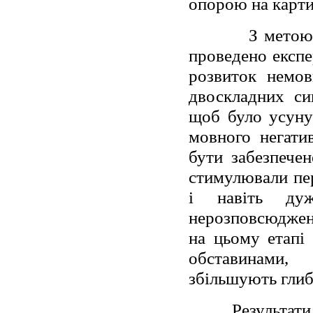
опорою на карти
З метою
проведено експе
розвиток немов
двоскладних си
щоб було усуну
мовного негати
бути забезпечен
стимулювали пер
і навіть дуж
нерозповсюджен
на цьому етапі
обставинами,
збільшують глиб
Результати