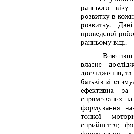
раннього віку
розвитку в кожн
розвитку. Дані
проведеної робо
ранньому віці.
Вивчивши
власне дослід
дослідження, та
батьків зі стим
ефективна за
спрямованих на 
формування нав
тонкої мотор
сприйняття; фо
формування ди