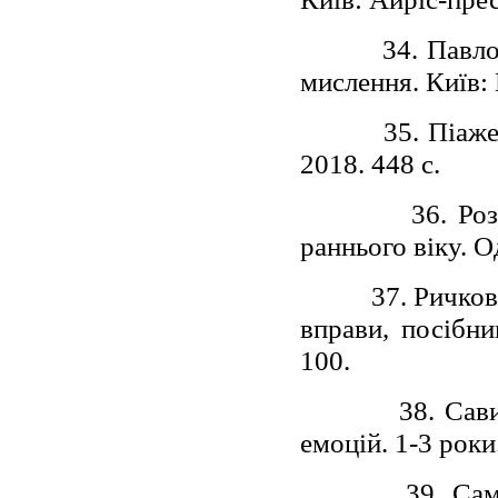
34. Павло
мислення. Київ: 
35. Піаже
2018. 448 с.
36. Ро
раннього віку. О
37. Ричков
вправи, посібни
100.
38. Сав
емоцій. 1-3 роки
39. Сам