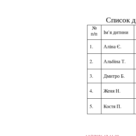
Список ді
№
Ім
’
я дитини
п/п
1.
Аліна Є.
2.
Альбіна
Т.
3.
Дмитро
Б.
4.
Женя
Н.
5.
Костя
П.