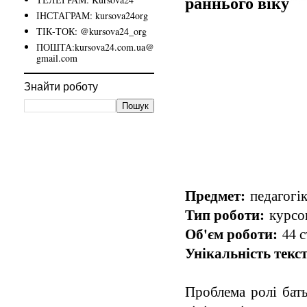
раннього віку
ІНСТАГРАМ: kursova24org
ТІК-ТОК: @kursova24_org
ПОШТА:kursova24.com.ua@
gmail.com
Знайти роботу
Предмет:
педагогік
Тип роботи:
курсов
Об'єм роботи:
44 с
Унікальність текст
Проблема ролі бат