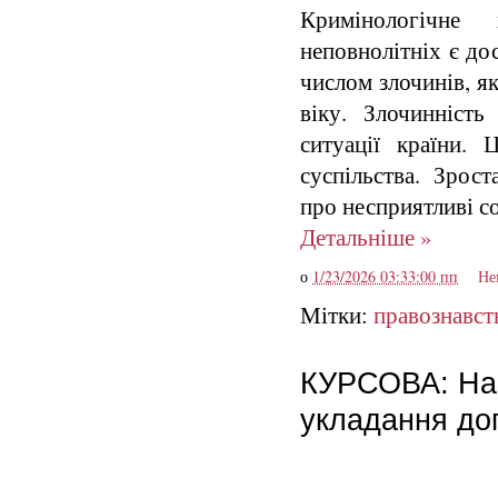
Кримінологічне 
неповнолітніх є до
числом злочинів, я
віку. Злочинність
ситуації країни.
суспільства. Зрост
про несприятливі с
Детальніше »
о
1/23/2026 03:33:00 пп
Не
Мітки:
правознавст
КУРСОВА: Най
укладання дог