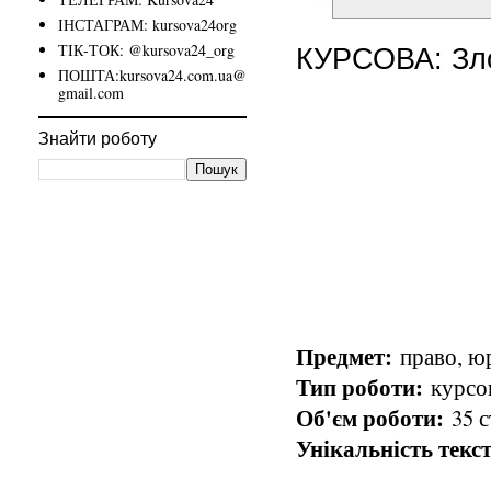
ІНСТАГРАМ: kursova24org
ТІК-ТОК: @kursova24_org
КУРСОВА: Зло
ПОШТА:kursova24.com.ua@
gmail.com
Знайти роботу
Предмет:
право, ю
Тип роботи:
курсов
Об'єм роботи:
35 с
Унікальність текст