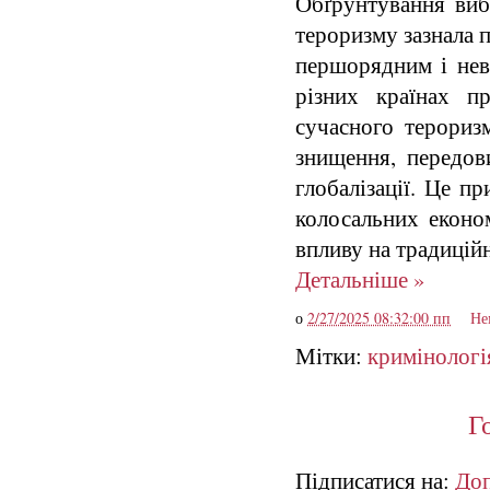
Обґрунтування виб
тероризму зазнала п
першорядним і нев
різних країнах п
сучасного терориз
знищення, передов
глобалізації. Це п
колосальних економ
впливу на традиційн
Детальніше »
о
2/27/2025 08:32:00 пп
Не
Мітки:
кримінологі
Г
Підписатися на:
Доп