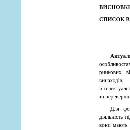
ВИСНОВК
СПИСОК 
Актуаль
особливостя
ринкових в
винаходів
інтелектуаль
та переверши
Для фор
діяльність п
вони мають 