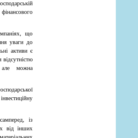
осподарській
 фінансового
омпаніях, що
ння уваги до
ьні активи є
 відсутністю
 але можна
осподарської
 інвестиційну
самперед, із
їх від інших
ематеріальних