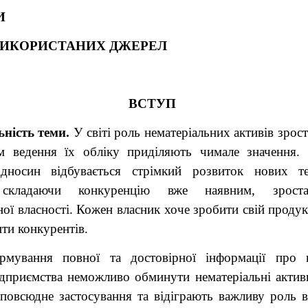
И
ВИКОРИСТАНИХ ДЖЕРЕЛ
ВСТУП
ність теми.
У світі роль нематеріальних активів зрост
м ведення їх обліку приділяють чимале значення.
ідносин відбувається стрімкий розвиток нових те
, складаючи конкуренцію вже наявним, зроста
ної власності. Кожен власник хоче зробити свій проду
ти конкурентів.
мування повної та достовірної інформації про г
ідприємства неможливо обминути нематеріальні актив
повсюдне застосування та відіграють важливу роль в