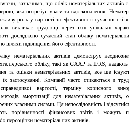
вуючи, зазначимо, що облік нематеріальних активів є
ерою, яка потребує уваги та вдосконалення. Нематері
ажливу роль у вартості та ефективності сучасного бізн
блік викликає труднощі через їхні унікальні харак
боті досліджено сучасний стан обліку нематеріальни
но шляхи підвищення його ефективності.
ліку нематеріальних активів демонструє неоднозна
хгалтерського обліку, такі як GAAP та IFRS, надають
ня та оцінки нематеріальних активів, все ще існують
в їх застосуванні. Компанії часто стикаються з тр
 справедливої вартості, терміну корисного вико
 методів амортизації для нематеріальних активів, 
орених власними силами. Ця непослідовність і відсутніс
ють порівнянності фінансових звітів і можуть п
бо переоцінки нематеріальних активів.