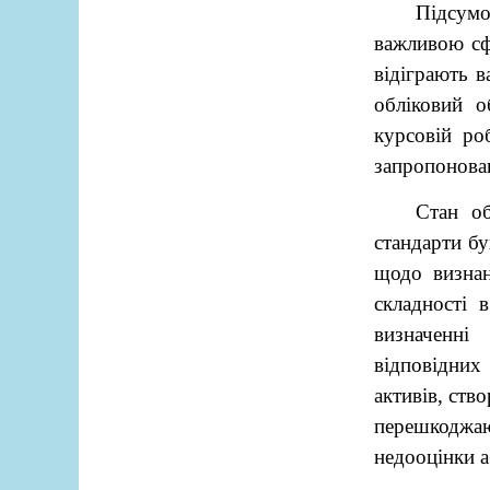
Підсумо
важливою сф
відіграють в
обліковий о
курсовій ро
запропонова
Стан об
стандарти бу
щодо визнан
складності 
визначенні
відповідних
активів, ств
перешкоджа
недооцінки а