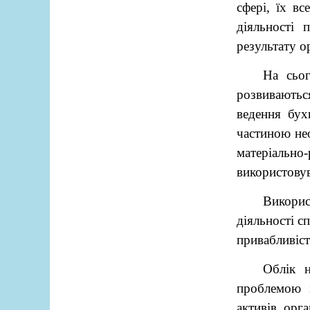
сфері, їх в
діяльності 
результату ор
На сьог
розвиваютьс
ведення бух
частиною не
матеріаль
використовув
Викорис
діяльності с
привабливіст
Облік н
проблемою і
активів орга