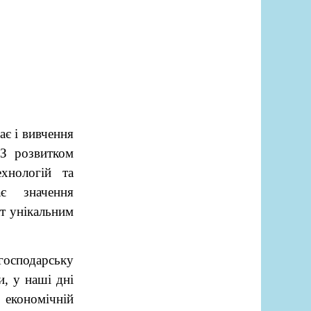
ає і вивчення
 З розвитком
хнологій та
є значення
кт унікальним
осподарську
и, у наші дні
 економічній