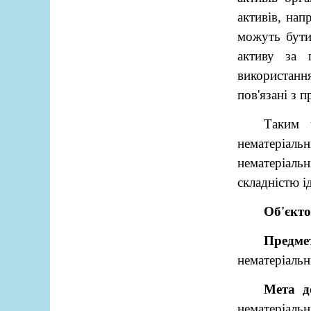
активів, нап
можуть бути
активу за 
використанн
пов'язані з 
Таким ч
нематеріаль
нематеріальн
складністю і
Об'єкто
Предме
нематеріальн
Мета д
нематеріальн