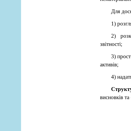
Для дос
1) розгл
2) розк
звітності;
3) прос
активів;
4) надат
Структ
висновків та