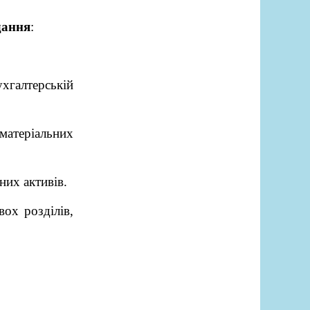
дання
:
галтерській
ематеріальних
них активів.
вох розділів,