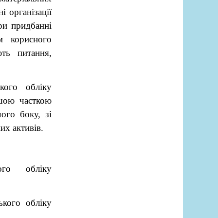
і організації
ри придбанні
м корисного
ють питання,
кого обліку
ьшою часткою
шого боку, зі
их активів.
ого обліку
ького обліку