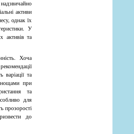
 надзвичайно
альні активи
есу, однак їх
теристики. У
х активів та
чність. Хоча
 рекомендації
 варіації та
уднощами при
ристання та
особливо для
ть прозорості
ризвести до