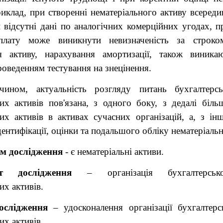
риклад, при створенні нематеріального активу всередин
 відсутні дані по аналогічних комерційних угодах, п
плату може виникнути невизначеність за строко
я активу, нарахування амортизації, також виника
проведенням тестування на знецінення.
ином, актуальність розгляду питань бухгалтерсь
них активів пов'язана, з одного боку, з дедалі біл
их активів в активах сучасних організацій, а, з ін
дентифікації, оцінки та подальшого обліку нематеріальн
м дослідження
- є нематеріальні активи.
т дослідження
– організація бухгалтерськ
их активів.
ослідження
– удосконалення організації бухгалтерс
их активів.