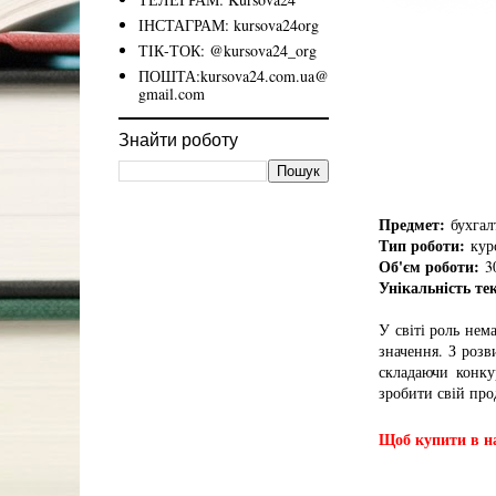
ІНСТАГРАМ: kursova24org
ТІК-ТОК: @kursova24_org
ПОШТА:kursova24.com.ua@
gmail.com
Знайти роботу
Предмет:
бухгалт
Тип роботи:
курс
Об'єм роботи:
30
Унікальність те
У світі роль нем
значення. З розв
складаючи конку
зробити свій про
Щоб купити в на