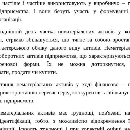
се частіше і частіше використовують у виробничо – г
підприємства, і вони беруть участь у формуванні
ганізації.
однішній день частка нематеріальних активів у к
я, стрімко збільшується, що тягне за собою зроста
галтерського обліку даного виду активів. Нематеріал
оборотних активів підприємства, що характеризуються
но-речової форми. Їх не можна доторкнутися,
ати, продати чи купити.
тання нематеріальних активів у ході фінансово – г
прияє зростанню переваг серед конкурентів та збільшує
ь підприємств.
ематеріальних активів має труднощі, пов'язані, на
дентифікації, тобто. з можливістю відокремлення 
нізації. Існують труднощі і при коректній оцінці н