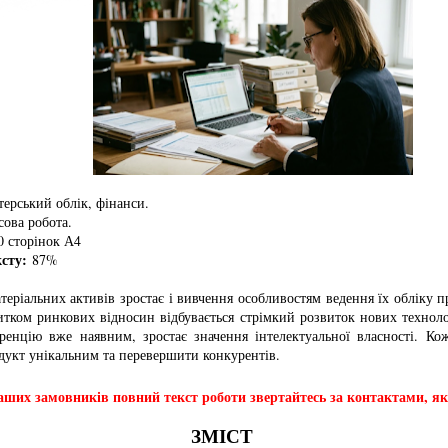
ерський облік, фінанси.
ова робота.
 сторінок А4
ксту:
87%
атеріальних активів зростає і вивчення особливостям ведення їх обліку 
итком ринкових відносин відбувається стрімкий розвиток нових техноло
ренцію вже наявним, зростає значення інтелектуальної власності. Ко
дукт унікальним та перевершити конкурентів.
ших замовників повний текст роботи звертайтесь за контактами, які
ЗМІСТ