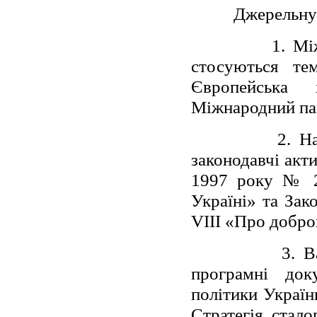
Джерельну базу
1. Міжнародн
стосуються тем
Європейська 
Міжнародний пак
2. На націон
законодавчі акти
1997 року № 2
Україні» та Зак
VIII «Про добро
3. Важливіст
програмні док
політики Україн
Стратегія стал