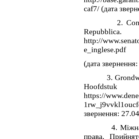
caf7/ (дата звер
2. Constitutio
Repubbli
http://www.senato
e_inglese.pdf
(дата звернення:
3. Grondwet vo
Hoof
https://www.den
1rw_j9vvkl1oucf
звернення: 27.0
4
. Міжн
права. Прийня