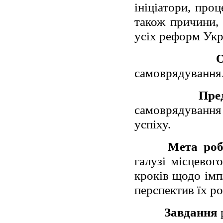
ініціатори, про
також причини, 
усіх реформ Укра
О
самоврядування
Пре
самоврядування
успіху.
Мета роб
галузі місцевог
кроків щодо імп
перспектив їх ро
Завдання