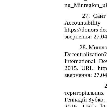
ng_Minregion_ukr
27. Сайт орга
Accountabili
https://donors.d
звернення: 27.0
28. Мишловська
Decentralizati
International 
2015. URL: https
звернення: 27.0
29. Старт
територіальни
Геннадій Зубко.
2016. URL: http