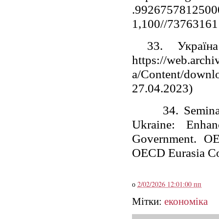
.9926757812500
1,100//73763161 
33.
Украї
https://web.arch
a/Content/downl
27.04.2023)
34.
Semina
Ukraine: Enhan
Government. OE
OECD Eurasia Com
о
2/02/2026 12:01:00 пп
Мітки:
економіка