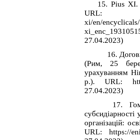
15. Pius XI. Q
URL: http:
xi/en/encyclical
xi_enc_1931051
27.04.2023)
16. Договір, 
(Рим, 25 бере
урахуванням Ніц
р.). URL: http
27.04.2023)
17. Гомцян 
субсидіарності 
організацій: осв
URL: https://en