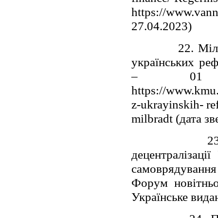
https://www.van
27.04.2023)
22. Мiльбрадт
українських реф
– 01 
https://www.kmu.
z-ukrayinskih- r
milbradt (дата з
23. Умланд
децентралізації
самоврядування
Форум новітньої
Українське видан