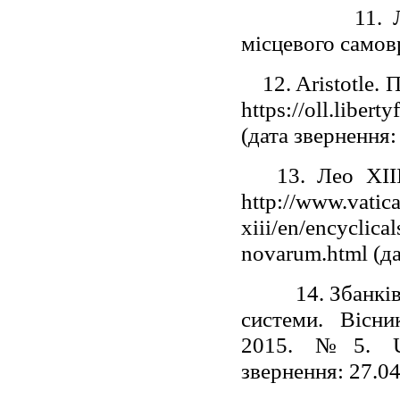
11. Ліберук 
місцевого самовр
12. Aristotle. П
https://oll.libert
(дата звернення:
13. Лео XIII. 
http://www.vatica
xiii/en/encyclic
novarum.html (да
14. Збанків В.
системи. Вісни
2015. №5. URL:
звернення: 27.0