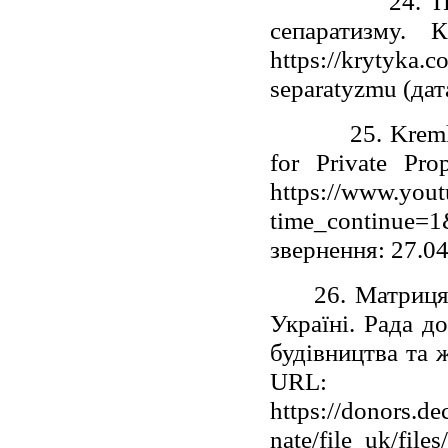
24. Побережн
сепаратизму.
https://krytyka.co
separatyzmu (дат
25. Kremlin Ag
for Private Pr
https://www.you
time_continue=
звернення: 27.0
26. Матриця ре
Україні. Рада д
будівництва та 
URL:
https://donors.de
nate/file_uk/fil