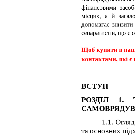
фінансовими засо
місцях, а й загал
допомагає знизити 
сепаратистів, що є
Щоб купити в наши
контактами, які є 
ВСТУП
РОЗДІЛ 1.
САМОВРЯДУ
1.1. Огляд тео
та основних підх