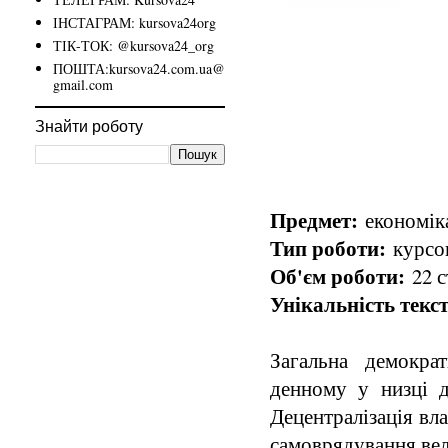
ІНСТАГРАМ: kursova24org
ТІК-ТОК: @kursova24_org
ПОШТА:kursova24.com.ua@
gmail.com
Знайти роботу
Предмет:
економік
Тип роботи:
курсов
Об'єм роботи:
22 с
Унікальність текст
Загальна демокра
денному у низці 
Децентралізація вла
самоврядування ве