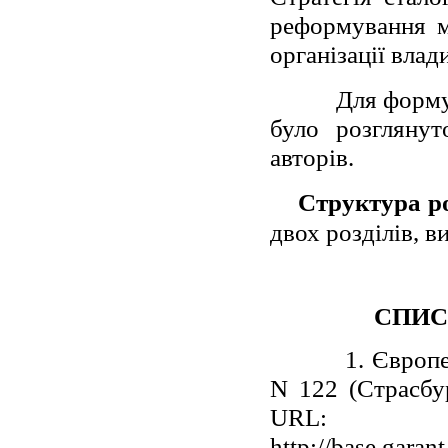
реформування м
організації влади
Для формуванн
було розглянут
авторів.
Структура р
двох розділів, в
СПИС
1. Європейськ
N 122 (Страсбур
URL:
http://base.gar