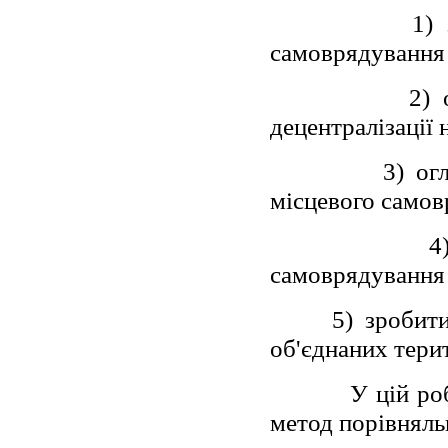
1)
самоврядування т
2) охаракте
децентралізації
3) оглянути
місцевого самов
4) проаналі
самоврядування в
5) зробити ог
об'єднаних тери
У цій роботі 
метод порівняльн