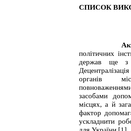
СПИСОК ВИК
Ак
політичних інс
держав ще з 
Децентралізаці
органів міс
повноваженнями
засобами допо
місцях, а й заг
фактор допомага
ускладнити роб
для України [1].