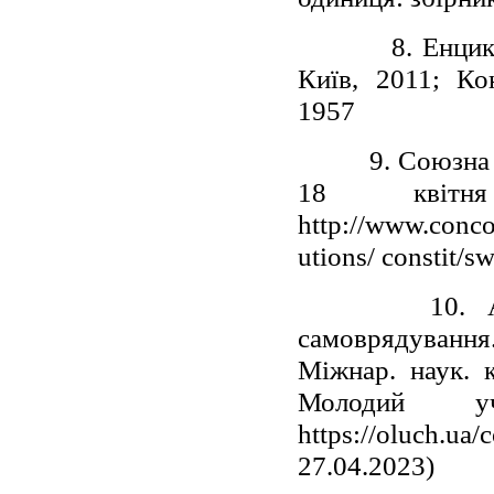
8. Енциклопед
Київ, 2011; Ко
1957
9. Союзна Кон
18 квіт
http://www.conco
utions/ constit/s
10. Азізова
самоврядування.
Міжнар. наук. к
Молодий 
https://oluch.uа
27.04.2023)