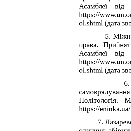
Асамблеї від
https://www.un.o
ol.shtml (дата з
5. Міжнародни
права. Прийня
Асамблеї від
https://www.un.o
ol.shtml (дата з
6. Горбатюк
самоврядування
Політологія. 
https://eninka.uа
7. Лазаревськи
одиниця: збірник