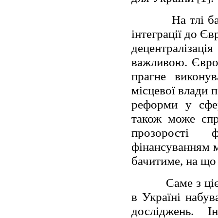
На тлі бажанн
інтеграції до Єв
децентралізація
важливою. Європ
прагне виконув
місцевої влади п
реформи у сфер
також може спр
прозорості ф
фінансуванням м
бачитиме, на що 
Саме з цієї п
в Україні набув
досліджень. І