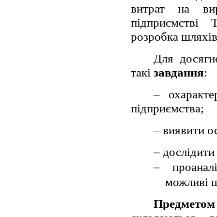
витрат на ви
підприємстві
розробка шляхів
Для досягн
такі
завдання
:
– охаракте
підприємства;
– виявити о
– дослідити
–
проанал
можливі 
Предметом