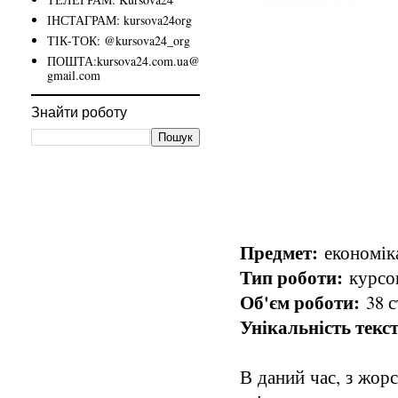
ІНСТАГРАМ: kursova24org
ТІК-ТОК: @kursova24_org
ПОШТА:kursova24.com.ua@
gmail.com
Знайти роботу
Предмет:
економіка
Тип роботи:
курсов
Об'єм роботи:
38 с
Унікальність текст
В даний час, з жор