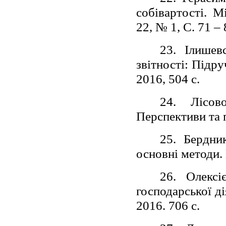
собівартості. М
22, № 1, С. 71 – 
23. Ілишев
звітності: Підр
2016, 504 с.
24. Лісов
Перспективи та п
25. Бердни
основні методи.
26. Олексі
господарської д
2016. 706 с.