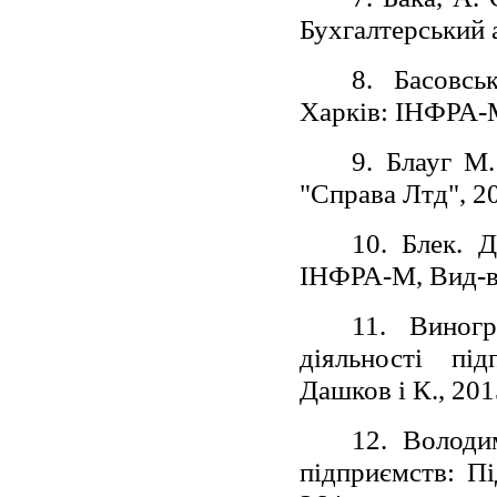
Бухгалтерський а
8. Басовсь
Харків: ІНФРА-М
9. Блауг М.
"Справа Лтд", 2
10. Блек. 
ІНФРА-М, Вид-во
11. Виногр
діяльності під
Дашков і К., 201
12. Володи
підприємств: Пі