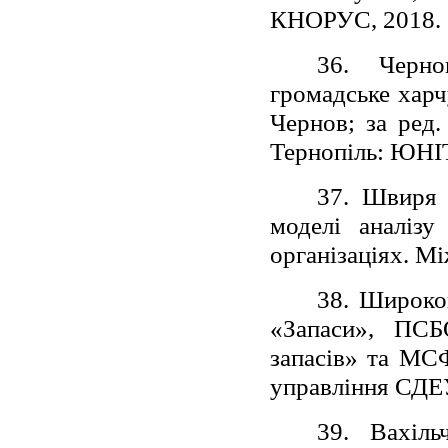
КНОРУС, 2018. 
36. Черно
громадське харч
Чернов; за ред.
Тернопіль: ЮНІТ
37. Швиря О
моделі аналізу
організаціях. М
38. Широков
«Запаси», ПСБ
запасів» та МСФ
управління СДЕУ.
39. Вахіль