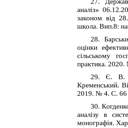
27. Держав
аналіз» 06.12.2
законом від 28
школа. Вип.8: нав
28. Барськ
оцінки ефектив
сільському гос
практика. 2020. №
29. Є. В.
Кременський. Ві
2019. № 4. С. 66 
30. Когденк
аналізу в сист
монографія. Хар