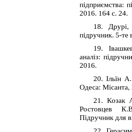
підприємства: п
2016. 164 с. 24.
18. Друрі,
підручник. 5-те
19. Івашке
аналіз: підручни
2016.
20. Ільїн А
Одеса: Місанта, 
21. Козак 
Ростовцев К.
Підручник для в
22. Гераси