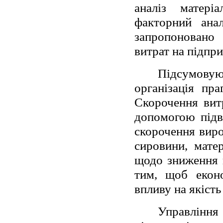
аналіз матері
факторний анал
запропоновано
витрат на підпри
Підсумову
організація пр
Скорочення вит
допомогою підв
скорочення виро
сировини, мате
щодо зниження 
тим, щоб еконо
впливу на якіст
Управління