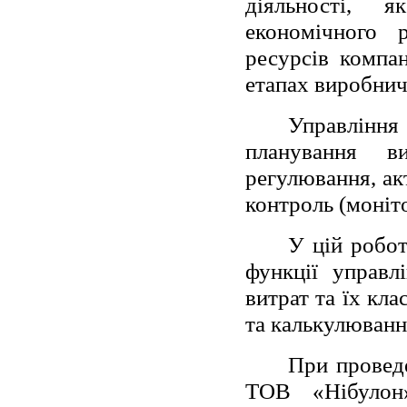
діяльності, 
економічного р
ресурсів компан
етапах виробнич
Управлінн
планування в
регулювання, ак
контроль (моніт
У цій робот
функції управл
витрат та їх кл
та калькулюванн
При проведе
ТОВ «Нібулон