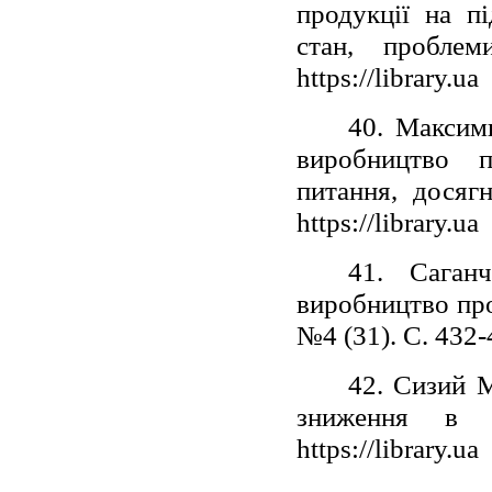
продукції на п
стан, пробле
https://library.uа
40. Максим
виробництво п
питання, досяг
https://library.uа
41. Саган
виробництво про
№4 (31). С. 432
42. Сизий М
зниження в 
https://library.uа