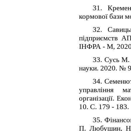
31. Кремен
кормової бази м
32. Савиць
підприємств АП
ІНФРА - М, 2020.
33. Сусь М.
науки. 2020. № 9
34. Семенют
управління м
організації. Еко
10. С. 179 - 183.
35. Фінансо
П. Любушин, Н. 