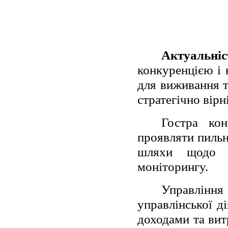
Актуальні
конкуренцією і 
для виживання т
стратегічно вірн
Гостра кон
проявляти пильн
шляхи щодо в
моніторингу.
Управлінн
управлінської д
доходами та вит