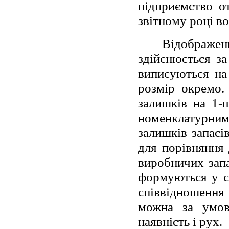
підприємство о
звітному році во
Відображе
здійснюється за
виписуються на 
розмір окремо. 
залишків на 1-
номенклатурним
залишків запасі
для порівняння 
виробничих запа
формуються у са
співвідношенн
можна за умов
наявність і рух.