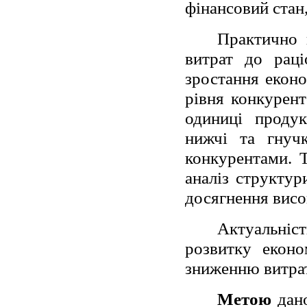
фінансовий стан,
Практично 
витрат до раці
зростання еконо
рівня конкурен
одиниці продук
нижчі та гнуч
конкурентами. 
аналіз структур
досягнення висо
Актуальніст
розвитку еконо
зниженню витрат
Метою
дано