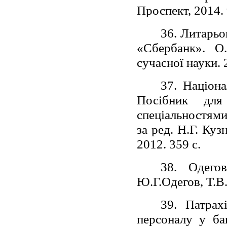
Проспект, 2014. 
36. Литарьо
«Сбербанк». О
сучасної науки. 
37. Націона
Посібник для
спеціальностями 
за ред. Н.Г. Куз
2012. 359 с.
38. Одего
Ю.Г.Одегов, Т.В.
39. Патрах
персоналу у бан