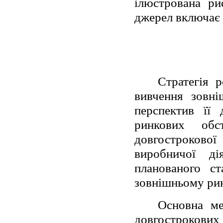
ілюстрована ри
джерел включає 
Стратегія р
вивчення зовні
перспектив її 
ринкових обс
довгостроков
виробничої ді
планованого с
зовнішньому ри
Основна ме
довгострокових