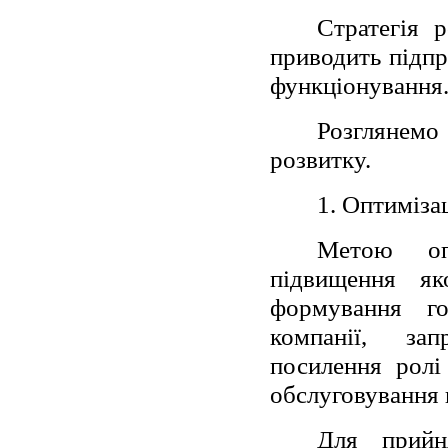
Стратегія 
приводить підпр
функціонування
Розглянемо
розвитку.
1. Оптиміза
Метою опт
підвищення як
формування го
компанії, зап
посилення ролі
обслуговування к
Для прийня