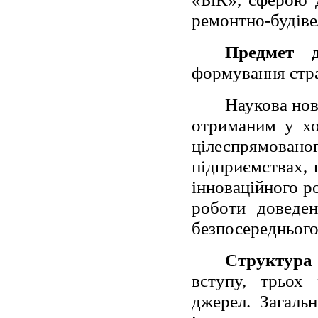
ремонтно-будіве
Предмет д
формування страт
Наукова нов
отриманим у хо
цілеспрямовано
підприємствах, 
інноваційного р
роботи доведен
безпосереднього
Структура
вступу, трьох 
джерел. Загаль