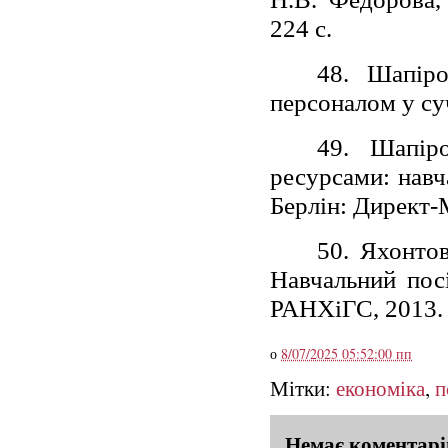
224 с.
48. Шапіро
персоналом у су
49. Шапіро
ресурсами: навч
Берлін: Директ-М
50. Яхонтов
Навчальний пос
РАНХіГС, 2013. 
о
8/07/2025 05:52:00 пп
Мітки:
економіка
,
п
Немає коментарі