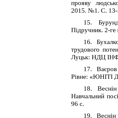
прояву людсько
2015. №1. С. 13-
15. Бурун
Підручник. 2-ге 
16. Бухалк
трудового потен
Луцьк: НДЦ ІНФ
17. Ваєров
Рівне: «ЮНІТІ 
18. Веснін
Навчальний посі
96 с.
19. Веснін