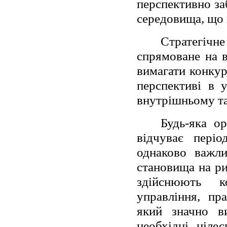
перспективно за
середовища, що 
Стратегічн
спрямоване на в
вимагати конкур
перспективі в 
внутрішньому та
Будь-яка о
відчуває періо
однаково важли
становища на рин
здійснюють к
управління, пр
який значно в
необхідні ціле