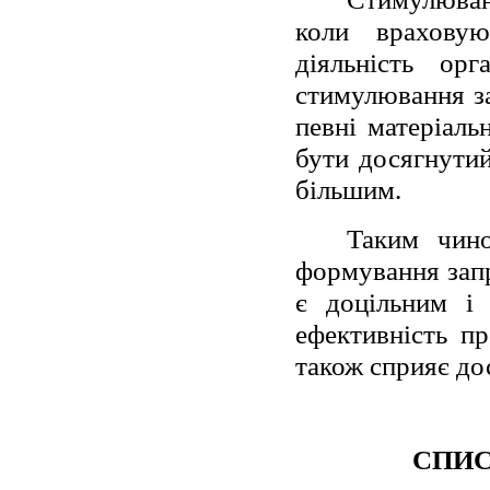
коли врахову
діяльність ор
стимулювання за
певні матеріаль
бути досягнутий
більшим.
Таким чин
формування запр
є доцільним і 
ефективність пр
також сприяє до
СПИС