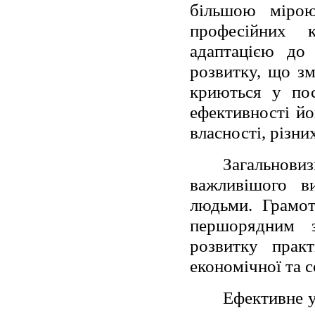
більшою мірою
професійних 
адаптацією до 
розвитку, що зм
криються у пос
ефективності йо
власності, різни
Загальнов
важливішого ви
людьми. Грамот
першорядним з
розвитку практ
економічної та с
Ефективне у