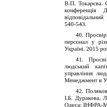
В.П. Токарєва. 
конференція Д
відповідальний
540-543.
40. Просвір
персонал у різ
Україні. 2015 ро
41. Просві
людський капі
управління люд
Менеджмент в Ук
42. Поляко
І.Б. Дуракова, 
Одеса: ІНФРА-М,