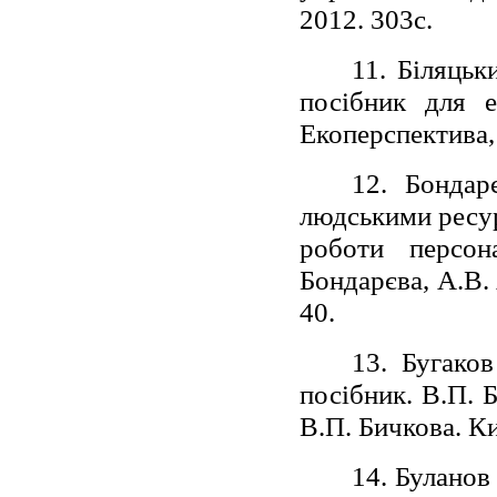
2012. 303с.
11. Біляцьк
посібник для ек
Екоперспектива, 
12. Бондар
людськими ресур
роботи персо
Бондарєва, А.В. 
40.
13. Бугако
посібник. В.П. 
В.П. Бичкова. К
14. Буланов