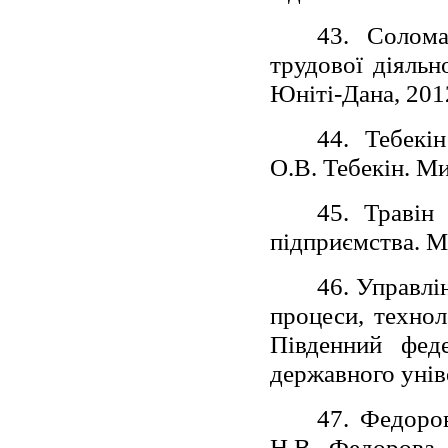
43. Солома
трудової діяльн
Юніті-Дана, 2012
44. Тебекі
О.В. Тебекін. Ми
45. Травін
підприємства. М
46. Управлі
процеси, технол
Південний феде
державного уніве
47. Федоро
Н.В. Федорова,