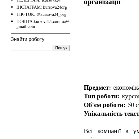
організації
ІНСТАГРАМ: kursova24org
ТІК-ТОК: @kursova24_org
ПОШТА:kursova24.com.ua@
gmail.com
Знайти роботу
Предмет:
економіка
Тип роботи:
курсо
Об'єм роботи:
50 с
Унікальність текст
Всі компанії в у