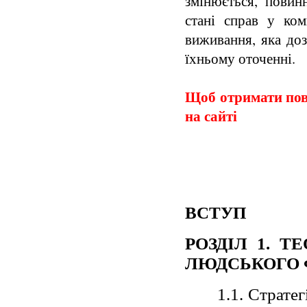
змінюється, повин
стані справ у ком
виживання, яка доз
їхньому оточенні.
Щоб отримати повн
на сайті
ВСТУП
РОЗДІЛ 1. Т
ЛЮДСЬКОГО 
1.1. Страте