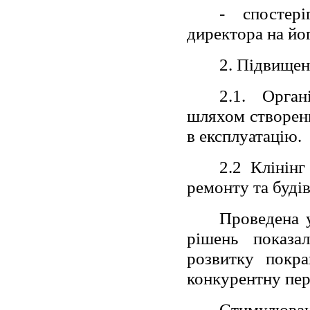
- спостері
директора на йог
2. Підвищен
2.1. Орган
шляхом створенн
в експлуатацію.
2.2 Клінін
ремонту та будів
Проведена 
рішень показал
розвитку покра
конкурентну пер
Стимулюван