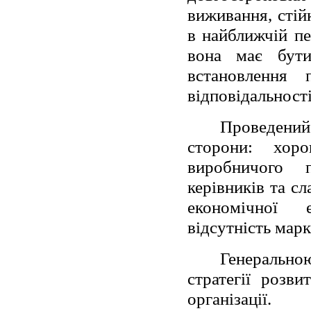
виживання, стій
в найближчій пе
вона має бут
встановлення 
відповідальност
Проведени
сторони: хор
виробничого п
керівників та с
економічної е
відсутність мар
Генерально
стратегії розв
організації.