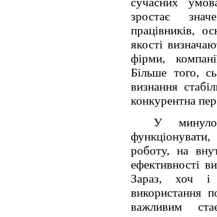
сучасних умова
зростає знач
працівників, ос
якості визначаю
фірми, компані
Більше того, с
визнання стабі
конкурентна пере
У минуло
функціонувати
роботу, на вну
ефективності ви
Зараз, хоч і 
використання п
важливим ста