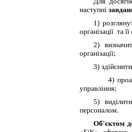
Для досягн
наступні
завдан
1) розгляну
організації
та ї
2) визначи
організації;
3) здійснит
4) проа
управління;
5) виділит
персоналом.
Об'єктом д
«БіК», сферою д