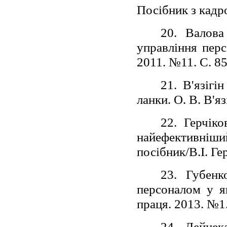
Посібник з кадр
20. Валова
управління перс
2011. №11. С. 8
21. В'язігі
ланки. О. В. В'я
22. Герчіко
найефективні
посібник/В.І. Ге
23. Губенк
персоналом у я
праця. 2013. №1.
24. Дейнек