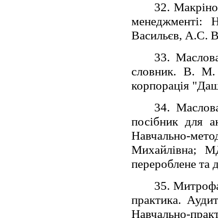
32. Макріно
менеджменті: Н
Васильєв, А.С. В
33. Маслов
словник. В. М.
корпорація "Дашк
34. Маслов
посібник для а
Навчально-мето
Михайлівна; М
перероблене та 
35. Митрофа
практика. Аудит
Навчально-прак