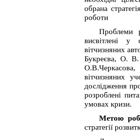
обрана стратегі
роботи
Проблеми р
висвітлені у 
вітчизняних авто
Букреєва, О. В.
О.В.Черкасова,
вітчизняних уч
дослідження про
розроблені пит
умовах кризи.
Метою роб
стратегії розвитк