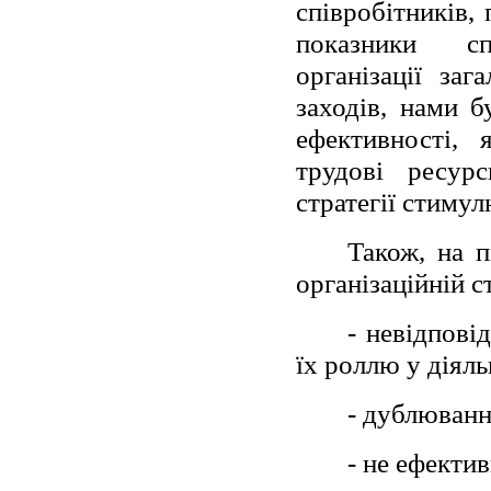
співробітників,
показники сп
організації за
заходів, нами б
ефективності, 
трудові ресурс
стратегії стиму
Також, на п
організаційній с
- невідпові
їх роллю у діяль
- дублюванн
- не ефекти