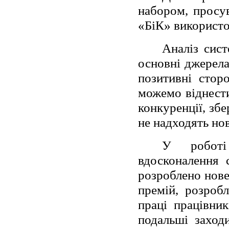
набором, просу
«БіК» використо
Аналіз сис
основні джерела
позитивні сторо
можемо віднести
конкуренції, збе
не надходять нові
У роботі
вдосконалення 
розроблено нове
премій, розроб
праці працівни
подальші заходи