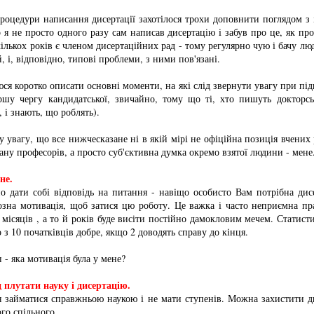
роцедури написання дисертації захотілося трохи доповнити поглядом з
 я не просто одного разу сам написав дисертацію і забув про це, як пр
ількох років є членом дисертаційних рад - тому регулярно чую і бачу люд
, і, відповідно, типові проблеми, з ними пов'язані.
ся коротко описати основні моменти, на які слід звернути увагу при підг
ершу чергу кандидатської, звичайно, тому що ті, хто пишуть докторськ
 і знають, що роблять).
 увагу, що все нижческазане ні в якій мірі не офіційна позиція вчених 
ану професорів, а просто суб'єктивна думка окремо взятої людини - мене
не.
о дати собі відповідь на питання - навіщо особисто Вам потрібна дисе
озна мотивація, щоб затися цю роботу. Це важка і часто неприємна пра
 місяців , а то й років буде висіти постійно дамокловим мечем. Статист
о з 10 початківців добре, якщо 2 доводять справу до кінця.
 - яка мотивація була у мене?
д плутати науку і дисертацію.
 займатися справжньою наукою і не мати ступенів. Можна захистити ди
ого спільного.