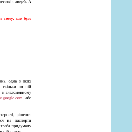
десятків людей. А
и тому, що буде
ань, одна з яких
, скільки по ній
і в англомовному
ate.google.com
або
тернеті, рішення
ися на паспорти
м треба придуману
в ній немає.