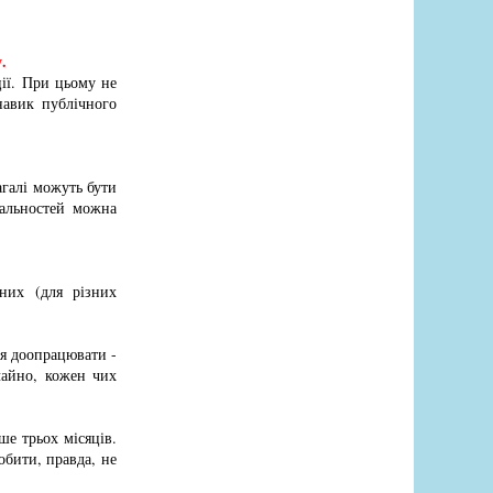
.
ції. При цьому не
навик публічного
загалі можуть бути
іальностей можна
них (для різних
я доопрацювати -
чайно, кожен чих
ше трьох місяців.
обити, правда, не