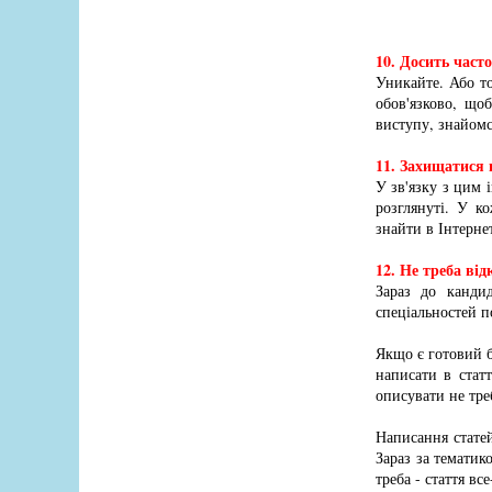
10. Досить част
Уникайте. Або то
обов'язково, що
виступу, знайомс
11. Захищатися 
У зв'язку з цим і
розглянуті. У к
знайти в Інтернет
12. Не треба ві
Зараз до канди
спеціальностей п
Якщо є готовий 
написати в стат
описувати не тре
Написання статей
Зараз за тематик
треба - стаття вс