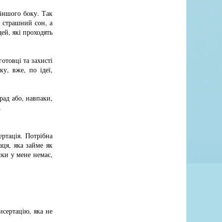
 іншого боку. Так
о страшний сон, а
ей, які проходять
отовці та захисті
у, вже, по ідеї,
рад або, навпаки,
.
ртація. Потрібна
ця, яка займе як
ики у мене немає,
сертацію, яка не