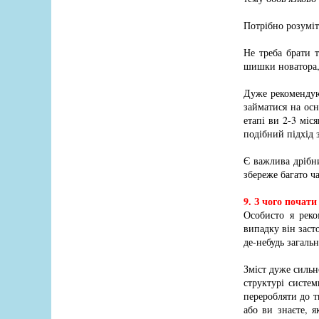
Потрібно розуміт
Не треба брати 
шишки новатора,
Дуже рекомендую
займатися на осн
етапі ви 2-3 міс
подібний підхід з
Є важлива дрібни
збереже багато ч
9. З чого почати
Особисто я рек
випадку він засто
де-небудь загальн
Зміст дуже сильн
структурі систем
переробляти до т
або ви знаєте, я