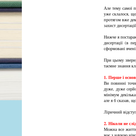
Але тему самої п
уже склалося, що
протягом вже дек
захист дисертацій
Нижче я постараю
дисертації (в п
сформовані вчені,
При цьому зверну
таємне знання кл
1. Перше і основ
Ви повинні точн
дуже, дуже серй
мінімум декілька
але я б сказав, щ
Ліричний відступ
2. Ніколи не слі
Можна все життя
має з наукою ніч