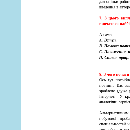
для оцінки робот
введення в автор
7. З цього вип
вивчатися найбі
А саме:
A. Вступ.
B. Наукова новиз
C. Положення, щ
D. Список праць
8. З чого почати
Ось тут потрібн
повинна Вас зац
зроблено (дуже 
Інтернеті. У к
аналогічні серві
Альтернативним 
побутової проб
спеціальностей н
тему обов'язково