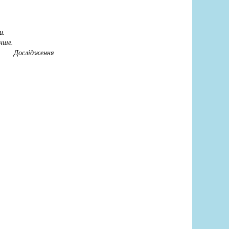
ви.
інше.
 Дослідження