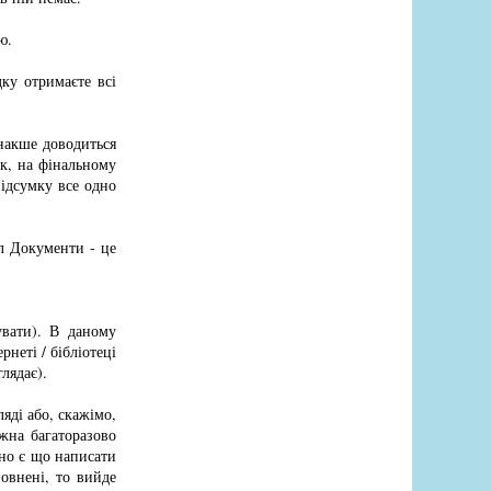
ю.
ку отримаєте всі
накше доводиться
ак, на фінальному
підсумку все одно
гл Документи - це
вати). В даному
рнеті / бібліотеці
лядає).
яді або, скажімо,
ожна багаторазово
чно є що написати
повнені, то вийде