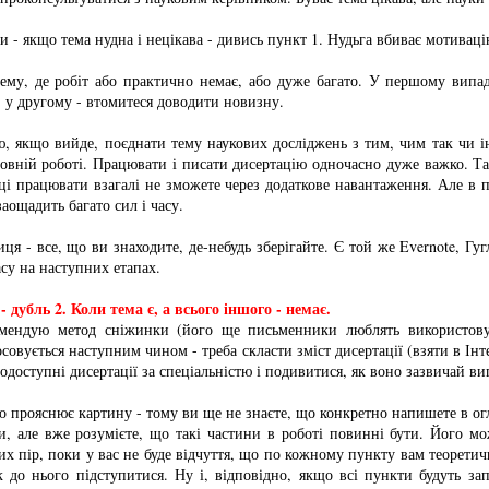
и - якщо тема нудна і нецікава - дивись пункт 1. Нудьга вбиває мотиваці
тему, де робіт або практично немає, або дуже багато. У першому випад
 у другому - втомитеся доводити новизну.
, якщо вийде, поєднати тему наукових досліджень з тим, чим так чи і
овній роботі. Працювати і писати дисертацію одночасно дуже важко. Т
яці працювати взагалі не зможете через додаткове навантаження. Але в 
аощадить багато сил і часу.
ця - все, що ви знаходите, де-небудь зберігайте. Є той же Evernote, Гу
асу на наступних етапах.
 - дубль 2. Коли тема є, а всього іншого - немає.
омендую метод сніжинки (його ще письменники люблять використову
совується наступним чином - треба скласти зміст дисертації (взяти в Інте
одоступні дисертації за спеціальністю і подивитися, як воно зазвичай виг
о прояснює картину - тому ви ще не знаєте, що конкретно напишете в огл
и, але вже розумієте, що такі частини в роботі повинні бути. Його м
их пір, поки у вас не буде відчуття, що по кожному пункту вам теорети
к до нього підступитися. Ну і, відповідно, якщо всі пункти будуть за