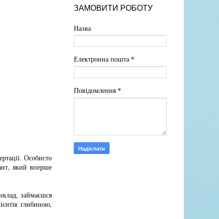
ЗАМОВИТИ РОБОТУ
Назва
*
Електронна пошта
*
Повідомлення
ертації. Особисто
ант, який вперше
риклад, займаєшся
лієнтів глибиною,