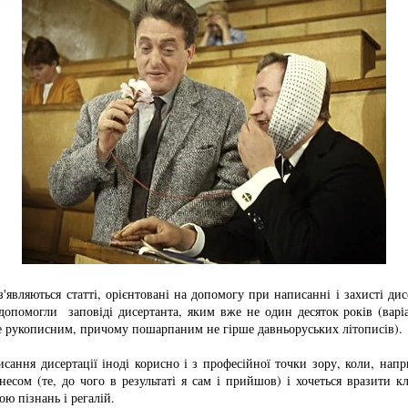
з'являються статті, орієнтовані на допомогу при написанні і захисті дис
 допомогли заповіді дисертанта, яким вже не один десяток років (варі
е рукописним, причому пошарпаним не гірше давньоруських літописів).
исання дисертації іноді корисно і з професійної точки зору, коли, нап
несом (те, до чого в результаті я сам і прийшов) і хочеться вразити к
ю пізнань і регалій.