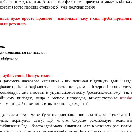
и більш ніж достатньо. А ось автореферат вже прочитати можуть кілька 
еферат (тобто перших сторінок 5) уже подужає сотня.
ливає дуже просте правило - найбільше часу і сил треба приділит
льш ретельно.
на.
о виносяться на захист.
 здобувача
 - дубль один. Пошук теми.
а допомога наукового керівника - він повинен підкинути ідей і завд
ікавити. Коли зацікавить - просто пошуком в інтернеті поцікавтеся
рекомендую дивитися як в українськомовному /російськомовному, так 
райньому випадку, якщо з мовою негаразди, використовуйте
transl
си - вони і сайти вміють автоматично переводити).
джерелом теми може бути що завгодно, що вам цікаво - стаття в Ін
леми, порятунок світу, що хочете. Окремо рекомендую подивит
айближчих Рад - багато ідей може з'явитися. Але в кожному разі поті
 проконсультуватися з науковим керівником. Буває тема цікава, але науки 