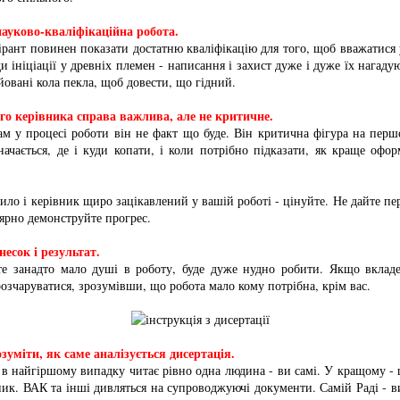
 науково-кваліфікаційна робота.
ірант повинен показати достатню кваліфікацію для того, щоб вважатис
и ініціації у древніх племен - написання і захист дуже і дуже їх нагад
овані кола пекла, щоб довести, що гідний.
ого керівника справа важлива, але не критичне.
ам у процесі роботи він не факт що буде. Він критична фігура на перш
начається, де і куди копати, і коли потрібно підказати, як краще офо
ло і керівник щиро зацікавлений у вашій роботі - цінуйте. Не дайте пе
лярно демонструйте прогрес.
есок і результат.
е занадто мало душі в роботу, буде дуже нудно робити. Якщо вкладе
озчаруватися, зрозумівши, що робота мало кому потрібна, крім вас.
озуміти, як саме аналізується дисертація.
в найгіршому випадку читає рівно одна людина - ви самі. У кращому -
ник. ВАК та інші дивляться на супроводжуючі документи. Самій Раді - в