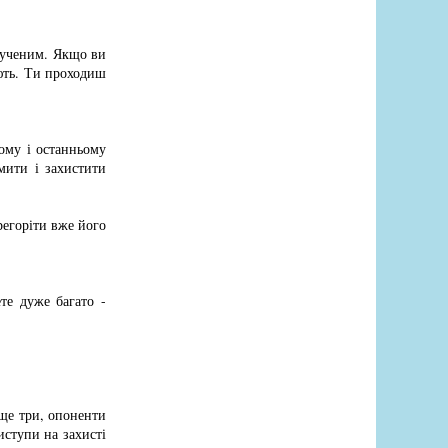
я ученим. Якщо ви
ують. Ти проходиш
ому і останньому
рмити і захистити
регоріти вже його
те дуже багато -
 ще три, опоненти
иступи на захисті