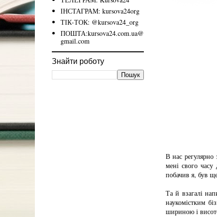
ІНСТАГРАМ: kursova24org
ТІК-ТОК: @kursova24_org
ПОШТА:kursova24.com.ua@
gmail.com
Знайти роботу
В нас регулярно 
мені свого часу
побачив я, був щ
Та й взагалі нап
наукомістким біз
шириною і висото