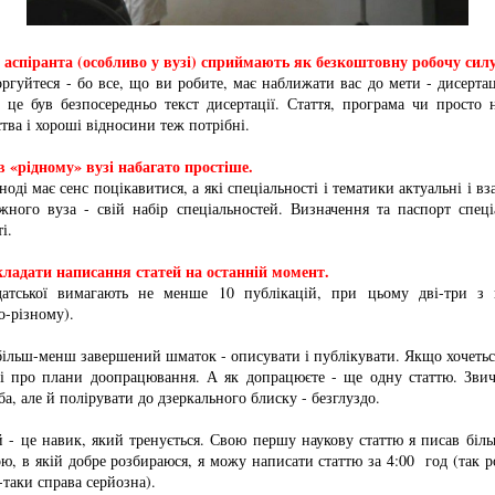
о аспіранта (особливо у вузі) сприймають як безкоштовну робочу силу
ргуйтеся - бо все, що ви робите, має наближати вас до мети - дисерта
б це був безпосередньо текст дисертації. Стаття, програма чи просто 
тва і хороші відносини теж потрібні.
в «рідному» вузі набагато простіше.
ноді має сенс поцікавитися, а які спеціальності і тематики актуальні і в
ожного вуза - свій набір спеціальностей. Визначення та паспорт спец
і.
дкладати написання статей на останній момент.
датської вимагають не менше 10 публікацій, при цьому дві-три з 
о-різному).
більш-менш завершений шматок - описувати і публікувати. Якщо хочетьс
ті про плани доопрацювання. А як допрацюєте - ще одну статтю. Зви
ба, але й полірувати до дзеркального блиску - безглуздо.
 - це навик, який тренується. Свою першу наукову статтю я писав біль
ою, в якій добре розбираюся, я можу написати статтю за 4:00 год (так р
е-таки справа серйозна).