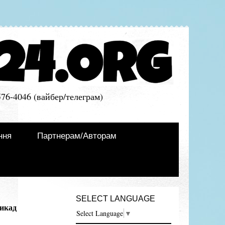
576-4046 (вайбер/телеграм)
ння
Партнерам/Авторам
SELECT LANGUAGE
рикад
Select Language
▼