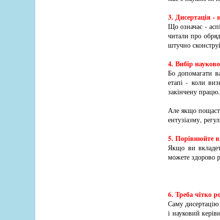
3. Дисертація -
Що означає - асп
читали про обряд
штучно сконструй
4. Вибір науков
Бо допомагати в
етапі - коли виз
закінчену працю.
Але якщо пощасти
ентузіазму, регу
5. Порівнюйте вн
Якщо ви вкладет
можете здорово р
6. Треба чітко р
Саму дисертацію 
і науковий керів