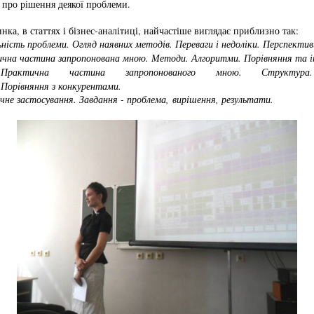
ь про рішення деякої проблеми.
нка, в статтях і бізнес-аналітиці, найчастіше виглядає приблизно так:
ість проблеми. Огляд наявних методів. Переваги і недоліки. Перспекти
ична частина запропонована мною. Методи. Алгоритми. Порівняння та 
актична частина запропонованого мною. Структура.
 Порівняння з конкурентами.
чне застосування. Завдання - проблема, вирішення, результати.