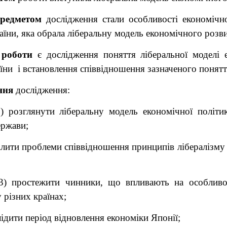
редметом
дослідження стали особливості економічн
раїни, яка обрала ліберальну модель економічного розви
роботи
є дослідження поняття ліберальної моделі 
аїни
і встановлення співвідношення зазначеного понятт
ння
дослідження:
1) розглянути ліберальну модель економічної політи
ержави;
ілити проблеми співвідношення принципів лібералізму 
3) простежити чинники, що впливають на особливо
у різних країнах;
лідити період відновлення економіки Японії;