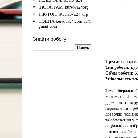
ІНСТАГРАМ: kursova24org
ТІК-ТОК: @kursova24_org
ПОШТА:kursova24.com.ua@
gmail.com
Знайти роботу
Предмет:
політол
Тип роботи:
курс
Об'єм роботи:
33
Унікальність те
Тема ліберальної
контексті. Зва
державного втру
переваги та про
дозволяє політик
та обмеження у с
соціального доб
вивчення лібера
економічної полі