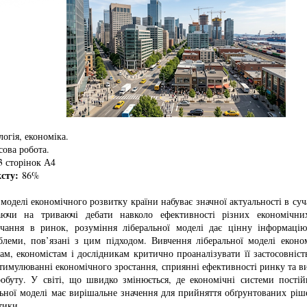
огія, економіка.
ова робота.
 сторінок А4
ксту:
86%
 моделі економічного розвитку країни набуває значної актуальності в су
жаючи на триваючі дебати навколо ефективності різних економічни
чання в ринок, розуміння ліберальної моделі дає цінну інформаці
блеми, пов’язані з цим підходом. Вивчення ліберальної моделі еконо
ам, економістам і дослідникам критично проаналізувати її застосовніст
тимулюванні економічного зростання, сприянні ефективності ринку та 
робуту. У світі, що швидко змінюється, де економічні системи постій
льної моделі має вирішальне значення для прийняття обґрунтованих ріш
тики.