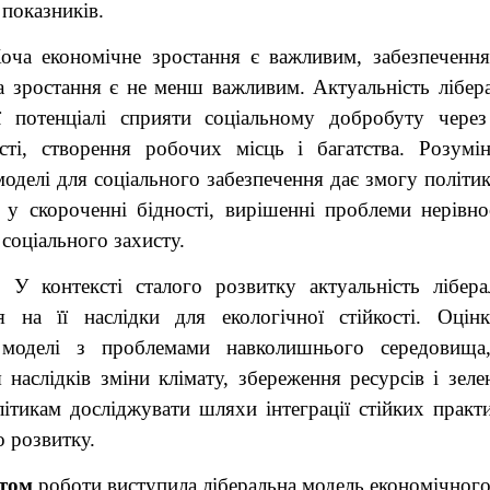
показників.
оча економічне зростання є важливим, забезпечення
а зростання є не менш важливим. Актуальність лібера
ї потенціалі сприяти соціальному добробуту чере
сті, створення робочих місць і багатства. Розумін
моделі для соціального забезпечення дає змогу політик
 у скороченні бідності, вирішенні проблеми нерівно
 соціального захисту.
У контексті сталого розвитку актуальність лібера
 на її наслідки для екологічної стійкості. Оцінк
ї моделі з проблемами навколишнього середовища
наслідків зміни клімату, збереження ресурсів і зелен
ітикам досліджувати шляхи інтеграції стійких практи
 розвитку.
том
роботи виступила ліберальна модель економічного