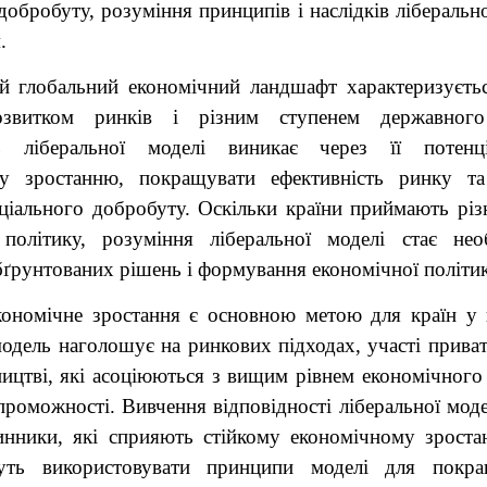
добробуту, розуміння принципів і наслідків ліберально
.
й глобальний економічний ландшафт характеризуєт
озвитком ринків і різним ступенем державного
ть ліберальної моделі виникає через її потенц
му зростанню, покращувати ефективність ринку та
ціального добробуту. Оскільки країни приймають різн
політику, розуміння ліберальної моделі стає не
ґрунтованих рішень і формування економічної політи
ономічне зростання є основною метою для країн у в
одель наголошує на ринкових підходах, участі прива
ицтві, які асоціюються з вищим рівнем економічного
роможності. Вивчення відповідності ліберальної мод
инники, які сприяють стійкому економічному зростан
уть використовувати принципи моделі для покра