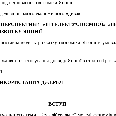
ріод відновлення економіки Японії
дель японського економічного «дива»
. ПЕРСПЕКТИВИ «ІНТЕЛЕКТУАЛОЄМНОЇ» ЛІ
ОЗВИТКУ ЯПОНІЇ
спективна модель розвитку економіки Японії в умова
ожливості застосування досвіду Японії в стратегії розв
И
ВИКОРИСТАНИХ ДЖЕРЕЛ
ВСТУП
туальність теми
. Тема ліберальної моделі економіч