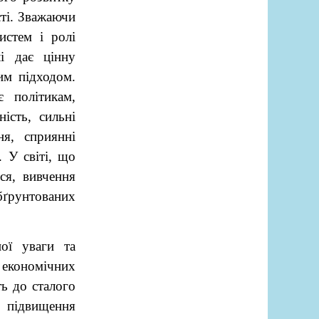
сті. Зважаючи
истем і ролі
і дає цінну
им підходом.
є політикам,
ість, сильні
я, сприянні
 У світі, що
ся, вивчення
бґрунтованих
ної уваги та
о економічних
ть до сталого
 підвищення