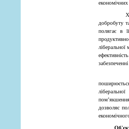
економічних 
Х
добробуту т
полягає в ї
продуктивно
ліберальної 
ефективність
забезпеченні
поширюється
ліберально
пом’якшення 
дозволяє пол
економічного
Об'єк