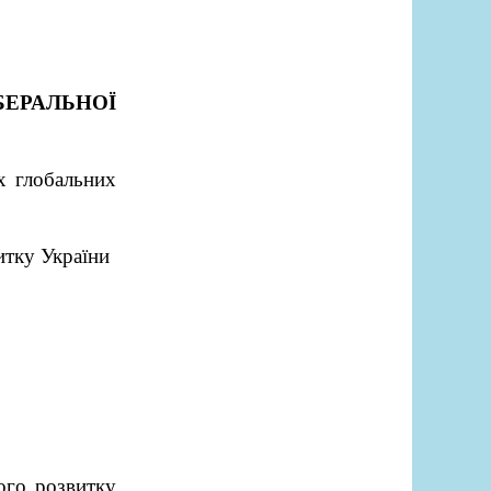
БЕРАЛЬНОЇ
х глобальних
итку України
ного розвитку