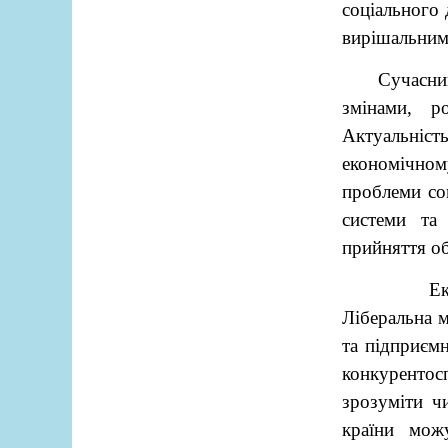
соціального 
вирішальним
Сучасни
змінами, р
Актуальніс
економічно
проблеми со
системи та 
прийняття об
Ек
Ліберальна м
та підприємн
конкурентосп
зрозуміти ч
країни мож