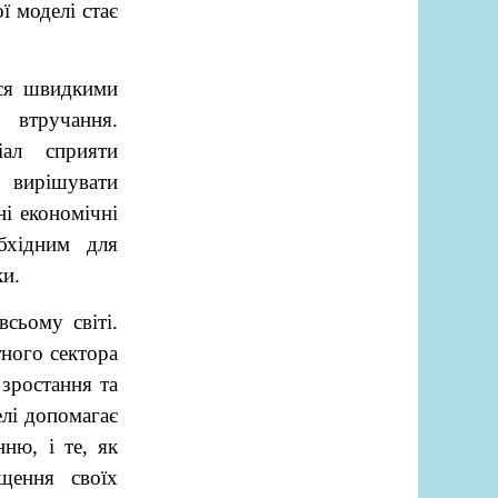
ї моделі стає
ься швидкими
 втручання.
іал сприяти
 вирішувати
і економічні
обхідним для
ки.
сьому світі.
тного сектора
 зростання та
елі допомагає
ню, і те, як
щення своїх