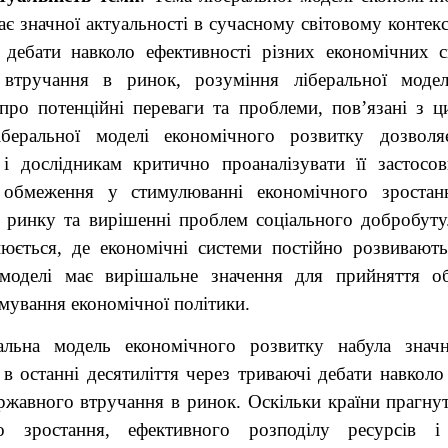
ає значної актуальності в сучасному світовому контек
 дебати навколо ефективності різних економічних с
 втручання в ринок, розуміння ліберальної модел
про потенційні переваги та проблеми, пов’язані з ц
беральної моделі економічного розвитку дозволя
 і дослідникам критично проаналізувати її застосовн
 обмеження у стимулюванні економічного зростанн
і ринку та вирішенні проблем соціального добробуту.
юється, де економічні системи постійно розвивають
 моделі має вирішальне значення для прийняття о
мування економічної політики.
альна модель економічного розвитку набула знач
 в останні десятиліття через триваючі дебати навкол
ржавного втручання в ринок. Оскільки країни прагну
го зростання, ефективного розподілу ресурсів і