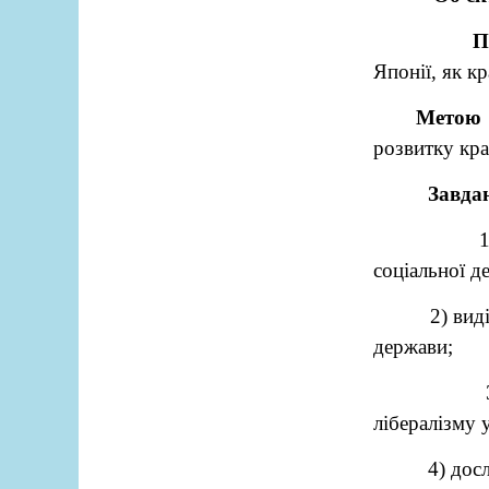
П
Японії, як к
Метою 
розвитку кр
Завда
соціальної д
2) вид
держави;
лібералізму 
4) дос