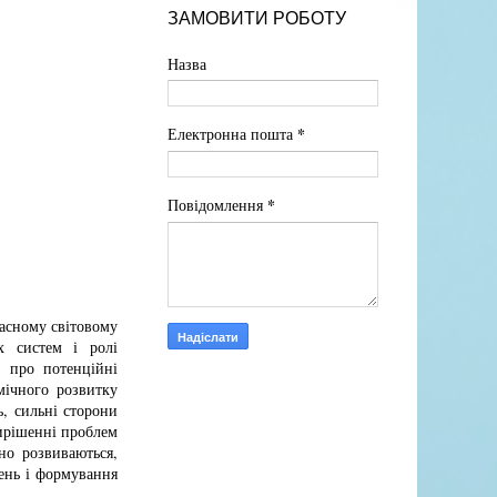
ЗАМОВИТИ РОБОТУ
Назва
*
Електронна пошта
*
Повідомлення
часному світовому
х систем і ролі
ю про потенційні
мічного розвитку
ь, сильні сторони
вирішенні проблем
но розвиваються,
ень і формування