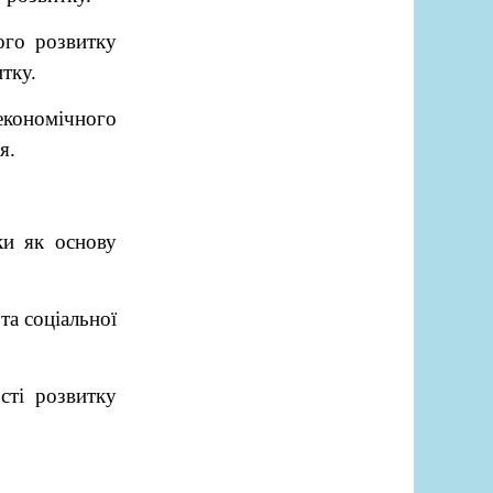
ого розвитку
тку.
економічного
я.
ки як основу
та соціальної
сті розвитку