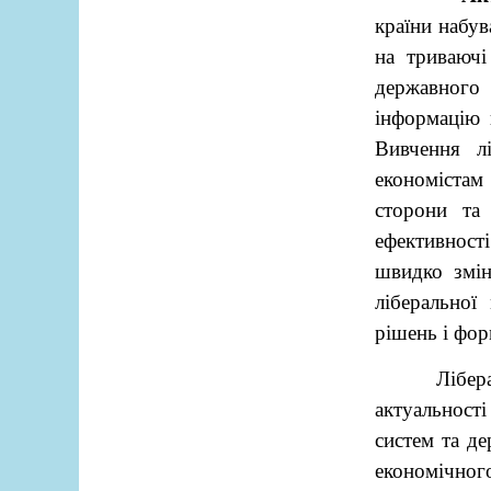
країни набув
на триваючі
державного
інформацію 
Вивчення лі
економістам
сторони та
ефективност
швидко змін
ліберальної
рішень і фор
Лібер
актуальності
систем та де
економічно