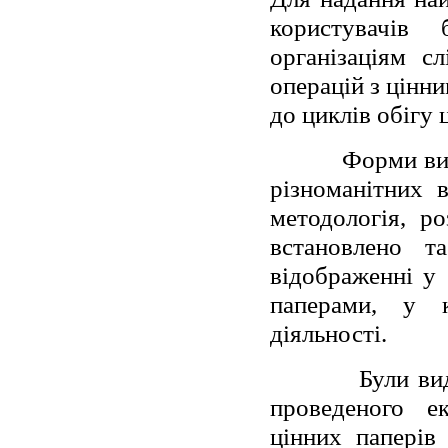
користувачів 
організаціям с
операцій з цінн
до циклів обігу 
Форми вик
різноманітних 
методологія, р
встановлено т
відображенні у 
паперами, у к
діяльності.
Були ви
проведеного е
цінних паперів 