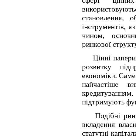
сфері цінни
використовуют
становлення, о
інструментів, я
чином, основ
ринкової структ
Цінні папери
розвитку під
економіки. Саме
найчастіше ви
кредитуванням, 
підтримують фу
Подібні рин
вкладення влас
статутні капітал