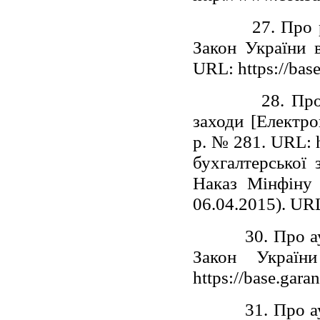
27. Про 
Закон України 
URL: https://bas
28. Про
заходи [Електро
р. № 281. URL: h
бухгалтерської 
Наказ Мінфіну 
06.04.2015). URL
30. Про а
Закон Украї
https://base.gara
31. Про а