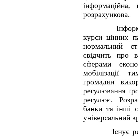
інформаційна, 
розрахункова.
Інфор
курси цінних п
нормальний ст
свідчить про 
сферами екон
мобілізації т
громадян викор
регулювання гро
регулює. Розра
банки та інші о
універсальний к
Існує р