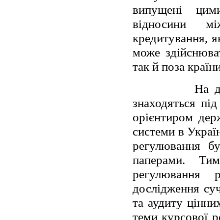
випущені цим
відносини мі
кредитування, я
може здійснюва
так й поза країни
На д
знаходяться під
орієнтиром дер
системи в Украї
регулювання бу
паперами. Ти
регулювання 
дослідження суч
та аудиту цінни
теми курсової р