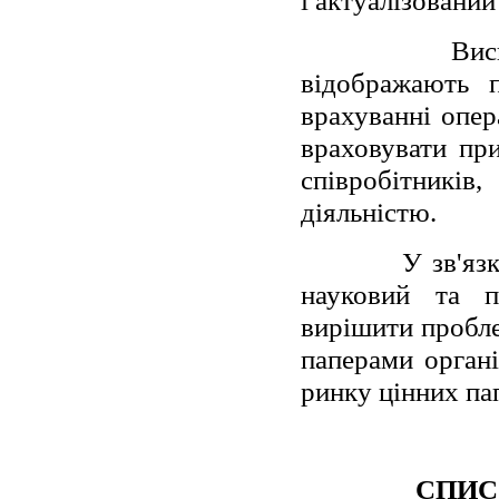
і актуалізований
Вис
відображають 
врахуванні опер
враховувати при
співробітникі
діяльністю.
У зв'яз
науковий та п
вирішити пробле
паперами органі
ринку цінних пап
СПИС