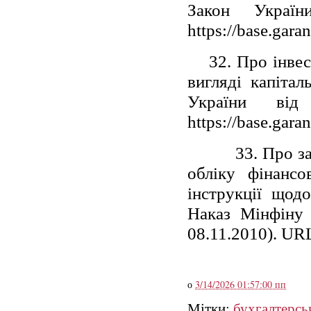
Закон Укра
https://base.gara
32. Про інвес
вигляді капітал
України в
https://base.gara
33. Про з
обліку фінансов
інструкції щод
Наказ Мінфіну 
08.11.2010). URL
о
3/14/2026 01:57:00 пп
Мітки:
бухгалтерсь