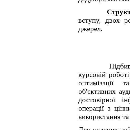
Структ
вступу, двох р
джерел.
Підби
курсовій робот
оптимізації 
об'єктивних ауд
достовірної і
операції з цінн
використання та
Для надання най