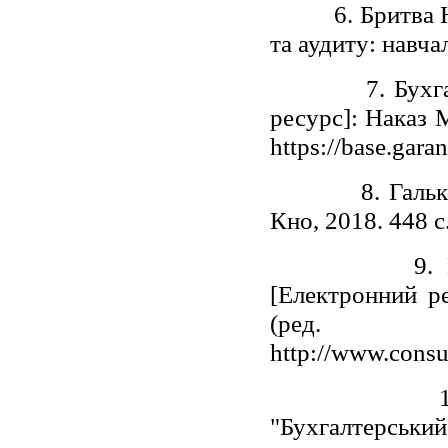
6. Бритва 
та аудиту: навча
7. Бухг
ресурс]: Наказ 
https://base.gara
8. Галь
Кно, 2018. 448 c
9.
[Електронний р
(ред. В
http://www.consu
"Бухгалтерський 