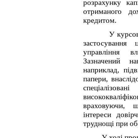
розрахунку кап
отриманого до
кредитом.
У курсо
застосування 
управління вл
Зазначений на
наприклад, під
папери, внаслі
спеціалізо
висококваліфіко
враховуючи, щ
інтереси довір
труднощі при об
У ході про