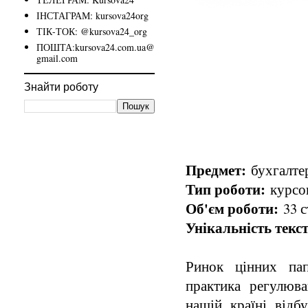
ІНСТАГРАМ: kursova24org
ТІК-ТОК: @kursova24_org
ПОШТА:kursova24.com.ua@
gmail.com
Знайти роботу
Предмет:
бухгалтер
Тип роботи:
курсов
Об'єм роботи:
33 с
Унікальність текст
Ринок цінних пап
практика регулюв
нашій країні відб