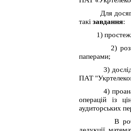
Для дося
такі
завдання
:
1) простеж
2) ро
паперами;
3) дослі
ПАТ "Укртелеко
4) проан
операцій із ц
аудиторських пе
В ро
дедукції, матема