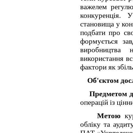
важелем регулю
конкуренція. 
становища у ко
подбати про св
формується зав
виробництва 
використання вс
фактори як збіл
Об'єктом дос
Предметом д
операцій із цін
Метою
кур
обліку та аудит
ПАТ «Укртелеко