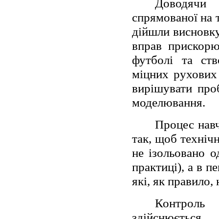
Доводячи 
спрямованої на 
дійшли висновку
вправ прискорю
футболі та ст
міцних рухових
вирішувати проб
моделювання.
Процес нав
так, щоб техніч
не ізольовано о
практиці), а в п
які, як правило,
Контроль 
здійснюється