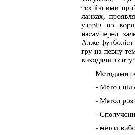
технічними при
ланках, проявля
ударів по воро
насамперед зал
Адже футболіст 
гру на певну те
виходячи з ситуа
Методами ро
- Метод ціл
- Метод роз
- Сполучен
- метод виб