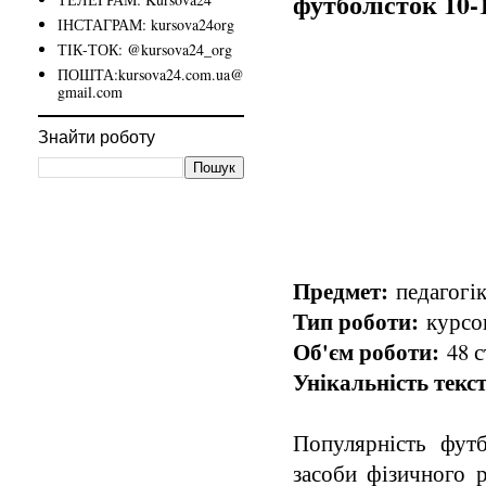
футболісток 10-
ІНСТАГРАМ: kursova24org
ТІК-ТОК: @kursova24_org
ПОШТА:kursova24.com.ua@
gmail.com
Знайти роботу
Предмет:
педагогік
Тип роботи:
курсов
Об'єм роботи:
48 с
Унікальність текст
Популярність фут
засоби фізичного 