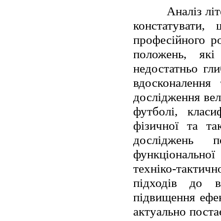
Аналіз лі
констатувати,
професійного ро
положень, які
недостатньо гли
вдосконалення 
дослідження вел
футболі, класи
фізичної та та
досліджень п
функціонально
техніко-тактич
підходів до в
підвищення ефек
актуально поста