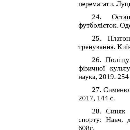
перемагати. Луць
24. Остап
футболісток. Оде
25. Плато
тренування. Київ
26. Поліщу
фізичної культ
наука, 2019. 254 
27. Сименюк
2017, 144 с.
28. Синяк 
спорту: Навч. д
608с.