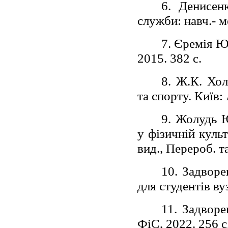
6. Денисен
служби: навч.- м
7. Єремія Ю.
2015. 382 с.
8. Ж.К. Хол
та спорту. Київ:
9. Жолудь Ю
у фізичній культ
вид., Перероб. т
10. Задворе
для студентів ву
11. Задвор
ФіС, 2022. 256 с