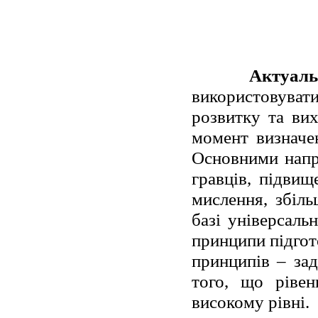
Актуаль
використовува
розвитку та ви
момент визначе
Основними напр
гравців, підвищ
мислення, збіль
базі універсаль
принципи підгот
принципів – зад
того, що рівен
високому рівні.