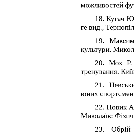
можливостей фут
18. Кугач Ю
ге вид., Тернопі
19. Максим
культури. Микола
20. Мох Р. 
тренування. Київ
21. Невськ
юних спортсменів
22. Новик А
Миколаїв: Фізичн
23. Обрій