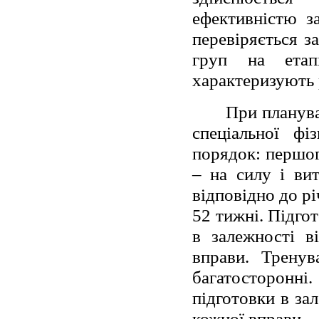
ефективністю за
перевіряється з
груп на етап
характеризують 
При планува
спеціальної фі
порядок: першог
– на силу і вит
відповідно до р
52 тижні. Підго
в залежності в
вправи. Тренув
багатосторонні.
підготовки в за
кожної вправи.