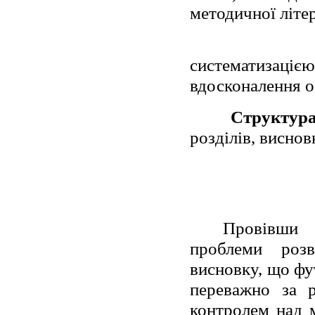
методичної літе
систематизац
вдосконалення о
Структур
розділів, виснов
Провівши а
проблеми розв
висновку, що фу
переважно за р
контролем над 