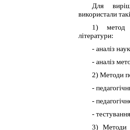
Для виріш
використали так
1) метод 
літератури:
- аналіз нау
- аналіз мет
2) Методи п
- педагогіч
- педагогіч
- тестування
3) Методи 