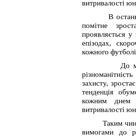
витривалості юн
В остан
помітне зрост
проявляється у 
епізодах, скор
кожного футболі
До м
різноманітніс
захисту, зроста
тенденція обум
кожним днем 
витривалості юн
Таким чин
вимогами до р