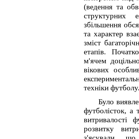
(ведення та обв
структурних е
збільшення обся
та характер вза
зміст багаторіч
етапів. Початк
м'ячем доцільн
вікових особли
експерименталь
техніки футболу
Було виявле
футболісток, а 
витривалості ф
розвитку витр
з'ясували, щ