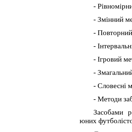
- Рівномірн
- Змінний м
- Повторний
- Інтерваль
- Ігровий м
- Змагальни
- Словесні 
- Методи за
Засобами р
юних футболісто