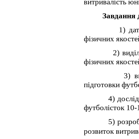
витривалість юн
Завдання 
1) да
фізичних якосте
2) виді
фізичних якостей
3) в
підготовки футбо
4) дослі
футболісток 10-1
5
) розро
розвиток витрив