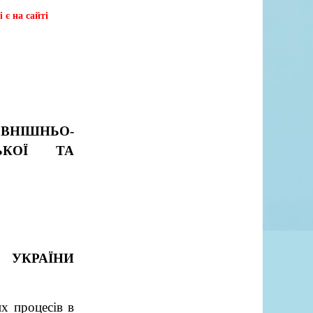
 є на сайті
НІШНЬО-
ЬКОЇ ТА
 УКРАЇНИ
х процесів в