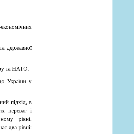
-економічних
та державної
зу та НАТО.
о України у
ий підхід, в
их переваг і
ному рівні.
ає два рівні: