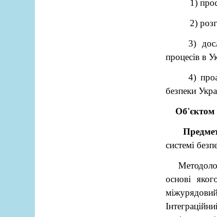
1) про
2) роз
3) дос
процесів в У
4) про
безпеки Укра
Об'єктом
Предме
системі безп
Методоло
основі яког
міжурядови
Інтеграційни