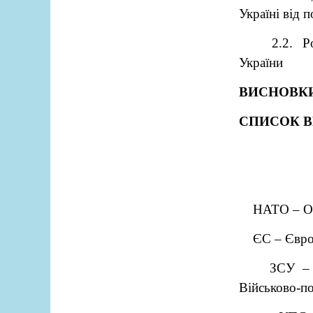
Україні від 
2.2. Р
України
ВИСНОВК
СПИСОК В
НАТО – Ор
ЄС – Євр
ЗСУ – 
Військово-по