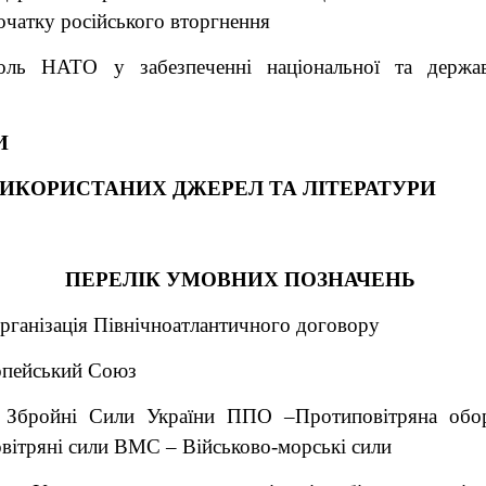
початку російського вторгнення
оль НАТО у забезпеченні національної та держав
И
ИКОРИСТАНИХ ДЖЕРЕЛ ТА ЛІТЕРАТУРИ
ПЕРЕЛІК УМОВНИХ ПОЗНАЧЕНЬ
ганізація Північноатлантичного договору
опейський Союз
Збройні Сили України ППО –Протиповітряна об
вітряні сили ВМС – Військово-морські сили