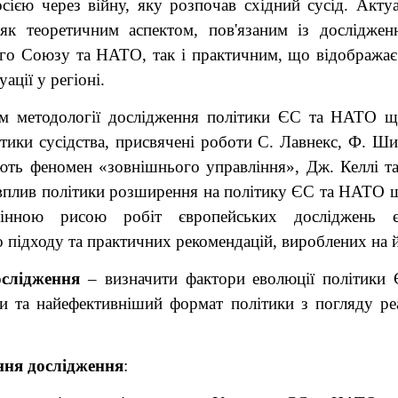
сією через війну, яку розпочав східний сусід. Акту
як теоретичним аспектом, пов'язаним із дослідже
го Союзу та НАТО, так і практичним, що відображає
ації у регіоні.
м методології дослідження політики ЄС та НАТО щ
тики сусідства, присвячені роботи С. Лавнекс, Ф. Ш
ють феномен «зовнішнього управління», Дж. Келлі та
вплив політики розширення на політику ЄС та НАТО щ
мінною рисою робіт європейських досліджень 
 підходу та практичних рекомендацій, вироблених на й
слідження
– визначити фактори еволюції політики
и та найефективніший формат політики з погляду реал
ння дослідження
: