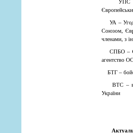
УПС 
Європейськи
УА – Уго
Союзом, Євр
членами, з і
СПБО – С
агентство О
БТГ – бой
ВТС – в
України
Актуаль