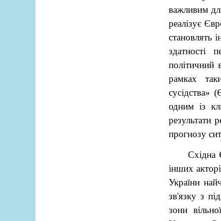
важливим для
реалізує Єв
становлять і
здатності 
політичний 
рамках так
сусідства» 
одним із к
результати р
прогнозу сит
Східна 
інших акторі
України най
зв'язку з пі
зони вільно