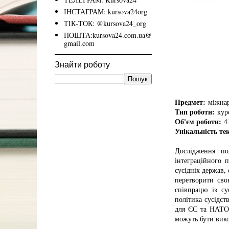
ІНСТАГРАМ: kursova24org
ТІК-ТОК: @kursova24_org
ПОШТА:kursova24.com.ua@
gmail.com
Знайти роботу
Предмет:
міжнар
Тип роботи:
курс
Об'єм роботи:
41
Унікальність те
Дослідження п
інтеграційного 
сусідніх держав,
перетворити сво
співпрацю із су
політика сусідст
для ЄС та НАТО 
можуть бути вико