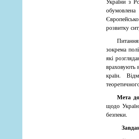
України з Ро
обумовлена 
Європейсько
розвитку ситу
Питання
зокрема полі
які розгляда
враховують 
країн. Від
теоретичного
Мета до
щодо Україн
безпеки.
Завда