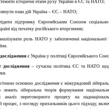
стежити історичні етапи руху України в ЄС та НАТО;
глянути план дій Україна – ЄС – НАТО;
лідити підтримку Європейським Союзом соціально
країні від початку російського вторгнення;
аналізувати роль НАТО у забезпеченні національної 
їни.
 дослідження
є Україна у політиці Європейського Сою
т дослідження
– сучасна політика ЄС та НАТО щод
еки.
гічною основою дослідження є міжурядовий ліберальн
о лежить ліберальна теорія формування національн
й аналіз переговорного процесу на наднаціональ
й процес, з погляду прихильників цього підходу, включ