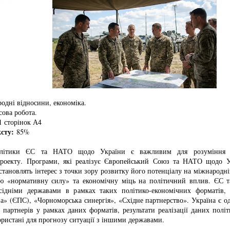
одні відносини, економіка.
ова робота.
 сторінок А4
ксту:
85%
олітики ЄС та НАТО щодо України є важливим для розуміння 
проекту. Програми, які реалізує Європейський Союз та НАТО щодо 
 становлять інтерес з точки зору розвитку його потенціалу на міжнародній
ю «нормативну силу» та економічну міць на політичний вплив. ЄС 
сідніми державами в рамках таких політико-економічних форматів,
ва» (ЄПС), «Чорноморська синергія», «Східне партнерство». Україна є 
партнерів у рамках даних форматів, результати реалізації даних полі
ристані для прогнозу ситуації з іншими державами.