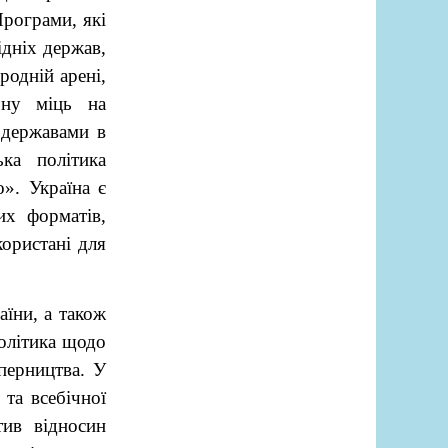
Програми, які
дніх держав,
родній арені,
чну міць на
 державами в
ка політика
». Україна є
х форматів,
користані для
аїни, а також
Політика щодо
перництва. У
 та всебічної
тив відносин