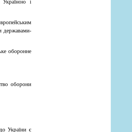
 Україною і
 Європейським
и державами-
ьке оборонне
ство оборони
о України є