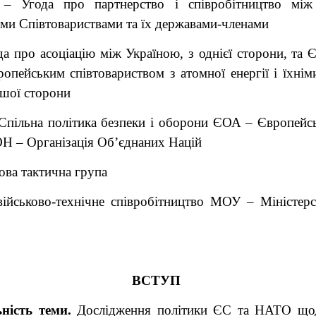
– Угода про партнерство і співробітництво між
ми Співтовариствами та їх державами-членами
да про асоціацію між Україною, з однієї сторони, та
опейським співтовариством з атомної енергії і їхнім
ншої сторони
пільна політика безпеки і оборони ЄОА – Європейс
ОН – Організація Об’єднаних Націй
ова тактична група
ійськово-технічне співробітництво МОУ – Міністер
ВСТУП
ність теми.
Дослідження політики ЄС та НАТО щод