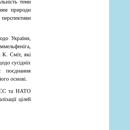
альність теми
нням природи
 перспективи
одо України,
иммельфеніга,
 К. Сміт, які
одо сусідніх
є поєднання
ого основі.
 ЄС та НАТО
ізації цілей