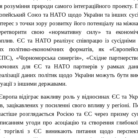
 розуміння природи самого інтеграційного проекту. 
ропейський Союз та НАТО щодо України та інших сусі
нтерес з точки зору розвитку його потенціалу на міжна
перетворити свою «нормативну силу» та економі
вплив. ЄС та НАТО реалізує співпрацю із сусідніми
их політико-економічних форматів, як «Європейсь
(ЄПС), «Чорноморська синергія», «Східне партнерство
лючових для ЄС та НАТО партнерів у рамках дани
еалізації даних політик щодо України можуть бути ви
уації з іншими державами.
Європа відіграє важливу роль у відносинах ЄС та Укр
в, зацікавлених у посиленні свого впливу у регіоні. 
частіше розглядається Росією та ЄС через призму су
дписанням угоди про асоціацію та створення глибокої
ї торгівлі з ЄС виникають питання щодо перспек