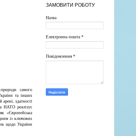
ЗАМОВИТИ РОБОТУ
Назва
*
Електронна пошта
*
Повідомлення
природи самого
України та інших
 арені, здатності
та НАТО реалізує
 як «Європейська
одним із ключових
тик щодо України