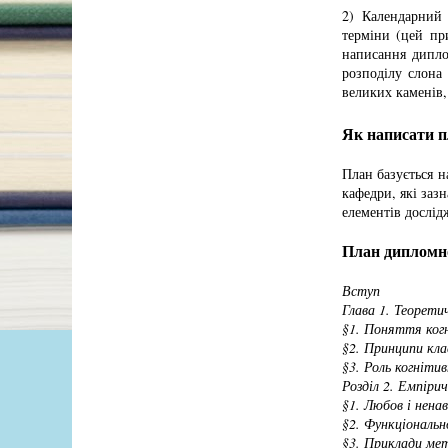
2) Календарний
терміни (цей пр
написання дипло
розподілу слона 
великих каменів,
Як написати п
План базується н
кафедри, які заз
елементів дослід
План дипломно
Вступ
Глава 1. Теорети
§1. Поняття ког
§2. Принципи кла
§3. Роль когнітив
Розділ 2. Емпіри
§1. Любов і ненав
§2. Функціональн
§3. Приклади ме