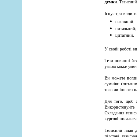
думки
. Тезисний
Існує три види т
називний;
питальний;
цитатний.
У своїй роботі в
Тези повинні йти
уявою може уявит
Ви можете погли
сумніви (питання
того чи іншого п
Для того, щоб с
Використовуйте
Складання тезисн
курсові писалися 
Тезисний план д
підставі тезисн