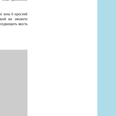
і хоча б простий
який ви зможете
 підвищить якість