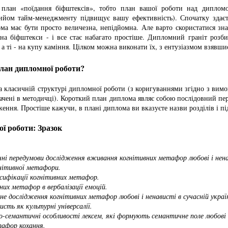
 план «поїдання біфштексів», тобто план вашої роботи над дипломо
ийом тайм-менеджменту підвищує вашу ефективність). Спочатку здаєт
ма має бути просто величезна, непідйомна. Але варто скористатися з
на біфштекси - і все стає набагато простіше. Дипломний граніт розби
 а ті - на купу каміння. Цілком можна виконати їх, з ентузіазмом взявши
лан дипломної роботи?
а класичній структурі дипломної роботи (з коригуваннями згідно з вимо
начені в методичці). Короткий план диплома являє собою послідовний пе
ження. Простіше кажучи, в плані диплома ви вказуєте назви розділів і пі
ї роботи: Зразок
чні передумови дослідження вживання когнітивних метафор любові і нена
нітивної метафори.
сифікації когнітивних метафор.
них метафор в вербалізації емоцій.
чне дослідження когнітивних метафор любові і ненависті в сучасній україн
исть як культурні універсалії.
о-семантичні особливості лексем, які формують семантичне поле любові 
тафор кохання.