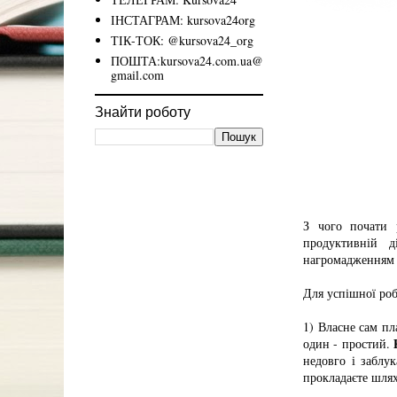
ІНСТАГРАМ: kursova24org
ТІК-ТОК: @kursova24_org
ПОШТА:kursova24.com.ua@
gmail.com
Знайти роботу
З чого почати 
продуктивній д
нагромадженням к
Для успішної роб
1) Власне сам пл
один - простий.
недовго і заблу
прокладаєте шлях