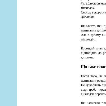
§4. Приклади ме
Висновок.
Список використ
Додатки.
Як бачите, цей 
написання диплом
Але в цілому ви
підрозділі.
Короткий план д
відповідно до р
диплома.
Що таке тезис
Після того, як 
написання розділ
Це дозволить зн
куди треба - кра
викладач пореко
Як написати пл