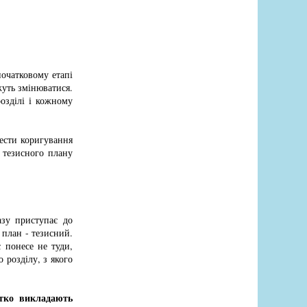
очатковому етапі
жуть змінюватися.
озділі і кожному
ести коригування
 тезисного плану
азу приступає до
 план - тезисний.
 понесе не туди,
 розділу, з якого
отко викладають