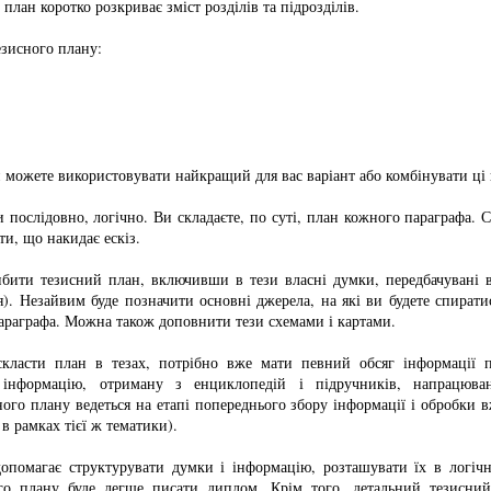
 план коротко розкриває зміст розділів та підрозділів.
езисного плану:
и можете використовувати найкращий для вас варіант або комбінувати ці
 послідовно, логічно. Ви складаєте, по суті, план кожного параграфа. 
и, що накидає ескіз.
бити тезисний план, включивши в тези власні думки, передбачувані в
). Незайвим буде позначити основні джерела, на які ви будете спират
араграфа. Можна також доповнити тези схемами і картами.
класти план в тезах, потрібно вже мати певний обсяг інформації 
 інформацію, отриману з енциклопедій і підручників, напрацюва
ого плану ведеться на етапі попереднього збору інформації і обробки 
в рамках тієї ж тематики).
опомагає структурувати думки і інформацію, розташувати їх в логіч
ого плану буде легше писати диплом. Крім того, детальний тезисн