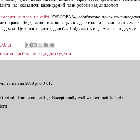
ілити час, складаючи календарний план роботи над дипломом.
замовити диплом на сайті
КУРСОВА24, обов'язково покажіть викладачев
гато краще буде, якщо виконавець складе тезисний план диплома, 
ладачем. Це знизить ризик доробок і відхилень від теми, а в підсумку -
и.
:00 пп
ипломна робота
,
поради для студента
wn
21 квітня 2018 р. о 07:12
n't refrain from commenting. Exceptionally well written!
netflix login
істи