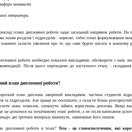
тафори ненависті.
аної літератури.
приклад плану дипломної роботи задає загальний напрямок роботи. На п
а назви розділів і підрозділів - чорнові, тобто точні формулювання мо
 повинні скласти уявлення про те, що саме будете писати в кожному р
ипломної роботи необхідно показати викладачеві, обговорити з ним, вн
екомендацій. Після цього переходимо до наступного етапу - складання
ний план дипломної роботи?
короткий план диплома завірений викладачем, частина студентів відр
ів та підрозділів. Але краще не поспішати, а скласти більш розгорнутий
изити шанс помилок, уникнути зайвих коригувань диплома. Якщо вас
ще це дізнатися на початковому етапі роботи, а не після написання цілого
мендує дві третини матеріалу викинути, замінивши його іншим.
Теза - це словосполучення, які кор
ан дипломної роботи в тезах?