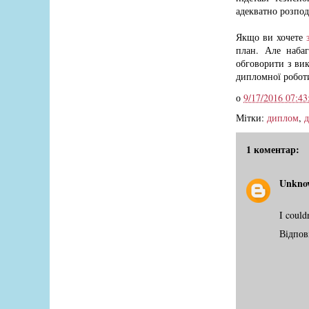
адекватно розпод
Якщо ви хочете
план. Але наба
обговорити з вик
дипломної робот
о
9/17/2016 07:43
Мітки:
диплом
,
д
1 коментар:
Unkno
I could
Відпов