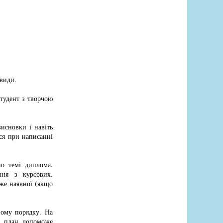
 види.
Студент з творчою
исновки і навіть
ися при написанні
по темі диплома.
ння з курсових.
вже наявної (якщо
ному порядку. На
ий план допоможе