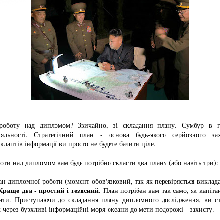
роботу над дипломом? Звичайно, зі складання плану. Сумбур в г
іяльності. Стратегічний план - основа будь-якого серйозного за
лаптів інформації ви просто не будете бачити ціле.
оти над дипломом вам буде потрібно скласти два плану (або навіть три):
ан дипломної роботи (момент обов'язковий, так як перевіряється виклад
Краще два - простий і тезисний
. План потрібен вам так само, як капіта
кати. Приступаючи до складання плану дипломного дослідження, ви с
 через бурхливі інформаційні моря-океани до мети подорожі - захисту.