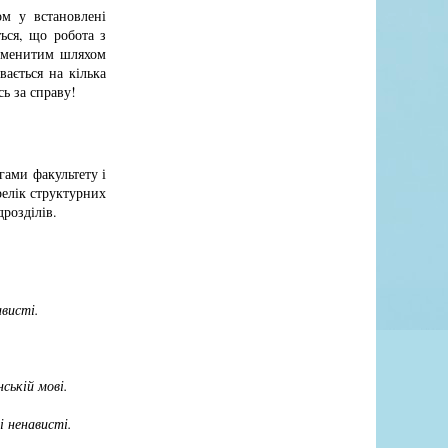
м у встановлені
ься, що робота з
наменитим шляхом
вається на кілька
сь за справу!
гами факультету і
релік структурних
дрозділів.
висті.
ській мові.
і ненависті.