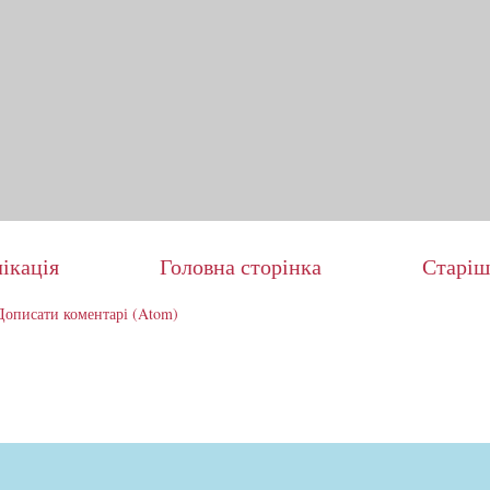
ікація
Головна сторінка
Старіш
Дописати коментарі (Atom)