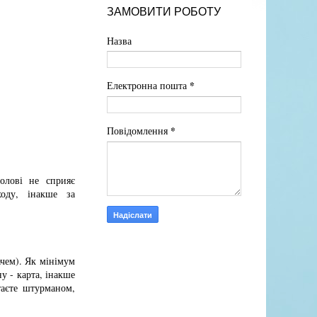
ЗАМОВИТИ РОБОТУ
Назва
*
Електронна пошта
*
Повідомлення
олові не сприяє
ходу, інакше за
ачем). Як мінімум
ну - карта, інакше
таєте штурманом,