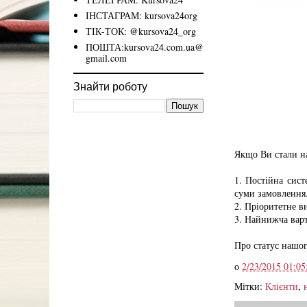
ІНСТАГРАМ: kursova24org
ТІК-ТОК: @kursova24_org
ПОШТА:kursova24.com.ua@
gmail.com
Знайти роботу
Якщо Ви стали на
1. Постійна сист
суми замовлення
2. Пріоритетне 
3. Найнижча варт
Про статус нашог
о
2/23/2015 01:05
Мітки:
Клієнти
,