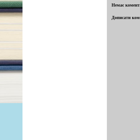
Немає комент
Дописати ком