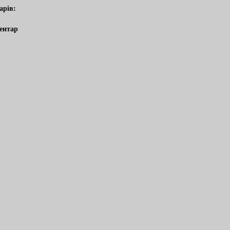
арів:
ентар