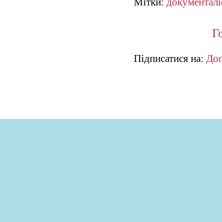
Мітки:
документалі
Г
Підписатися на:
Доп