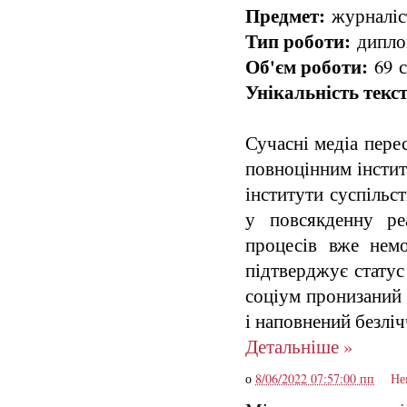
Предмет:
журналіст
Тип роботи:
диплом
Об'єм роботи:
69 с
Унікальність текст
Сучасні медіа пере
повноцінним інстит
інститути суспільс
у повсякденну ре
процесів вже нем
підтверджує статус
соціум пронизаний 
і наповнений безліч
Детальніше »
о
8/06/2022 07:57:00 пп
Не