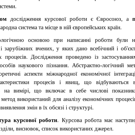
истеми.
том
дослідження курсової роботи є Євросоюз, а
ародна система та місце в ній європейських країн.
ологічною основою при написанні роботи були на
і зарубіжних вчених, у яких дано всебічний і об'єк
их процесів. Дослідження проведено із застосування
пособів наукового пізнання. Абстрактно-логічний ме
оретичні аспекти міжнародної економічної інтеграці
рактеристики процесів і явищ, що відбуваються в
 на вимірі, що включає в себе числові показник
метод використаний для аналізу економічних процесі
виявлення змін в їх обсязі і структурі.
тура курсової роботи
. Курсова робота має наступн
озділи, висновок, список використаних джерел.