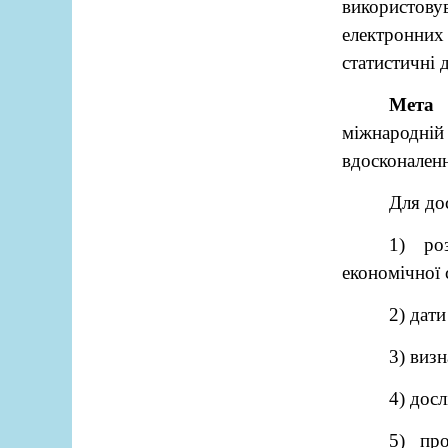
використовув
електронних 
статистичні 
Мета
к
міжнародн
вдосконален
Для до
1) ро
економічної 
2) дат
3) визн
4) дос
5) про