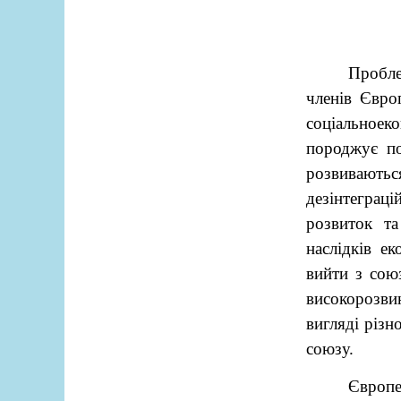
Пробле
членів Євро
соціальноек
породжує по
розвивають
дезінтеграці
розвиток т
наслідків е
вийти з сою
високорозви
вигляді різ
союзу.
Європе