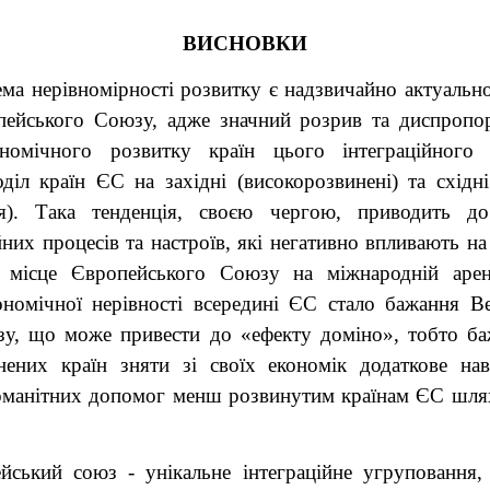
ВИСНОВКИ
ма нерівномірності розвитку є надзвичайно актуально
пейського Союзу, адже значний розрив та диспропор
ономічного розвитку країн цього інтеграційного
діл країн ЄС на західні (високорозвинені) та східні
ся). Така тенденція, своєю чергою, приводить д
йних процесів та настроїв, які негативно впливають н
а місце Європейського Союзу на міжнародній арен
кономічної нерівності всередині ЄС стало бажання Ве
зу, що може привести до «ефекту доміно», тобто б
нених країн зняти зі своїх економік додаткове на
номанітних допомог менш розвинутим країнам ЄС шля
йський союз - унікальне інтеграційне угруповання,