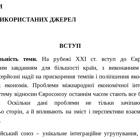
И
ВИКОРИСТАНИХ ДЖЕРЕЛ
ВСТУП
льність теми.
На рубежі XXI ст. вступ до Євр
шим завданням для більшості країн, з виконанням
серйозні надії на прискорення темпів і поліпшення яко
х економік. Проблеми міжнародної економічної інте
тему відносин Євросоюзу останнім часом стають все 
и. Оскільки дані проблеми не тільки зачіпаю
о сторін, а й впливають на зміст і перспективи взає
.
йський союз – унікальне інтеграційне угрупування,