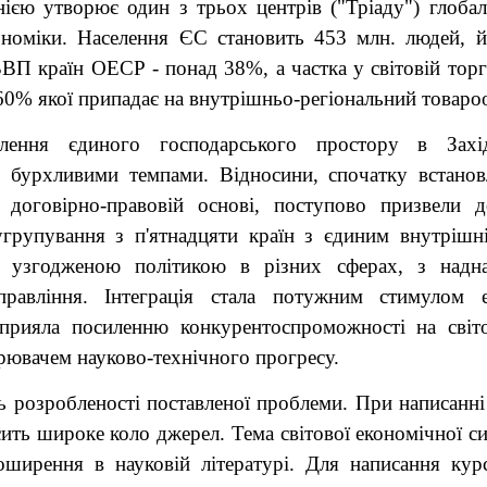
єю утворює один з трьох центрів ("Тріаду") глобал
ономіки. Населення ЄС становить 453 млн. людей, й
П країн ОЕСР - понад 38%, а частка у світовій торг
0% якої припадає на внутрішньо-регіональний товароо
влення єдиного господарського простору в Захі
я бурхливими темпами. Відносини, спочатку встанов
 договірно-правовій основі, поступово призвели 
групування з п'ятнадцяти країн з єдиним внутрішн
 узгодженою політикою в різних сферах, з надна
правління. Інтеграція стала потужним стимулом е
сприяла посиленню конкурентоспроможності на світ
рювачем науково-технічного прогресу.
ь розробленості поставленої проблеми. При написанні
ить широке коло джерел. Тема світової економічної с
ширення в науковій літературі. Для написання кур