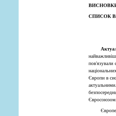
ВИСНОВК
СПИСОК 
Актуа
найважливі
пов'язували 
національни
Європи в сис
актуальним
безпосереднь
Євросоюзом
Європе