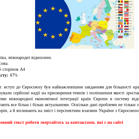
іка, міжнародні відносини.
ова.
 сторінок А4
ксту:
87%
т. вступ до Євросоюзу був найважливішим завданням для більшості кра
зували серйозні надії на прискорення темпів і поліпшення якості зрост
еми міжнародної економічної інтеграції країн Європи в систему ві
тають все більш і більш актуальними. Оскільки дані проблеми не тільки з
орін, а й впливають на зміст і перспективи взаємин України з Євросоюзо
вний текст роботи звертайтесь за контактами, які є на сайті