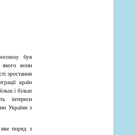
осоюзу був
 якого вони
сті зростання
грації країн
більш і більш
ть інтереси
мин України з
 яке поряд з