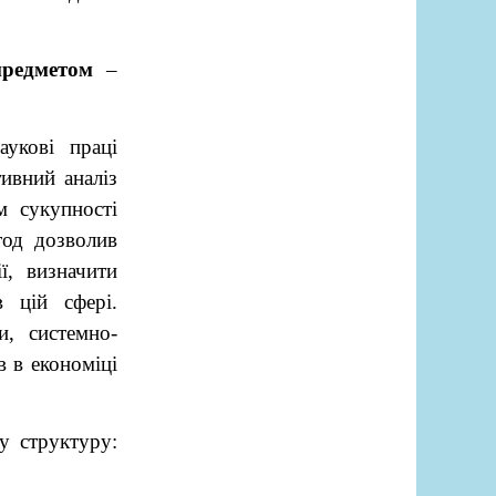
предметом
–
укові праці
тивний аналіз
м сукупності
тод дозволив
ї, визначити
 цій сфері.
и, системно-
в в економіці
у структуру: