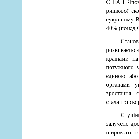
США і Японі
ринкової ек
сукупному ВВ
40% (понад 6
Стано
розвиваєтьс
країнами на
потужного у
єдиною або
органами у
зростання, 
стала приско
Ступін
залучено дос
широкого по