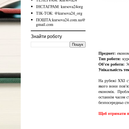
ІНСТАГРАМ: kursova24org
ТІК-ТОК: @kursova24_org
ПОШТА:kursova24.com.ua@
gmail.com
Знайти роботу
Предмет:
економ
Тип роботи:
курс
Об'єм роботи:
36
Унікальність те
На рубежі XXI с
якого вони пов'я
економік. Пробл
останнім часом с
безпосередньо ст
Щоб отримати по