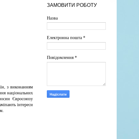
ЗАМОВИТИ РОБОТУ
Назва
*
Електронна пошта
*
Повідомлення
їн, з виконанням
ання національних
дносин Євросоюзу
ачіпають інтереси
м.