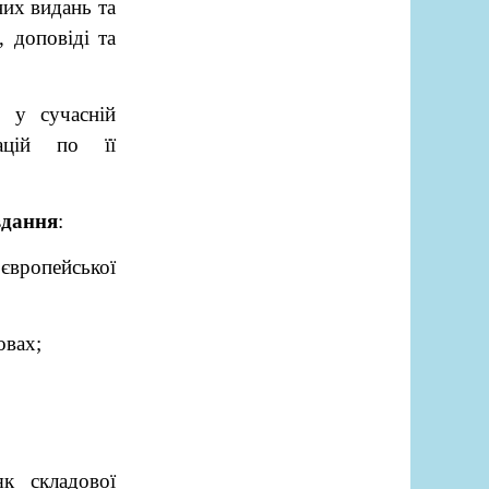
них видань та
, доповіді та
 у сучасній
ацій по її
вдання
:
вропейської
овах;
к складової