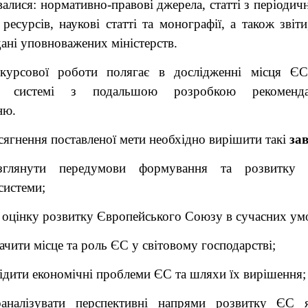
алися: нормативно-правові джерела, статті з періодич
ресурсів, наукові статті та монографії, а також звіти
дані уповноважених міністерств.
урсової роботи полягає в дослідженні місця ЄС
ій системі з подальшою розробкою рекоменд
ню.
сягнення поставленої мети необхідно вирішити такі
за
зглянути передумови формування та розвитку є
системи;
и оцінку розвитку Європейського Союзу в сучасних ум
ачити місце та роль ЄС у світовому господарстві;
лідити економічні проблеми ЄС та шляхи їх вирішення;
аналізувати перспективні напрями розвитку ЄС я