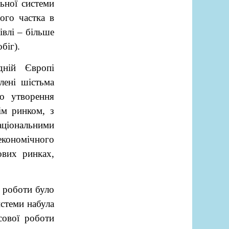
ьної системи
ого частка в
івлі – більше
біг).
дній Європі
лені шістьма
до утворення
ім ринком, з
ціональними
кономічного
ових ринках,
 роботи було
истеми набула
сової роботи