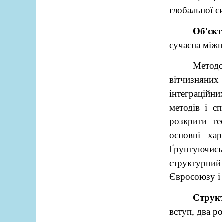
глобальної с
Об'єк
сучасна міжн
Метод
вітчизняних 
інтеграційн
методів і с
розкрити те
основні ха
Ґрунтуючись
структурний 
Євросоюзу і 
Струк
вступ, два р