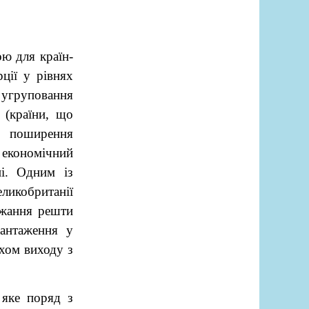
ю для країн-
ції у рівнях
 угруповання
 (країни, що
о поширення
а економічний
і. Одним із
ликобританії
ажання решти
вантаження у
хом виходу з
 яке поряд з