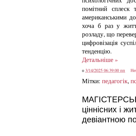
психологічних дос
помітний сплеск 
американськими до
хоча б раз у жит
розладу, що переве
цифровізація сусп
тенденцію.
Детальніше »
о
3/14/2025 06:39:00 пп
Не
Мітки:
педагогік
,
п
МАГІСТЕРСЬКА
ціннісних і жи
девіантною п