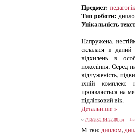
Предмет:
педагогі
Тип роботи:
диплом
Унікальність текст
Напружена, нестійк
склалася в даний
відхилень в особ
покоління. Серед н
відчуженість, підви
їхній комплекс 
проявляється на ме
підлітковий вік.
Детальніше »
о
7/12/2021 04:27:00 пп
Не
Мітки:
диплом
,
дип