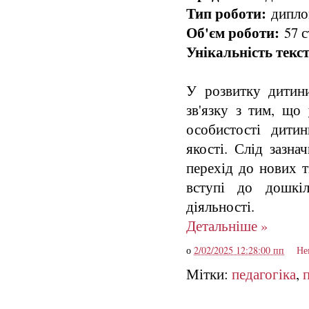
Тип роботи:
диплом
Об'єм роботи:
57 с
Унікальність текст
У розвитку дитин
зв'язку з тим, що
особистості дитин
якості. Слід зазна
перехід до нових т
вступі до дошкіл
діяльності.
Детальніше »
о
2/02/2025 12:28:00 пп
Не
Мітки:
педагогіка
,