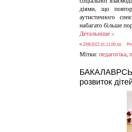
соціальної взаємод
діями, що повт
аутистичного спе
набагато більше пор
Детальніше »
о
2/08/2025 01:11:00 пп
Не
Мітки:
педагогіка
,
БАКАЛАВРСЬКА
розвиток діт