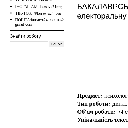
БАКАЛАВРСЬК
ІНСТАГРАМ: kursova24org
ТІК-ТОК: @kursova24_org
електоральну
ПОШТА:kursova24.com.ua@
gmail.com
Знайти роботу
Предмет:
психологі
Тип роботи:
диплом
Об'єм роботи:
74 с
Унікальність текст