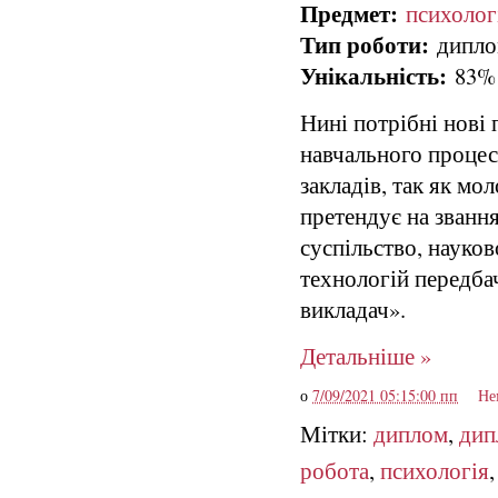
Предмет:
психолог
Тип роботи:
диплом
Унікальність:
83%
Нині потрібні нові 
навчального процес
закладів, так як мо
претендує на звання
суспільство, науко
технологій передбач
викладач».
Детальніше »
о
7/09/2021 05:15:00 пп
Не
Мітки:
диплом
,
дип
робота
,
психологія