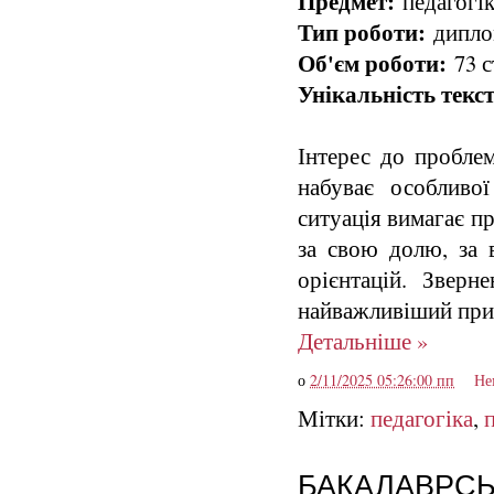
Предмет:
педагогік
Тип роботи:
диплом
Об'єм роботи:
73 с
Унікальність текст
Інтерес до проблем
набуває особливо
ситуація вимагає п
за свою долю, за в
орієнтацій. Звер
найважливіший прин
Детальніше »
о
2/11/2025 05:26:00 пп
Не
Мітки:
педагогіка
,
БАКАЛАВРСЬКА