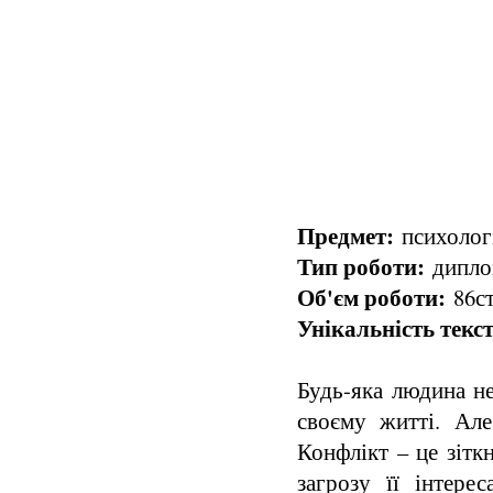
Предмет:
психологі
Тип роботи:
диплом
Об'єм роботи:
86ст
Унікальність текст
Будь-яка людина не
своєму житті. Але
Конфлікт – це зітк
загрозу її інтерес