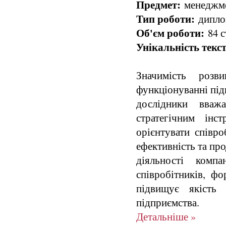
Предмет:
менеджмен
Тип роботи:
диплом
Об'єм роботи:
84 с
Унікальність текст
Значимість розв
функціонуванні під
дослідники вваж
стратегічним інс
орієнтувати співро
ефективність та пр
діяльності компа
співробітників, фо
підвищує якість 
підприємства.
Детальніше »