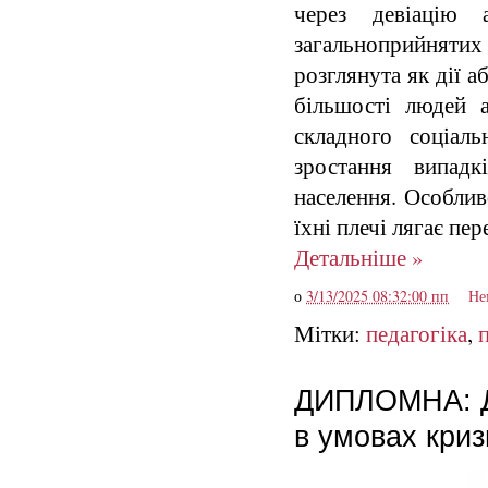
через девіацію 
загальноприйняти
розглянута як дії 
більшості людей 
складного соціаль
зростання випадк
населення. Особлив
їхні плечі лягає пе
Детальніше »
о
3/13/2025 08:32:00 пп
Не
Мітки:
педагогіка
,
ДИПЛОМНА: Де
в умовах криз