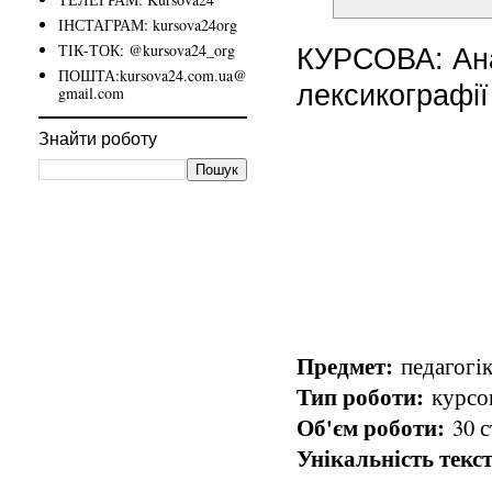
ІНСТАГРАМ: kursova24org
ТІК-ТОК: @kursova24_org
КУРСОВА: Анал
ПОШТА:kursova24.com.ua@
лексикографії
gmail.com
Знайти роботу
Предмет:
педагогік
Тип роботи:
курсо
Об'єм роботи:
30 с
Унікальність текст