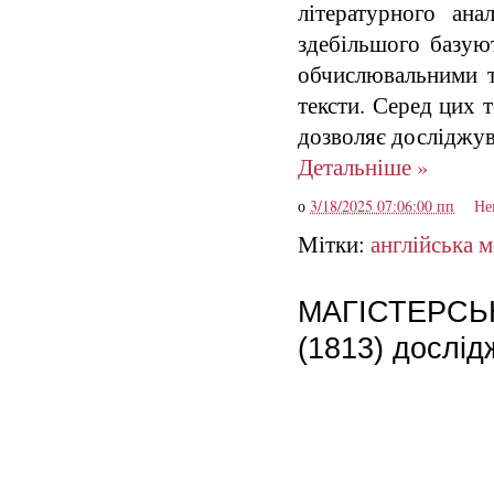
літературного ана
здебільшого базую
обчислювальними т
тексти. Серед цих т
дозволяє досліджува
Детальніше »
о
3/18/2025 07:06:00 пп
Не
Мітки:
англійська 
МАГІСТЕРСЬКА:
(1813) дослід