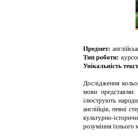
Предмет:
англійськ
Тип роботи:
курсов
Унікальність текст
Дослідження кольо
мови представляє 
ілюструють народну
англійців, певні ст
культурно-істори
розуміння їхнього м