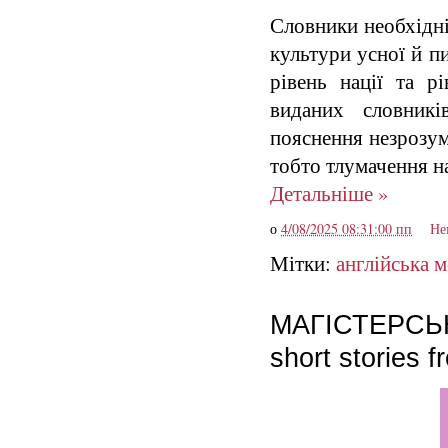
Словники необхідні
культури усної й п
рівень нації та р
виданих словникі
пояснення незрозум
тобто тлумачення на
Детальніше »
о
4/08/2025 08:31:00 пп
Не
Мітки:
англійська 
МАГІСТЕРСЬКА:
short stories 