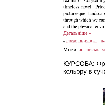
realms of storytellin
timeless novel "Prid
picturesque landscap
through which we can 
and the physical envi
Детальніше »
о
2/19/2025 07:45:00 пп
Не
Мітки:
англійська 
КУРСОВА: Фра
кольору в суча